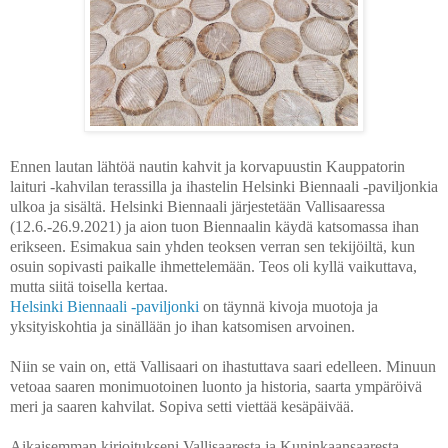
Ennen lautan lähtöä nautin kahvit ja korvapuustin Kauppatorin
laituri -kahvilan terassilla ja ihastelin Helsinki Biennaali -paviljonkia
ulkoa ja sisältä. Helsinki Biennaali järjestetään Vallisaaressa
(12.6.-26.9.2021) ja aion tuon Biennaalin käydä katsomassa ihan
erikseen. Esimakua sain yhden teoksen verran sen tekijöiltä, kun
osuin sopivasti paikalle ihmettelemään. Teos oli kyllä vaikuttava,
mutta siitä toisella kertaa.
Helsinki Biennaali -paviljonki
on täynnä kivoja muotoja ja
yksityiskohtia ja sinällään jo ihan katsomisen arvoinen.
Niin se vain on, että Vallisaari on ihastuttava saari edelleen. Minuun
vetoaa saaren monimuotoinen luonto ja historia, saarta ympäröivä
meri ja saaren kahvilat. Sopiva setti viettää kesäpäivää.
Aikaisemman kirjoitukseni Vallisaaresta ja Kuninkaansaaresta