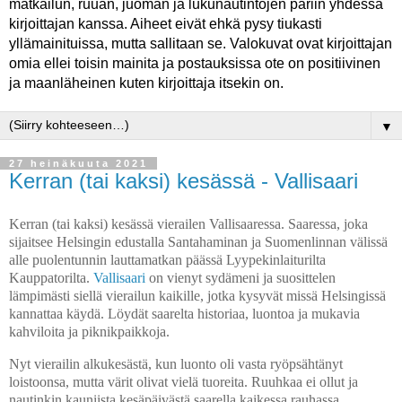
matkailun, ruuan, juoman ja lukunautintojen pariin yhdessä
kirjoittajan kanssa. Aiheet eivät ehkä pysy tiukasti
yllämainituissa, mutta sallitaan se. Valokuvat ovat kirjoittajan
omia ellei toisin mainita ja postauksissa ote on positiivinen
ja maanläheinen kuten kirjoittaja itsekin on.
▼
27 heinäkuuta 2021
Kerran (tai kaksi) kesässä - Vallisaari
Kerran (tai kaksi) kesässä vierailen Vallisaaressa. Saaressa, joka
sijaitsee Helsingin edustalla Santahaminan ja Suomenlinnan välissä
alle puolentunnin lauttamatkan päässä Lyypekinlaiturilta
Kauppatorilta.
Vallisaari
on vienyt sydämeni ja suosittelen
lämpimästi siellä vierailun kaikille, jotka kysyvät missä Helsingissä
kannattaa käydä. Löydät saarelta historiaa, luontoa ja mukavia
kahviloita ja piknikpaikkoja.
Nyt vierailin alkukesästä, kun luonto oli vasta ryöpsähtänyt
loistoonsa, mutta värit olivat vielä tuoreita. Ruuhkaa ei ollut ja
nautinkin kauniista kesäpäivästä saarella kaikessa rauhassa.