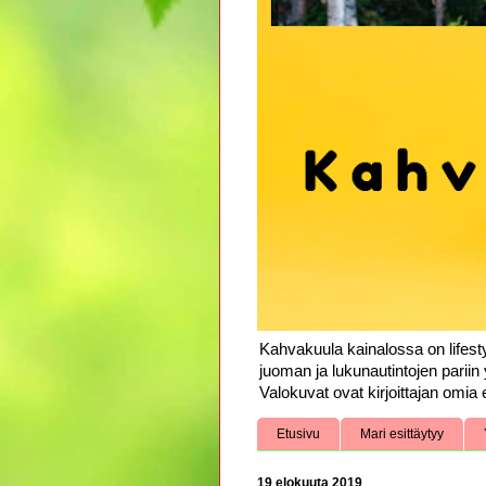
Kahvakuula kainalossa on lifesty
juoman ja lukunautintojen pariin 
Valokuvat ovat kirjoittajan omia e
Etusivu
Mari esittäytyy
19 elokuuta 2019