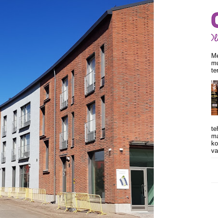
Me
mu
te
te
ma
ko
va