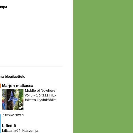
kijat
a blogiluettelo
Marjon matkassa
Middle of Nowhere
vol 3 - tuo taas ITE-
taiteen Hyvinkäälle
1 viikko sitten
Lifted.fi
Liftcast #64: Kasvun ja