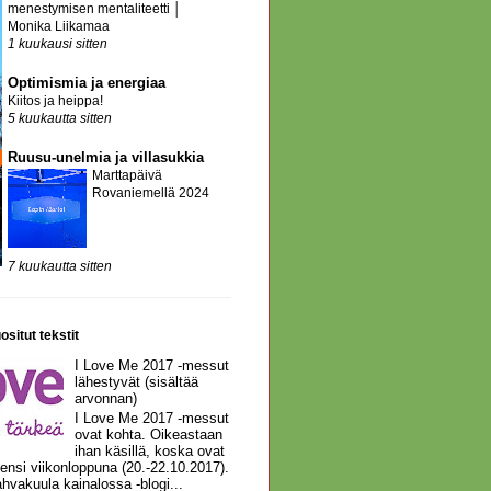
menestymisen mentaliteetti │
Monika Liikamaa
1 kuukausi sitten
Optimismia ja energiaa
Kiitos ja heippa!
5 kuukautta sitten
Ruusu-unelmia ja villasukkia
Marttapäivä
Rovaniemellä 2024
7 kuukautta sitten
ositut tekstit
I Love Me 2017 -messut
lähestyvät (sisältää
arvonnan)
I Love Me 2017 -messut
ovat kohta. Oikeastaan
ihan käsillä, koska ovat
 ensi viikonloppuna (20.-22.10.2017).
hvakuula kainalossa -blogi...