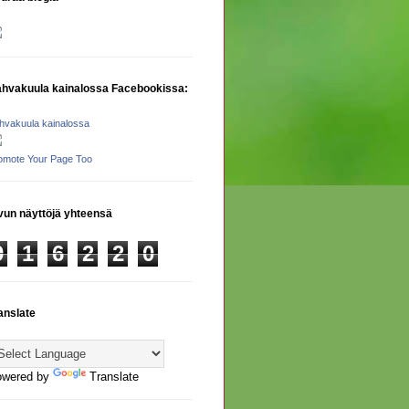
hvakuula kainalossa Facebookissa:
hvakuula kainalossa
omote Your Page Too
vun näyttöjä yhteensä
9
1
6
2
2
0
anslate
owered by
Translate