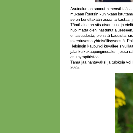
Asuinalue on saanut nimensä täällä
mukaan Ruotsin kuninkaan istuttama
se on keneltäkään asiaa tarkastaa, j
Tämä alue on siis aivan uusi ja viel
huolimatta olen ihastunut alueeseen
erilaisuudesta, pienistä kaduista, si
rakentuvasta yhteisöllisyydestä. Pal
Helsingin kaupunki kuvailee sivuill
jalankulkukaupunginosaksi, jossa rak
asuinympäristöä.
Tämä jää nähtäväksi ja tuloksia voi
2025.