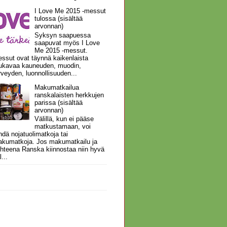
I Love Me 2015 -messut
tulossa (sisältää
arvonnan)
Syksyn saapuessa
saapuvat myös I Love
Me 2015 -messut.
ssut ovat täynnä kaikenlaista
kavaa kauneuden, muodin,
rveyden, luonnollisuuden...
Makumatkailua
ranskalaisten herkkujen
parissa (sisältää
arvonnan)
Välillä, kun ei pääse
matkustamaan, voi
hdä nojatuolimatkoja tai
kumatkoja. Jos makumatkailu ja
hteena Ranska kiinnostaa niin hyvä
l...