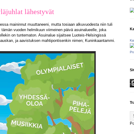
äjuhlat lähestyvät
eessa maininnut muuttaneeni, mutta tosiaan alkuvuodesta niin tuli
Ka
i tämän vuoden helmikuun viimeinen päivä asuinalueelle, joka
sellekin on tuntematon. Asuinalue sijaitsee Luoteis-Helsingissä
auskan, ja aavistuksen mahtipontisenkin nimen;
Kuninkaantammi
.
Ka
Pr
Si
Tr
P