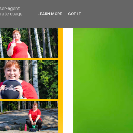
user-agent
erate usage
LEARN MORE
GOT IT