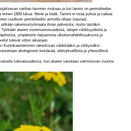
 sijaitsevan vanhan tammen mukaan ja tuo tammi on perimätiedon
 ennen 1800-lukua. Mene ja tiedä. Tammi ei osaa puhua ja vaikea
oten suullisen perintötiedon armoilla ollaan (nauraa).
ä pitkään rakennustyömaata ilman palveluita, mutta tästäkin
. Tykkään alueen monimuotoisuudesta, talojen värikkyydestä ja
säpihoista, ympäristön tarjoamista ulkoilumahdollisuuksista ja
velut tulevat sitten aikanaan.
aan Kuninkaantammen rakentuvan värikkääksi ja viihtyisäksi
ennetaan ekologisesti kestävää, elämykselllistä ja yhteisöllistä
 katsella tulevaisuudessa, kun alueen sanotaan valmistuvan vuonna