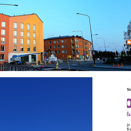
Su
jo
Ka