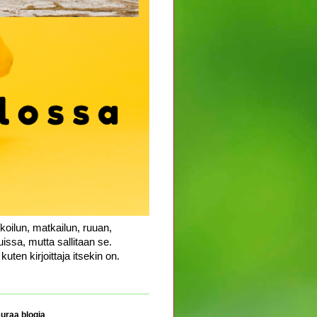
koilun, matkailun, ruuan,
uissa, mutta sallitaan se.
uten kirjoittaja itsekin on.
uraa blogia