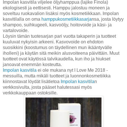
Impolan kasvitila viljelee öljyhamppua (lajike Finola)
ekologisesti ja eettisesti. Hamppu jalostuu moneen ja
soveltuu ruokavalion lisäksi myös kosmetiikkaan. Impolan
kasvitilalla on oma
hamppukosmetiikkasarja
nsa, josta löytyy
shampoo, suihkugeeli, kasvoöljy, hoitovoide ja käsi- ja
vartalovoide.
Löysin tämän tuotesarjan pari vuotta takaperin ja tuotteet
kuuluvat nykyisin arkeeni. Kasvovoide on ehdoton
suosikkini (koostumus on täydellinen mun ikääntyvälle
iholleni) ja käytän sitä meikin alusvoiteena päivittäin. Muut
tuotteet ovat käytössä talvikaudella, kun iho ja hiukset
janoavat enemmän kosteutta.
Impolan kasvitila
ei ole mukana nyt I Love Me 2018 -
messuilla, mutta mikäli tuotteet ja luonnonkosmetiikka
kiinnostavat löydät lisätietoa
Impolan kasvitila
n
verkkosivulta, josta pääset halutessasi myös
verkkokauppaan ostoksille.