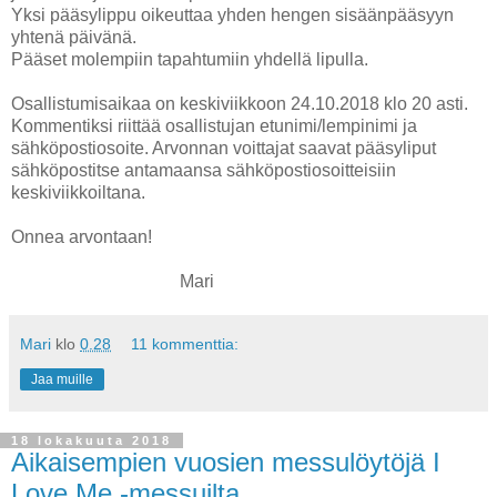
Yksi pääsylippu oikeuttaa yhden hengen sisäänpääsyyn
yhtenä päivänä.
Pääset molempiin tapahtumiin yhdellä lipulla.
Osallistumisaikaa on keskiviikkoon 24.10.2018 klo 20 asti.
Kommentiksi riittää osallistujan etunimi/lempinimi ja
sähköpostiosoite. Arvonnan voittajat saavat pääsyliput
sähköpostitse antamaansa sähköpostiosoitteisiin
keskiviikkoiltana.
Onnea arvontaan!
Mari
Mari
klo
0.28
11 kommenttia:
Jaa muille
18 lokakuuta 2018
Aikaisempien vuosien messulöytöjä I
Love Me -messuilta