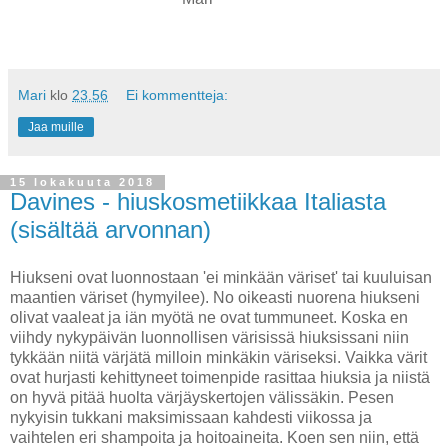
Mari
klo
23.56
Ei kommentteja:
Jaa muille
15 lokakuuta 2018
Davines - hiuskosmetiikkaa Italiasta
(sisältää arvonnan)
Hiukseni ovat luonnostaan 'ei minkään väriset' tai kuuluisan
maantien väriset (hymyilee). No oikeasti nuorena hiukseni
olivat vaaleat ja iän myötä ne ovat tummuneet. Koska en
viihdy nykypäivän luonnollisen värisissä hiuksissani niin
tykkään niitä värjätä milloin minkäkin väriseksi. Vaikka värit
ovat hurjasti kehittyneet toimenpide rasittaa hiuksia ja niistä
on hyvä pitää huolta värjäyskertojen välissäkin. Pesen
nykyisin tukkani maksimissaan kahdesti viikossa ja
vaihtelen eri shampoita ja hoitoaineita. Koen sen niin, että