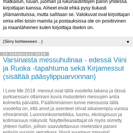
matkailun, ruuan, juoman ja lukunautintojen pariin yhdessä
kirjoittajan kanssa. Aiheet eivät ehkä pysy tiukasti
yllämainituissa, mutta sallitaan se. Valokuvat ovat kirjoittajan
omia ellei toisin mainita ja postauksissa ote on positiivinen
ja maanläheinen kuten kirjoittaja itsekin on.
▼
22 lokakuuta 2018
Varsinaista messuhulinaa - edessä Viini
ja Ruoka -tapahtuma sekä Kirjamessut
(sisältää pääsylippuarvonnan)
I Love Me 2018 -messut ovat tältä vuodelta takana ja tässä
purkaessani ottamiani kuvia mutustelen messujen antia
kolmelta päivältä. Päällimmäinen tunne messuista tältä
vuodelta on, että arvot ja asenteet olivat aikaisempia vuosia
vihreämmät. Luonnonkosmetiikka, luomu, ekologisuus ja
kotimaisuus näkyivät. Näytteilleasettajat oli myös siirretty
yhteen halliin, jolloin saavutettavuus mielestäni parani
entisiin vuosiin verrattuna. Hyvä suuntaus minusta!