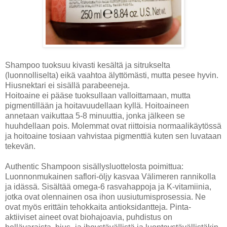
Shampoo tuoksuu kivasti kesältä ja sitrukselta
(luonnolliselta) eikä vaahtoa älyttömästi, mutta pesee hyvin.
Hiusnektari ei sisällä parabeeneja.
Hoitoaine ei pääse tuoksullaan valloittamaan, mutta
pigmentillään ja hoitavuudellaan kyllä. Hoitoaineen
annetaan vaikuttaa 5-8 minuuttia, jonka jälkeen se
huuhdellaan pois. Molemmat ovat riittoisia normaalikäytössä
ja hoitoaine tosiaan vahvistaa pigmenttiä kuten sen luvataan
tekevän.
Authentic Shampoon sisällysluottelosta poimittua:
Luonnonmukainen saflori-öljy kasvaa Välimeren rannikolla
ja idässä. Sisältää omega-6 rasvahappoja ja K-vitamiinia,
jotka ovat olennainen osa ihon uusiutumisprosessia. Ne
ovat myös erittäin tehokkaita antioksidantteja. Pinta-
aktiiviset aineet ovat biohajoavia, puhdistus on