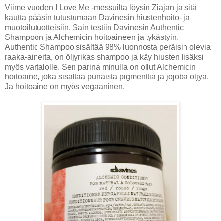
Viime vuoden I Love Me -messuilta löysin Ziajan ja sitä
kautta pääsin tutustumaan Davinesin hiustenhoito- ja
muotoilutuotteisiin. Sain testiin Davinesin Authentic
Shampoon ja Alchemicin hoitoaineen ja tykästyin.
Authentic Shampoo sisältää 98% luonnosta peräisin olevia
raaka-aineita, on öljyrikas shampoo ja käy hiusten lisäksi
myös vartalolle. Sen parina minulla on ollut Alchemicin
hoitoaine, joka sisältää punaista pigmenttiä ja jojoba öljyä.
Ja hoitoaine on myös vegaaninen.