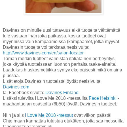
Davines on minulle uusi tuttavuus eikä tuotteita välttämättä
tule vastaan ihan joka paikassa, koska tuotteet ovat
myynnissä vain kampaamoissa (kampaamot, jotka myyvät
Davinesin tuotteita voi tarkistaa nettisivulta:
http://www.davines.com/en/salon-locator
.
Tämän merkin tuotteet valmistaa italialainen perheyritys,
joka käyttää tuotteissaan luonnon parhaita raaka-aineita.
Laadukas hiuskosmetiikka syntyy ekologisesti mikä on aina
plussaa.
Lisätietoja Davinesin tuotteista löydät nettisivulta:
Davines.com
tai Facebook sivulta:
Davines Finland
.
Lisäksi tulevilta I Love Me 2018 -messuilta
Face Helsinki
-
maahantuojan osastolta (6b50) löydät Davinesin tuotteet.
Niin ja siis
I Love Me 2018 -messut
ovat viikon päästä!
Ohjelmaan kannattaa tutustua etukäteen, jotta saa messuilla
tarjonnasta paremmin irti.