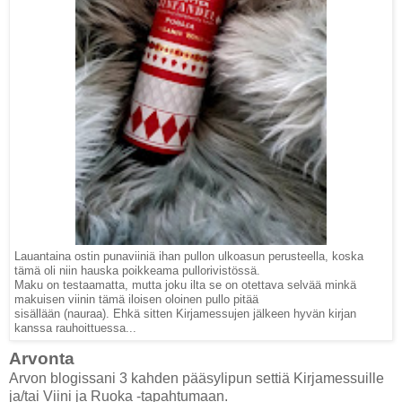
Lauantaina ostin punaviiniä ihan pullon ulkoasun perusteella, koska
tämä oli niin hauska poikkeama pullorivistössä.
Maku on testaamatta, mutta joku ilta se on otettava selvää minkä
makuisen viinin tämä iloisen oloinen pullo pitää
sisällään (nauraa). Ehkä sitten Kirjamessujen jälkeen hyvän kirjan
kanssa rauhoittuessa...
Arvonta
Arvon blogissani 3 kahden pääsylipun settiä Kirjamessuille
ja/tai Viini ja Ruoka -tapahtumaan.