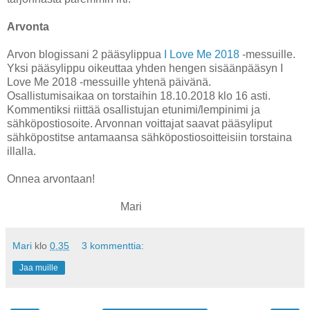
Arvonta
Arvon blogissani 2 pääsylippua
I Love Me 2018
-messuille.
Yksi pääsylippu oikeuttaa yhden hengen sisäänpääsyn I
Love Me 2018 -messuille yhtenä päivänä.
Osallistumisaikaa on torstaihin 18.10.2018 klo 16 asti.
Kommentiksi riittää osallistujan etunimi/lempinimi ja
sähköpostiosoite. Arvonnan voittajat saavat pääsyliput
sähköpostitse antamaansa sähköpostiosoitteisiin torstaina
illalla.
Onnea arvontaan!
Mari
Mari
klo
0.35
3 kommenttia:
Jaa muille