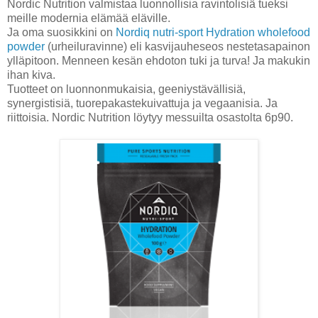
Nordic Nutrition valmistaa luonnollisia ravintolisiä tueksi
meille modernia elämää eläville.
Ja oma suosikkini on
Nordiq nutri-sport Hydration wholefood
powder
(urheiluravinne) eli kasvijauheseos nestetasapainon
ylläpitoon. Menneen kesän ehdoton tuki ja turva! Ja makukin
ihan kiva.
Tuotteet on luonnonmukaisia, geeniystävällisiä,
synergistisiä, tuorepakastekuivattuja ja vegaanisia. Ja
riittoisia. Nordic Nutrition löytyy messuilta osastolta 6p90.