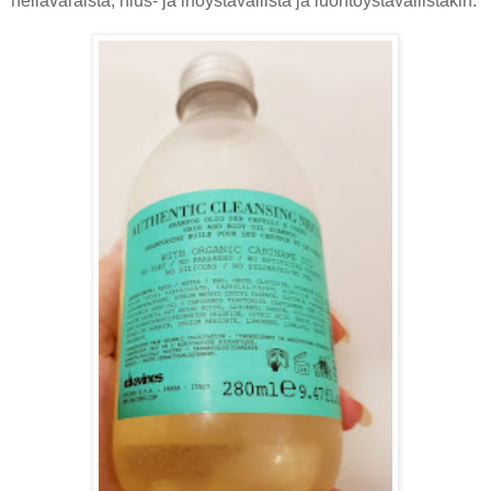
hellävaraista, hius- ja ihoystävällistä ja luontoystävällistäkin.