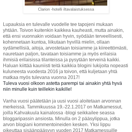
Clarion -hotelli iltavalaistuksessa
Lupauksia en tulevalle vuodelle tee tapojeni mukaan
yhtään. Toivon kuitenkin kaikkea kauheasti, mutta ainakin,
että ensi vuonnakin voidaan hyvin, syödään terveellisesti,
kohennetaan kuntoa, liikutaan hyvillä mielin, ollaan
sydämellisiä, aitoja, arvostetaan toisiamme ja kiireettömästi,
nauretaan paljon, tavataan toisiamme ja myös erilaisia
ihmisiä erilaisissa tilanteissa ja pysytään terveinä kaikki.
Haluan kiittää kauniisti teitä kaikkia blogini lukijoita nopeasti
kuluneesta vuodesta 2016 ja toivon, että kuljetaan yhtä
matkaa myös tulevana vuonna 2017!
Tuleva vuosi olkoon astetta parempi tai ainakin yhtä hyvä
niin minulle kuin teillekin kaikille!
Vanha vuosi päätetään ja uusi vuosi aloitetaan arvonnan
merkeissä. Tammikuussa 19.-22.1.2017 on Matkamessut,
joilla Kahvakuula kainalossa -blogi seikkailee seassa
bloggaripassin ansiosta. Minulla on 2 pääsylippua, jotka
arvon blogiani kommentoineiden kesken. Yksi lippu
oikeuttaa sisäänpääsyyn vuoden 2017 Matkamessuille