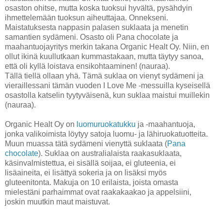
osaston ohitse, mutta koska tuoksui hyvältä, pysähdyin
ihmettelemään tuoksun aiheuttajaa. Onnekseni.
Maistatuksesta nappasin palasen suklaata ja menetin
samantien sydämeni. Osasto oli Pana chocolate ja
maahantuojayritys merkin takana Organic Healt Oy. Niin, en
ollut ikinä kuullutkaan kummastakaan, mutta täytyy sanoa,
että oli kyllä loistava ensikohtaaminen! (nauraa).
Tällä tiellä ollaan yhä. Tämä suklaa on vienyt sydämeni ja
vieraillessani tämän vuoden I Love Me -messuilla kyseisellä
osastolla katselin tyytyväisenä, kun suklaa maistui muillekin
(nauraa).
Organic Healt Oy on
luomuruokatukku
ja -maahantuoja,
jonka valikoimista löytyy satoja luomu- ja lähiruokatuotteita.
Muun muassa tätä sydämeni vienyttä suklaata (
Pana
chocolate
). Suklaa on australialaista raakasuklaata,
käsinvalmistettua, ei sisällä soijaa, ei gluteenia, ei
lisäaineita, ei lisättyä sokeria ja on lisäksi myös
gluteenitonta. Makuja on 10 erilaista, joista omasta
mielestäni parhaimmat ovat raakakaakao ja appelsiini,
joskin muutkin maut maistuvat.