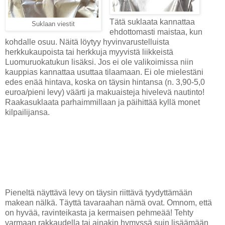
Tätä suklaata kannattaa
Suklaan viestit
ehdottomasti maistaa, kun
kohdalle osuu. Näitä löytyy hyvinvarustelluista
herkkukaupoista tai herkkuja myyvistä liikkeistä
Luomuruokatukun lisäksi. Jos ei ole valikoimissa niin
kauppias kannattaa usuttaa tilaamaan. Ei ole mielestäni
edes enää hintava, koska on täysin hintansa (n. 3,90-5,0
euroa/pieni levy) väärti ja makuaisteja hivelevä nautinto!
Raakasuklaata parhaimmillaan ja päihittää kyllä monet
kilpailijansa.
Pieneltä näyttävä levy on täysin riittävä tyydyttämään
makean nälkä. Täyttä tavaraahan nämä ovat. Omnom, että
on hyvää, ravinteikasta ja kermaisen pehmeää! Tehty
varmaan rakkaudella tai ainakin hymyssä suin lisäämään