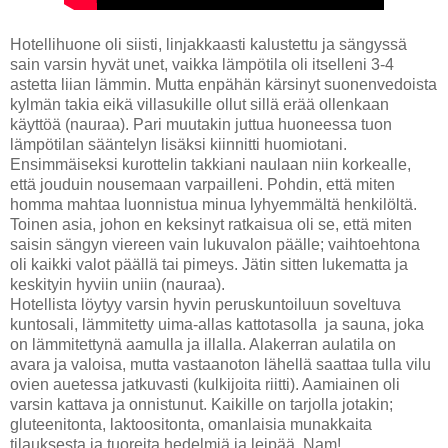
Hotellihuone oli siisti, linjakkaasti kalustettu ja sängyssä
sain varsin hyvät unet, vaikka lämpötila oli itselleni 3-4
astetta liian lämmin. Mutta enpähän kärsinyt suonenvedoista
kylmän takia eikä villasukille ollut sillä erää ollenkaan
käyttöä (nauraa). Pari muutakin juttua huoneessa tuon
lämpötilan sääntelyn lisäksi kiinnitti huomiotani.
Ensimmäiseksi kurottelin takkiani naulaan niin korkealle,
että jouduin nousemaan varpailleni. Pohdin, että miten
homma mahtaa luonnistua minua lyhyemmältä henkilöltä.
Toinen asia, johon en keksinyt ratkaisua oli se, että miten
saisin sängyn viereen vain lukuvalon päälle; vaihtoehtona
oli kaikki valot päällä tai pimeys. Jätin sitten lukematta ja
keskityin hyviin uniin (nauraa).
Hotellista löytyy varsin hyvin peruskuntoiluun soveltuva
kuntosali, lämmitetty uima-allas kattotasolla ja sauna, joka
on lämmitettynä aamulla ja illalla. Alakerran aulatila on
avara ja valoisa, mutta vastaanoton lähellä saattaa tulla vilu
ovien auetessa jatkuvasti (kulkijoita riitti). Aamiainen oli
varsin kattava ja onnistunut. Kaikille on tarjolla jotakin;
gluteenitonta, laktoositonta, omanlaisia munakkaita
tilauksesta ja tuoreita hedelmiä ja leipää. Nam!