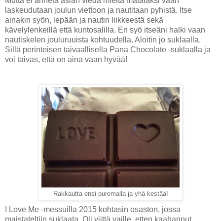
Mutta ei anneta asian viedä mieltä matalaksi vaan
laskeudutaan joulun viettoon ja nautitaan pyhistä. Itse
ainakin syön, lepään ja nautin liikkeestä sekä
kävelylenkeillä että kuntosalilla. En syö itseäni halki vaan
nautiskelen jouluruuista kohtuudella. Aloitin jo suklaalla.
Sillä perinteisen taivaallisella Pana Chocolate -suklaalla ja
voi taivas, että on aina vaan hyvää!
Rakkautta ensi puremalla ja yhä kestää!
I Love Me -messuilla 2015 kohtasin osaston, jossa
maistateltiin suklaata. Oli viittä vaille, etten kaahannut