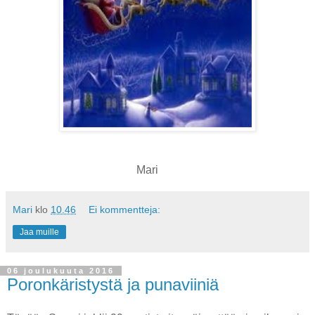
Mari
Mari
klo
10.46
Ei kommentteja:
Jaa muille
06 joulukuuta 2016
Poronkäristystä ja punaviiniä