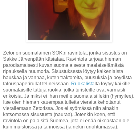
Zetor on suomalainen SOK:n ravintola, jonka sisustus on
Sakke Järvenpään käsialaa. Ravintola tarjoaa hieman
parodiamaisesti kuvan suomalaisesta maalaiselämästä
ripauksella huumoria. Sisustuksesta löytyy kaikenlaista
hauskaa ja vanhaa, kuten traktoreita, puusuksia ja pöydistä
talouspaperirullat telineissään.
Ruokalista
lta löytyy kaikille
suomalaisille tuttuja ruokia, jotka turisteille ovat varmasti
erikoisia. Ja miksi ei ihan meille suomalaisillekin (hymyilee).
Itse olen hieman kauempaa tulleita vieraita kehottanut
vierailemaan Zetorissa. Jos ei syömässä niin ainakin
katsomassa sisustusta (nauraa). Jotenkin koen, että
ravintola on pala sitä Suomea, jota ei enää oikeastaan ole
kuin muistoissa ja tarinoissa (ja nekin unohtumassa).