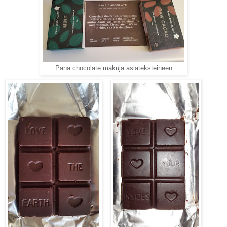
Pana chocolate makuja asiateksteineen