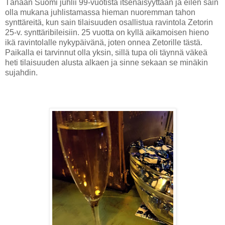
Tänään Suomi juhlii 99-vuotista itsenäisyyttään ja eilen sain
olla mukana juhlistamassa hieman nuoremman tahon
synttäreitä, kun sain tilaisuuden osallistua ravintola Zetorin
25-v. synttäribileisiin. 25 vuotta on kyllä aikamoisen hieno
ikä ravintolalle nykypäivänä, joten onnea Zetorille tästä.
Paikalla ei tarvinnut olla yksin, sillä tupa oli täynnä väkeä
heti tilaisuuden alusta alkaen ja sinne sekaan se minäkin
sujahdin.