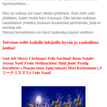
hyvinvointiani...
Niin se suklaa voi vaan viedä sydämesi. Ihan noin vain
yllättäen, kuten mulle kävi (nauraa). Otin tämän suklaan
nautiskelun yhdeksi jouluuni kuuluvista perinteistä, joita ei
montaa ole.
Näissä tunnelmissa on hyvä laskeutua joulun viettoon.
Toivotan teille kaikille lukijoille hyvää ja rauhallista
joulua!
God Jul! Merry Christmas! Feliz Navidad! Buon Natale!
Joyeux Noel! Frohe Weihnachten! Häid jõule! Prettig
Kerstfeest! с Рождество́м Христо́вым! Meri Kurisumasu (メ
リークリスマス)! Feliz Natal!