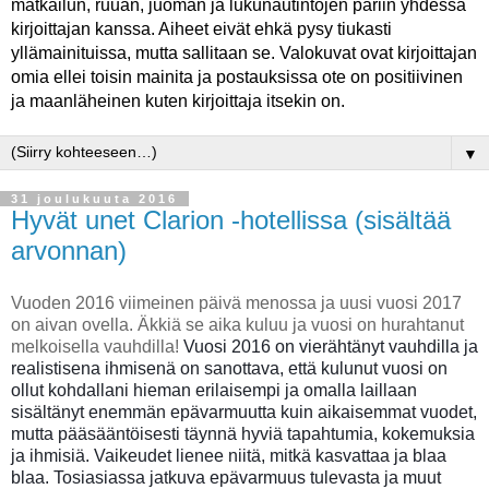
matkailun, ruuan, juoman ja lukunautintojen pariin yhdessä
kirjoittajan kanssa. Aiheet eivät ehkä pysy tiukasti
yllämainituissa, mutta sallitaan se. Valokuvat ovat kirjoittajan
omia ellei toisin mainita ja postauksissa ote on positiivinen
ja maanläheinen kuten kirjoittaja itsekin on.
▼
31 joulukuuta 2016
Hyvät unet Clarion -hotellissa (sisältää
arvonnan)
Vuoden 2016 viimeinen päivä menossa ja uusi vuosi 2017
on aivan ovella. Äkkiä se aika kuluu ja vuosi on hurahtanut
melkoisella vauhdilla!
Vuosi 2016 on vierähtänyt vauhdilla ja
realistisena ihmisenä on sanottava, että kulunut vuosi on
ollut kohdallani hieman erilaisempi ja omalla laillaan
sisältänyt enemmän epävarmuutta kuin aikaisemmat vuodet,
mutta pääsääntöisesti täynnä hyviä tapahtumia, kokemuksia
ja ihmisiä. Vaikeudet lienee niitä, mitkä kasvattaa ja blaa
blaa. Tosiasiassa jatkuva epävarmuus tulevasta ja muut