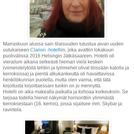
Marraskuun alussa sain tilaisuuden tutustua aivan uuden
uutukaiseen
Clarion -hotelli
in, joka avattiin lokakuun
puolivälissä 2016 Helsingin Jätkäsaareen. Hotelli oli
vierailuni aikana selkeästi hieman vielä kesken
(viimeistelytöitä tehtiin ja työmiehet olivat töissään katolla ja
kerroksissa) ja pientä alkukankeutta oli havaittavissa
henkilökunnan puolella, mutta olen varma, että tätä
kirjoitusta kirjoittaessani tuokin on jo mennyttä.
Hotelli on aika makealla paikalla ja kohoaa korkeuksiin. Se
tarjoaa todella hienot näkymät horisonttiin ylimmästä
kerroksestaan (16. kerros), jossa sijaitsee mm. Skybar ja
ravintola.