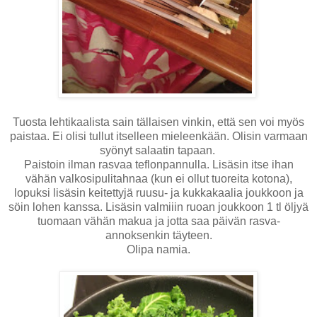
Tuosta lehtikaalista sain tällaisen vinkin, että sen voi myös
paistaa. Ei olisi tullut itselleen mieleenkään. Olisin varmaan
syönyt salaatin tapaan.
Paistoin ilman rasvaa teflonpannulla. Lisäsin itse ihan
vähän valkosipulitahnaa (kun ei ollut tuoreita kotona),
lopuksi lisäsin keitettyjä ruusu- ja kukkakaalia joukkoon ja
söin lohen kanssa. Lisäsin valmiiin ruoan joukkoon 1 tl öljyä
tuomaan vähän makua ja jotta saa päivän rasva-
annoksenkin täyteen.
Olipa namia.