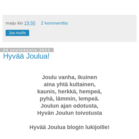
maiju
klo
19.50
2 kommenttia:
Jaa muille
24 joulukuuta 2013
Hyvää Joulua!
Joulu vanha, ikuinen
aina yhtä kultainen,
kaunis, herkkä, hempeä,
pyhä, lämmin, lempeä.
Joulun ajan odotusta,
Hyvän Joulun toivotusta
Hyvää Joulua blogin lukijoille!