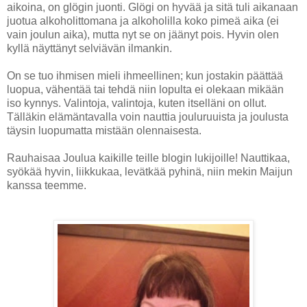
aikoina, on glögin juonti. Glögi on hyvää ja sitä tuli aikanaan
juotua alkoholittomana ja alkoholilla koko pimeä aika (ei
vain joulun aika), mutta nyt se on jäänyt pois. Hyvin olen
kyllä näyttänyt selviävän ilmankin.
On se tuo ihmisen mieli ihmeellinen; kun jostakin päättää
luopua, vähentää tai tehdä niin lopulta ei olekaan mikään
iso kynnys. Valintoja, valintoja, kuten itselläni on ollut.
Tälläkin elämäntavalla voin nauttia jouluruuista ja joulusta
täysin luopumatta mistään olennaisesta.
Rauhaisaa Joulua kaikille teille blogin lukijoille! Nauttikaa,
syökää hyvin, liikkukaa, levätkää pyhinä, niin mekin Maijun
kanssa teemme.