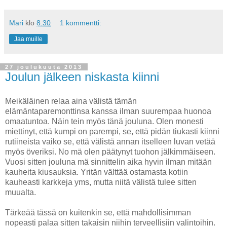
Mari
klo
8.30
1 kommentti:
Jaa muille
27 joulukuuta 2013
Joulun jälkeen niskasta kiinni
Meikäläinen relaa aina välistä tämän
elämäntaparemonttinsa kanssa ilman suurempaa huonoa
omaatuntoa. Näin tein myös tänä jouluna. Olen monesti
miettinyt, että kumpi on parempi, se, että pidän tiukasti kiinni
rutiineista vaiko se, että välistä annan itselleen luvan vetää
myös överiksi. No mä olen päätynyt tuohon jälkimmäiseen.
Vuosi sitten jouluna mä sinnittelin aika hyvin ilman mitään
kauheita kiusauksia. Yritän välttää ostamasta kotiin
kauheasti karkkeja yms, mutta niitä välistä tulee sitten
muualta.
Tärkeää tässä on kuitenkin se, että mahdollisimman
nopeasti palaa sitten takaisin niihin terveellisiin valintoihin.