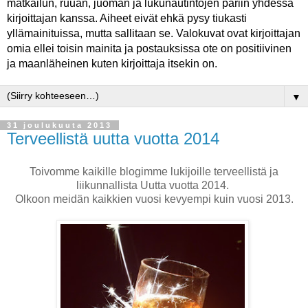
matkailun, ruuan, juoman ja lukunautintojen pariin yhdessä
kirjoittajan kanssa. Aiheet eivät ehkä pysy tiukasti
yllämainituissa, mutta sallitaan se. Valokuvat ovat kirjoittajan
omia ellei toisin mainita ja postauksissa ote on positiivinen
ja maanläheinen kuten kirjoittaja itsekin on.
▼
31 joulukuuta 2013
Terveellistä uutta vuotta 2014
Toivomme kaikille blogimme lukijoille terveellistä ja
liikunnallista Uutta vuotta 2014.
Olkoon meidän kaikkien vuosi kevyempi kuin vuosi 2013.