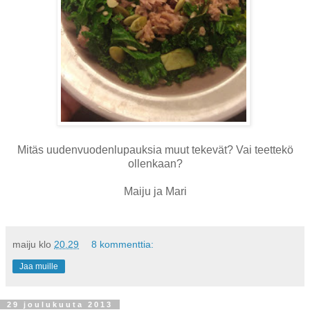
Mitäs uudenvuodenlupauksia muut tekevät? Vai teettekö
ollenkaan?
Maiju ja Mari
maiju
klo
20.29
8 kommenttia:
Jaa muille
29 joulukuuta 2013