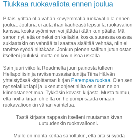
Tiukkaa ruokavaliota ennen joulua
Pitäisi yrittää olla vähän kevyemmällä ruokavaliolla ennen
joulua. Jouluna ei auta ihan kauheasti lepsuilla ruokavalion
kanssa, koska syöminen voi jäädä ikään kun päälle. Mä
sanon nyt, että onneksi on keliakia, koska suuressa osassa
suklaatakin on vehnää tai saattaa sisältää vehnää, niin ei
tarvitse syödä niitäkään. Jonkun pienen sallitun jutun ostan
itselleni jouluksi, mutta en kovin isoa uskalla.
Sain juuri viikolla Readmelta juuri painosta tulleen
Hellapoliisin ja ravitsemusasiantuntija Tiina Hälvän
yhteistyössä kirjoittaman kirjan
Parempaa ruokaa
. Olen sen
nyt selaillut läpi ja lukenut ohjeet niiltä osin kun ne on
kiinnostaneet mua. Tykkäsin kovasti kirjasta. Musta tuntuu,
että noilla kirjan ohjeilla on helpompi saada omaan
ruokavalioonkin vähän vaihtelua.
Tästä kirjasta nappasin itselleni muutaman kivan
uutuudenkin ruokavaliooni.
Mulle on monta kertaa sanottukin, että pitäisi syödä