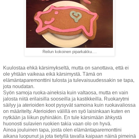
Reilun kokoinen piparkakku....
Kuulostaa ehkä kärsimykseltä, mutta on sanottava, että ei
ole yhtään vaikeaa eikä kärsimystä. Tämä on
elämäntaparemonttini tulosta ja tulevaisuudessakin se tapa,
jota noudatan.
Syön samoja ruoka-aineksia kuin valtaosa, mutta en vain
jalosta niitä erilaisilla sooseilla ja kastikkeilla. Ruokarytmi
säilyy ja aterioiden koot pysyvät samoina kuin ruokavaliossa
on määritelty. Aterioiden välillä en syö laisinkaan kuten en
nytkään ja liikun pyhinäkin. En tule kärsimään ähkystä
huonosti sulavien ruokien takia vaan olo on hyvä.
Ainoa jouluinen tapa, josta olen elämäntaparemonttini
aikana luopunut ja jota tietyllä tavalla kaipaan näinä pimeinä