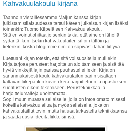
Kahvakuulakoulu kirjana
Taannoin vieraillessamme Maijun kanssa kirjan
julkistamistilaisuudessa tarttui käteen julkaistun kirjan lisäksi
toinenkin; Tuomo Kilpeläisen Kahvakuulakoulu.
Sitä en voinut ohittaa jo senkin takia, että aihe on lähellä
sydäntä, kun itsekin kahvakuulailen silloin tällöin ja
tietenkin, koska blogimme nimi on sopivasti tähän liittyvä.
Luettuani kirjan totesin, että sitä voi suositella muillekin.
Kirja tarjoaa perusteet harjoittelun aloittamiseen ja sisältää
hyviä vinkkejä lajin parissa puuhastelleillekin. Kirja on
sananmukaisesti koulu kahvakuulailun pariin sisältäen
kattavan liikepankin kuvien kera harjoitteluun ja opastuksen
suoritusten oikein tekemiseen. Perustekniikkaa ja
harjoittelumalleja unohtamatta.
Sopii muun muassa sellaiselle, jolla on intoa omatoimisesti
kokeilla kahvakuulailua ja myös sellaiselle, joka on
kahvakuulaillut tovin, mutta haluaa tarkastella tekniikkaansa
ja saada uusia ideoita liikkeisiinsä.