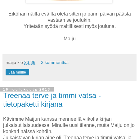
Eiköhän näillä eväillä oteta sitten jo parin päivän päästä
vastaan se joulukin.
Yritetään syödä maltillisesti myös jouluna.
Maiju
maiju
klo
23.36
2 kommenttia:
Jaa muille
16 joulukuuta 2013
Treenaa terve ja timmi vatsa -
tietopaketti kirjana
Kävimme Maijun kanssa menneellä viikolla kirjan
julkaisutilaisuudessa. Minulle uusi tilanne, mutta Maiju on jo
konkari näissä kohdin.
Julkaistavan kirjan aihe oli 'Treenaa terve ja timmi vatsa' ja