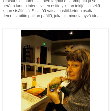
Tilaisuus oli aamusta, joten tarjolla oli aamupala ja sen
perään tunnin intensiivinen esittely kirjan tekijöistä sekä
kirjan sisällöstä. Sisältöä vatsalihasliikkeiden osalta
demonstroitiin paikan päällä, joka oli minusta hyvä idea.