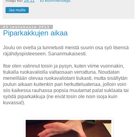
maiju
klo
16.11
Ei kommentteja:
Jaa muille
23 joulukuuta 2013
Piparkakkujen aikaa
Joulu on ovella ja tunnetusti meistä suurin osa syö itsensä
räjähdyspisteeseen. Sananmukaisesti.
Itse olen valinnut toisin ja pysyn, kuten viime vuonnakin,
tiukalla ruokavaliolla valtaosaan verrattuna. Noudatan
meneillään olevaa ruokavaliotani tiukasti, mutta sisällytän
joulun aikaan kuitenkin pari herkutteluateriaa, jolloin voin
siis kaikessa rauhassa popsia muutamat palat suklaata tai
syödä piparkakkuja (ne eivät tosin ole noin isoja kuin
kuvassa!).