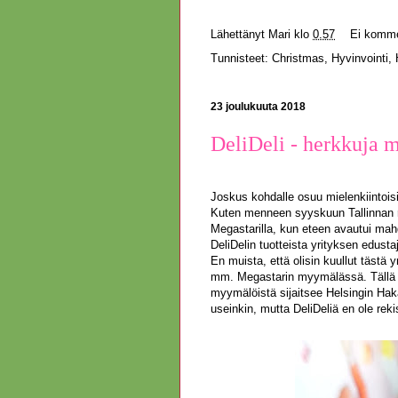
Lähettänyt
Mari
klo
0.57
Ei komme
Tunnisteet:
Christmas
,
Hyvinvointi
,
23 joulukuuta 2018
DeliDeli - herkkuja me
Joskus kohdalle osuu mielenkiintois
Kuten menneen syyskuun Tallinnan re
Megastarilla, kun eteen avautui ma
DeliDeli
n tuotteista yrityksen edust
En muista, että olisin kuullut tästä 
mm. Megastarin myymälässä. Tällä r
myymälöistä sijaitsee Helsingin Haka
useinkin, mutta DeliDeliä en ole reki