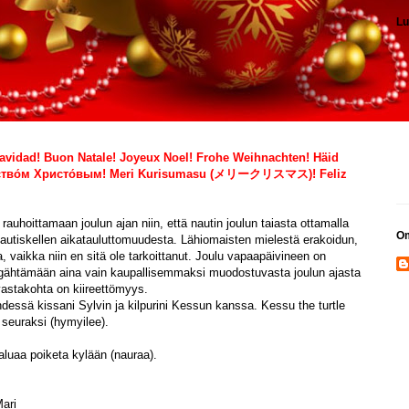
Lu
Navidad! Buon Natale! Joyeux Noel! Frohe Weihnachten! Häid
ождество́м Христо́вым! Meri Kurisumasu (メリークリスマス)! Feliz
uhoittamaan joulun ajan niin, että nautin joulun taiasta ottamalla
Om
 nautiskellen aikatauluttomuudesta. Lähiomaisten mielestä erakoidun,
ta, vaikka niin en sitä ole tarkoittanut. Joulu vapaapäivineen on
engähtämään aina vain kaupallisemmaksi muodostuvasta joulun ajasta
 vastakohta on kiireettömyys.
dessä kissani Sylvin ja kilpurini Kessun kanssa. Kessu the turtle
e seuraksi (hymyilee).
haluaa poiketa kylään (nauraa).
ari