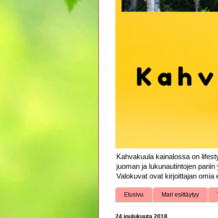
Kahvakuula kainalossa on lifesty
juoman ja lukunautintojen pariin 
Valokuvat ovat kirjoittajan omia e
Etusivu
Mari esittäytyy
24 joulukuuta 2018