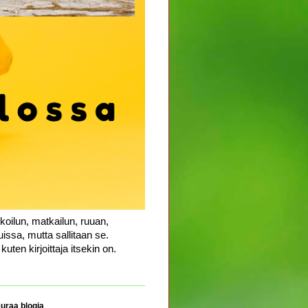
koilun, matkailun, ruuan,
uissa, mutta sallitaan se.
uten kirjoittaja itsekin on.
uraa blogia