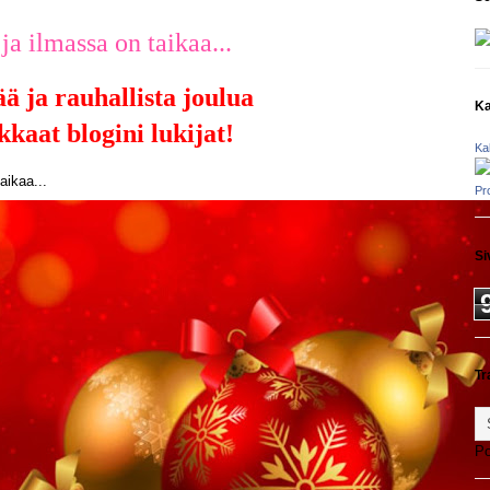
ja ilmassa on taikaa...
ä ja rauhallista joulua
Ka
kkaat blogini lukijat!
Ka
aikaa...
Pr
Si
Tr
P