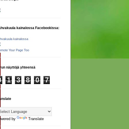
hvakuula kainalossa Facebookissa:
hvakuula kainalossa
omote Your Page Too
vun näyttöjä yhteensä
9
1
3
8
0
7
anslate
owered by
Translate