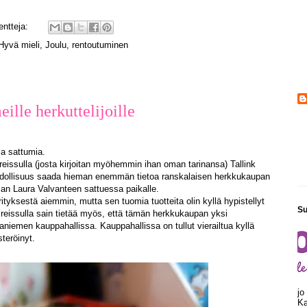
ntteja:
Hyvä mieli
,
Joulu
,
rentoutuminen
ille herkuttelijoille
ia sattumia.
issulla (josta kirjoitan myöhemmin ihan oman tarinansa) Tallink
hdollisuus saada hieman enemmän tietoa ranskalaisen herkkukaupan
ajan Laura Valvanteen sattuessa paikalle.
yrityksestä aiemmin, mutta sen tuomia tuotteita olin kyllä hypistellyt
Su
eissulla sain tietää myös, että tämän herkkukaupan yksi
niemen kauppahallissa. Kauppahallissa on tullut vierailtua kyllä
steröinyt.
jo
Ka