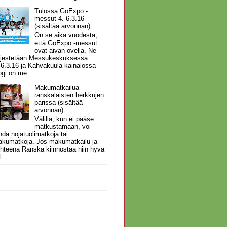
Tulossa GoExpo -
messut 4.-6.3.16
(sisältää arvonnan)
On se aika vuodesta,
että GoExpo -messut
ovat aivan ovella. Ne
rjestetään Messukeskuksessa
-6.3.16 ja Kahvakuula kainalossa -
ogi on me...
Makumatkailua
ranskalaisten herkkujen
parissa (sisältää
arvonnan)
Välillä, kun ei pääse
matkustamaan, voi
hdä nojatuolimatkoja tai
kumatkoja. Jos makumatkailu ja
hteena Ranska kiinnostaa niin hyvä
l...