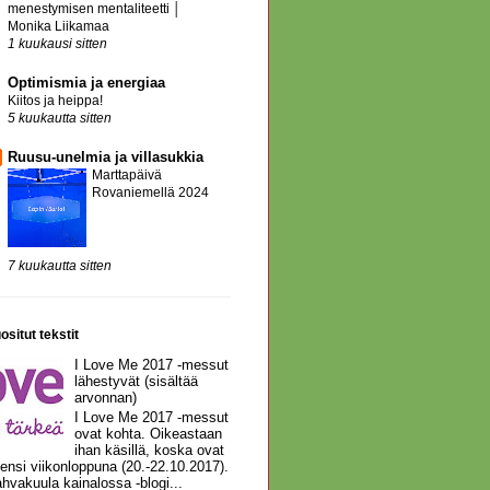
menestymisen mentaliteetti │
Monika Liikamaa
1 kuukausi sitten
Optimismia ja energiaa
Kiitos ja heippa!
5 kuukautta sitten
Ruusu-unelmia ja villasukkia
Marttapäivä
Rovaniemellä 2024
7 kuukautta sitten
ositut tekstit
I Love Me 2017 -messut
lähestyvät (sisältää
arvonnan)
I Love Me 2017 -messut
ovat kohta. Oikeastaan
ihan käsillä, koska ovat
 ensi viikonloppuna (20.-22.10.2017).
hvakuula kainalossa -blogi...