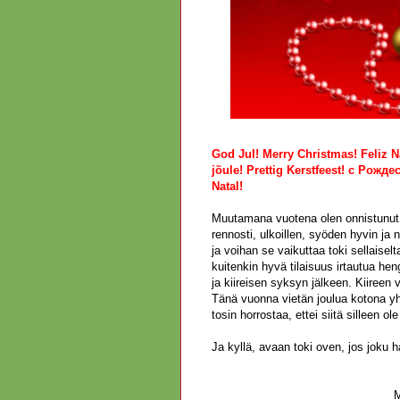
God Jul! Merry Christmas! Feliz 
jõule! Prettig Kerstfeest! с Р
Natal!
Muutamana vuotena olen onnistunut ra
rennosti, ulkoillen, syöden hyvin ja
ja voihan se vaikuttaa toki sellaisel
kuitenkin hyvä tilaisuus irtautua h
ja kiireisen syksyn jälkeen. Kiireen
Tänä vuonna vietän joulua kotona yh
tosin horrostaa, ettei siitä silleen ol
Ja kyllä, avaan toki oven, jos joku 
M