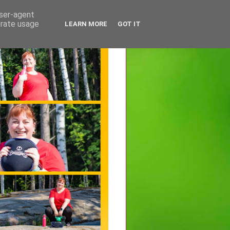
user-agent
erate usage
LEARN MORE
GOT IT