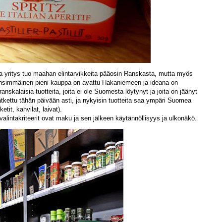
ja yritys tuo maahan elintarvikkeita pääosin Ranskasta, mutta myös
 Ensimmäinen pieni kauppa on avattu Hakaniemeen ja ideana on
ranskalaisia tuotteita, joita ei ole Suomesta löytynyt ja joita on jäänyt
tkettu tähän päivään asti, ja nykyisin tuotteita saa ympäri Suomea
tit, kahvilat, laivat).
valintakriteerit ovat maku ja sen jälkeen käytännöllisyys ja ulkonäkö.