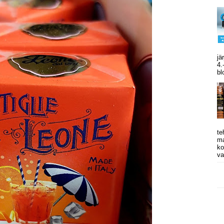
jä
4.
bl
te
ma
ko
va