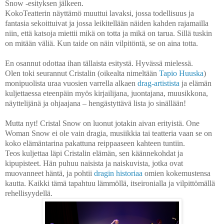
Snow -esityksen jälkeen.
KokoTeatterin näyttämö muuttui lavaksi, jossa todellisuus ja
fantasia sekoittuivat ja jossa leikitellään näiden kahden rajamailla
niin, että katsoja miettii mikä on totta ja mikä on tarua. Sillä tuskin
on mitään väliä.
Kun taide on näin vilpitöntä, se on aina totta.
En osannut odottaa ihan tällaista esitystä. Hyvässä mielessä.
Olen toki seurannut Cristalin (oikealta nimeltään
Tapio Huuska
)
monipuolista uraa vuosien varrella alkaen
drag-artistista
ja elämän
kuljettaessa eteenpäin myös kirjailijana, juontajana, muusikkona,
näyttelijänä ja ohjaajana – hengästyttävä lista jo sinällään!
Mutta nyt! Cristal Snow on luonut jotakin aivan erityistä. One
Woman Snow ei ole vain dragia, musiikkia tai teatteria vaan se on
koko elämäntarina pakattuna reippaaseen kahteen tuntiin.
Teos kuljettaa läpi Cristalin elämän, sen käännekohdat ja
kipupisteet. Hän puhuu naisista ja naiskuvista, jotka ovat
muovanneet häntä, ja pohtii
dragin historiaa
omien kokemustensa
kautta. Kaikki tämä tapahtuu lämmöllä, itseironialla ja vilpittömällä
rehellisyydellä.