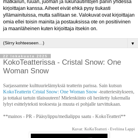
matkailun, ruuan, juoman ja lukunautintojen pariin yhdessä
kirjoittajan kanssa. Aiheet eivät ehkä pysy tiukasti
yllämainituissa, mutta sallitaan se. Valokuvat ovat kirjoittajan
omia ellei toisin mainita ja postauksissa ote on positiivinen
ja maanläheinen kuten kirjoittaja itsekin on.
▼
22 lokakuuta 2025
KokoTeatterissa - Cristal Snow: One
Woman Snow
Sarjassamme kulttuurielämyksiä teatterin parissa. Sain kutsun
KokoTeatterin
Cristal Snow: One Woman Snow
-teatteriesitykseen,
ja tottakai tartuin tilaisuuteen! Mielenkiinto oli herätetty lukemalla
lyhyt esittelyteksti teoksesta ja muuta ei pohjalle tarvittukaan.
**mainos - PR - Pääsylippu/medialippu saatu - KokoTeatteri**
Kuvat: KoKoTeatteri - Eveliina Lappi