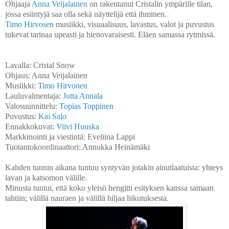
Ohjaaja
Anna Veijalainen
on rakentanut Cristalin ympärille tilan,
jossa esiintyjä saa olla sekä näyttelijä että ihminen.
Timo Hirvosen
musiikki, visuaalisuus, lavastus, valot ja puvustus
tukevat tarinaa upeasti ja hienovaraisesti. Eläen samassa rytmissä.
Lavalla: Cristal Snow
Ohjaus: Anna Veijalainen
Musiikki:
Timo Hirvonen
Lauluvalmentaja:
Jutta Annala
Valosuunnittelu:
Topias Toppinen
Puvustus:
Kai Salo
Ennakkokuvat:
Viivi Huuska
Markkinointi ja viestintä: Eveliina Lappi
Tuotantokoordinaattori: Annukka Heinämäki
Kahden tunnin aikana tuntuu syntyvän jotakin ainutlaatuista: yhteys
lavan ja katsomon välille.
Minusta tuntui, että koko yleisö hengitti esityksen kanssa samaan
tahtiin; välillä nauraen ja välillä hiljaa liikutuksesta.