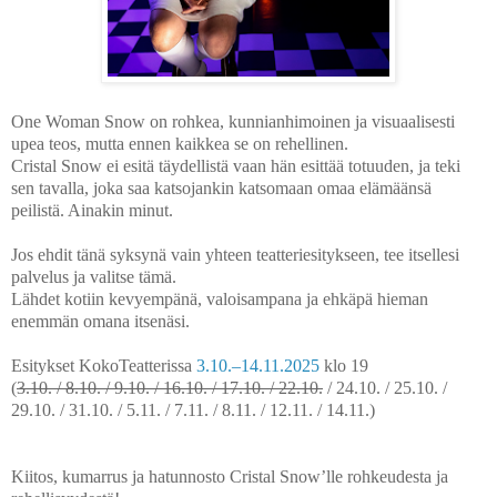
One Woman Snow on rohkea, kunnianhimoinen ja visuaalisesti
upea teos, mutta ennen kaikkea se on rehellinen.
Cristal Snow ei esitä täydellistä vaan hän esittää totuuden, ja teki
sen tavalla, joka saa katsojankin katsomaan omaa elämäänsä
peilistä. Ainakin minut.
Jos ehdit tänä syksynä vain yhteen teatteriesitykseen, tee itsellesi
palvelus ja valitse tämä.
Lähdet kotiin kevyempänä, valoisampana ja ehkäpä hieman
enemmän omana itsenäsi.
Esitykset KokoTeatterissa
3.10.–14.11.2025
klo 19
(
3.10. / 8.10. / 9.10. / 16.10. / 17.10. / 22.10.
/ 24.10. / 25.10. /
29.10. / 31.10. / 5.11. / 7.11. / 8.11. / 12.11. / 14.11.)
Kiitos, kumarrus ja hatunnosto Cristal Snow’lle rohkeudesta ja