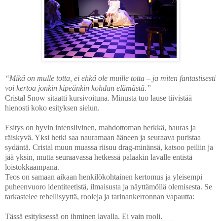
“Mikä on mulle totta, ei ehkä ole muille totta – ja miten fantastisesti
voi kertoa jonkin kipeänkin kohdan elämästä.”
Cristal Snow sitaatti kursivoituna. Minusta tuo lause tiivistää
hienosti koko esityksen sielun.
Esitys on hyvin intensiivinen, mahdottoman herkkä, hauras ja
räiskyvä. Yksi hetki saa nauramaan ääneen ja seuraava puristaa
sydäntä. Cristal muun muassa riisuu drag-minänsä, katsoo peiliin ja
jää yksin, mutta seuraavassa hetkessä palaakin lavalle entistä
loistokkaampana.
Teos on samaan aikaan henkilökohtainen kertomus ja yleisempi
puheenvuoro identiteetistä, ilmaisusta ja näyttämöllä olemisesta. Se
tarkastelee rehellisyyttä, rooleja ja tarinankerronnan vapautta:
Tässä esityksessä on ihminen lavalla. Ei vain rooli.