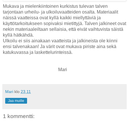
Mukava ja mielenkiintoinen kurkistus tulevan talven
tarjontaan urheilu- ja ulkoiluvaatteiden osalta. Materiaalit
näissä vaatteissa ovat kyllä kaikki miellyttäviä ja
käyttötarkoitukseen sopivaksi mietittyjä. Talven jalkineet ovat
nekin materiaaleiltaan sellaisia, että eivät vaihtuvista säistä
kyllä hätkähdä.
Ulkoilu ei siis ainakaan vaatteista ja jalkineista ole kiinni
ensi talvenakaan! Ja värit ovat mukava piriste aina sekä
katukuvassa ja laskettelurinteissä.
Mari
Mari
klo
23.11
Jaa muille
1 kommentti: