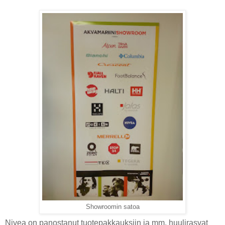
Showroomin satoa
Nivea on panostanut tuotepakkauksiin ja mm. huulirasvat