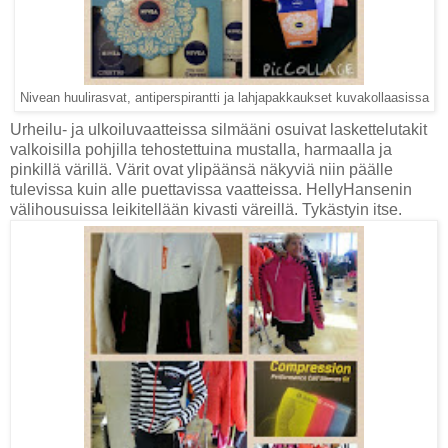
Nivean huulirasvat, antiperspirantti ja lahjapakkaukset kuvakollaasissa
Urheilu- ja ulkoiluvaatteissa silmääni osuivat laskettelutakit
valkoisilla pohjilla tehostettuina mustalla, harmaalla ja
pinkillä värillä. Värit ovat ylipäänsä näkyviä niin päälle
tulevissa kuin alle puettavissa vaatteissa. HellyHansenin
välihousuissa leikitellään kivasti väreillä. Tykästyin itse.