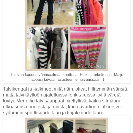
Tulevan kauden värimaailmaa koottuna. Pinkit_korkokengät Maiju
nappasi kuvaan asusteen lempivärissään :)
Talvikengät ja -jalkineet mitä näin, olivat hillitymmän värisiä,
mutta talvikäyttöön ajatelluissa lenkkareissa kyllä värejä
löytyi. Merrellin talvisaappaat miellyttivät kaikki silmääni
ulkoasunsa puolesta ja musta, korkeavartinen jalkine vei
sydämeni sporttisuudellaan ja linjakkuudellaan.