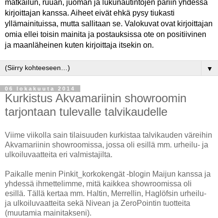
matkailun, ruuan, juoman ja lukunautintojen pariin yhdessä
kirjoittajan kanssa. Aiheet eivät ehkä pysy tiukasti
yllämainituissa, mutta sallitaan se. Valokuvat ovat kirjoittajan
omia ellei toisin mainita ja postauksissa ote on positiivinen
ja maanläheinen kuten kirjoittaja itsekin on.
▼
06 lokakuuta 2014
Kurkistus Akvamariinin showroomin
tarjontaan tulevalle talvikaudelle
Viime viikolla sain tilaisuuden kurkistaa talvikauden väreihin
Akvamariinin showroomissa, jossa oli esillä mm. urheilu- ja
ulkoiluvaatteita eri valmistajilta.
Paikalle menin Pinkit_korkokengät -blogin Maijun kanssa ja
yhdessä ihmettelimme, mitä kaikkea showroomissa oli
esillä. Tällä kertaa mm. Haltin, Merrellin, Haglöfsin urheilu-
ja ulkoiluvaatteita sekä Nivean ja ZeroPointin tuotteita
(muutamia mainitakseni).