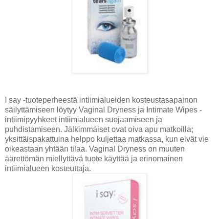
I say -tuoteperheestä intiimialueiden kosteustasapainon
säilyttämiseen löytyy Vaginal Dryness ja Intimate Wipes -
intiimipyyhkeet intiimialueen suojaamiseen ja
puhdistamiseen. Jälkimmäiset ovat oiva apu matkoilla;
yksittäispakattuina helppo kuljettaa matkassa, kun eivät vie
oikeastaan yhtään tilaa. Vaginal Dryness on muuten
äärettömän miellyttävä tuote käyttää ja erinomainen
intiimialueen kosteuttaja.