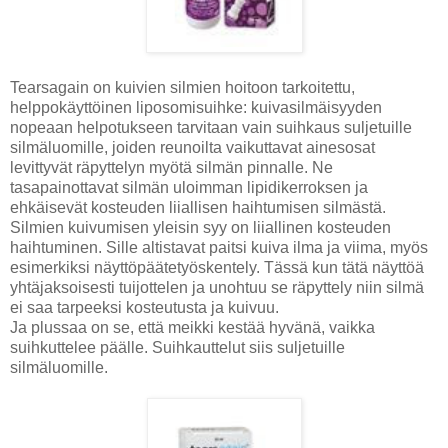
Tearsagain on kuivien silmien hoitoon tarkoitettu,
helppokäyttöinen liposomisuihke: kuivasilmäisyyden
nopeaan helpotukseen tarvitaan vain suihkaus suljetuille
silmäluomille, joiden reunoilta vaikuttavat ainesosat
levittyvät räpyttelyn myötä silmän pinnalle. Ne
tasapainottavat silmän uloimman lipidikerroksen ja
ehkäisevät kosteuden liiallisen haihtumisen silmästä.
Silmien kuivumisen yleisin syy on liiallinen kosteuden
haihtuminen. Sille altistavat paitsi kuiva ilma ja viima, myös
esimerkiksi näyttöpääte­työskentely. Tässä kun tätä näyttöä
yhtäjaksoisesti tuijottelen ja unohtuu se räpyttely niin silmä
ei saa tarpeeksi kosteutusta ja kuivuu.
Ja plussaa on se, että meikki kestää hyvänä, vaikka
suihkuttelee päälle. Suihkauttelut siis suljetuille
silmäluomille.