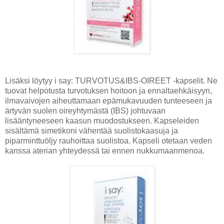
Lisäksi löytyy i say: TURVOTUS&IBS-OIREET -kapselit. Ne
tuovat helpotusta turvotuksen hoitoon ja ennaltaehkäisyyn,
ilmavaivojen aiheuttamaan epämukavuuden tunteeseen ja
ärtyvän suolen oireyhtymästä (IBS) johtuvaan
lisääntyneeseen kaasun muodostukseen. Kapseleiden
sisältämä simetikoni vähentää suolistokaasuja ja
piparminttuöljy rauhoittaa suolistoa. Kapseli otetaan veden
kanssa aterian yhteydessä tai ennen nukkumaanmenoa.