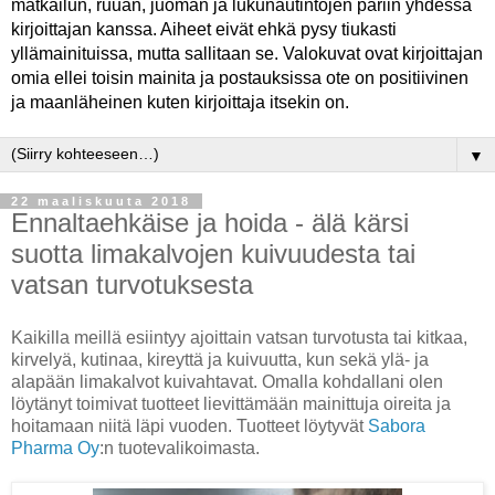
matkailun, ruuan, juoman ja lukunautintojen pariin yhdessä
kirjoittajan kanssa. Aiheet eivät ehkä pysy tiukasti
yllämainituissa, mutta sallitaan se. Valokuvat ovat kirjoittajan
omia ellei toisin mainita ja postauksissa ote on positiivinen
ja maanläheinen kuten kirjoittaja itsekin on.
▼
22 maaliskuuta 2018
Ennaltaehkäise ja hoida - älä kärsi
suotta limakalvojen kuivuudesta tai
vatsan turvotuksesta
Kaikilla meillä esiintyy ajoittain vatsan turvotusta tai kitkaa,
kirvelyä, kutinaa, kireyttä ja kuivuutta, kun sekä ylä- ja
alapään limakalvot kuivahtavat. Omalla kohdallani olen
löytänyt toimivat tuotteet lievittämään mainittuja oireita ja
hoitamaan niitä läpi vuoden. Tuotteet löytyvät
Sabora
Pharma Oy
:n tuotevalikoimasta.