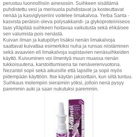
perustuu luonnollisiin ainesosiin. Suihkeen sisältämä
puhdistettu vesi ja merisuola puhdistavat ja kosteuttavat
nenää ja kasviglyseriini voitelee limakalvoa. Yerba Santa -
kasvista peräisin oleva polysakkaridi- ja glykoproteiiniseos
taas ylläpitää suihkeen hoitavaa vaikutusta sekä ehkäisee
sen valumista pois nenästä.
Kuivan ilman ja katupölyn lisäksi nenän limakalvoja
saattavat kuivattaa esimerkiksi nuha ja runsas niistäminen
sekä avaavien eli limakalvoja supistavien nenäsuihkeiden
käyttö. Kuivuminen voi ilmentyä muun muassa nenän
tukkoisuutena, karstoittumisena tai nenäverenvuotona.
Nezantol sopii sekä aikuisille että lapsille ja sopii myös
pidempään käyttöön. Itse käytän jaksoittain, kun siltä tuntuu.
Suihkaus molempiin sieraimiin yöksi, jolloin nenä pysyy
paremmin auki ja saan nukutuksi paremmin.