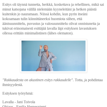
Esitys oli täynnä tunnetta, herkkä, koskettava ja rehellinen, mikä sai
minut katsojana välillä nielemään kyyneleitäni ja hetken päästä
kuitenkin jo nauramaan. Niissä kohdin, kun pyrin itseäni
kokoamaan tulin kiinnittäneeksi huomiota siihen, että
äänisuunnittelu, puvustus ja valosuunnittelu olivat onnistuneita ja
tukivat erinomaisesti esittäjää lavalla läpi esityksen lavastuksen
ollessa erittäin minimalistinen (lähes olematon).
"Rakkaudesta on akustinen esitys rakkaudelle".
Totta,
j
a
pohdintaa
ihmisyydestä.
Esityksen työryhmä:
Lavalla - Jani Toivola
Ohjaus - Emilia Hernesniemi