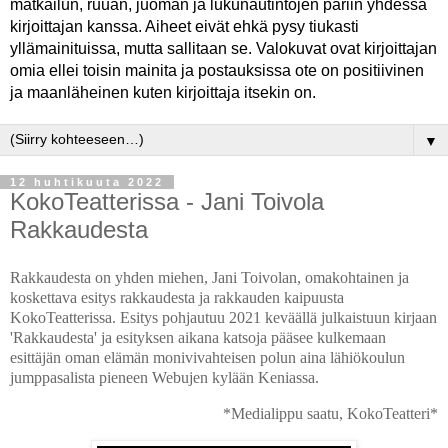
matkailun, ruuan, juoman ja lukunautintojen pariin yhdessä
kirjoittajan kanssa. Aiheet eivät ehkä pysy tiukasti
yllämainituissa, mutta sallitaan se. Valokuvat ovat kirjoittajan
omia ellei toisin mainita ja postauksissa ote on positiivinen
ja maanläheinen kuten kirjoittaja itsekin on.
▼
12 huhtikuuta 2022
KokoTeatterissa - Jani Toivola
Rakkaudesta
Rakkaudesta on yhden miehen, Jani Toivolan, omakohtainen ja
koskettava esitys rakkaudesta ja rakkauden kaipuusta
KokoTeatterissa. Esitys pohjautuu 2021 keväällä julkaistuun kirjaan
'Rakkaudesta' ja esityksen aikana katsoja pääsee kulkemaan
esittäjän oman elämän monivivahteisen polun aina lähiökoulun
jumppasalista pieneen Webujen kylään Keniassa.
*Medialippu saatu, KokoTeatteri*