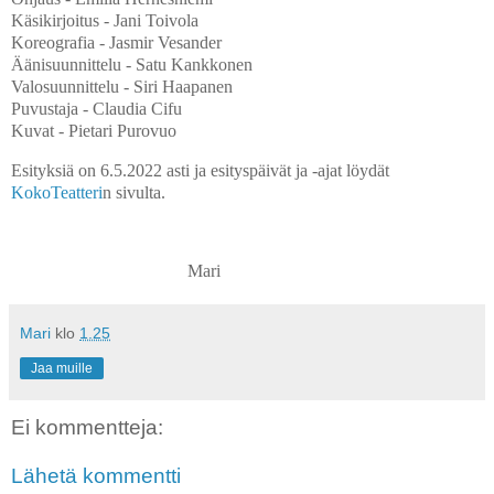
Käsikirjoitus - Jani Toivola
Koreografia - Jasmir Vesander
Äänisuunnittelu - Satu Kankkonen
Valosuunnittelu - Siri Haapanen
Puvustaja - Claudia Cifu
Kuvat - Pietari Purovuo
Esityksiä on 6.5.2022 asti ja esityspäivät ja -ajat löydät
KokoTeatteri
n sivulta.
Mari
Mari
klo
1.25
Jaa muille
Ei kommentteja:
Lähetä kommentti