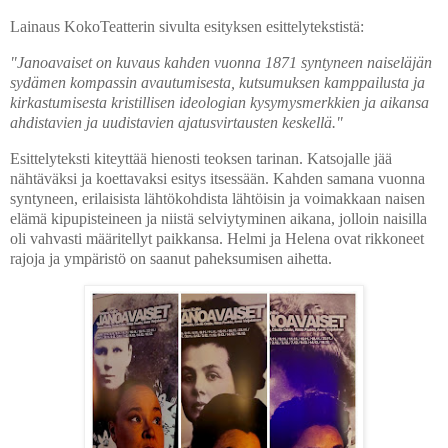
Lainaus KokoTeatterin sivulta esityksen esittelytekstistä:
"Janoavaiset on kuvaus kahden vuonna 1871 syntyneen naiseläjän
sydämen kompassin avautumisesta, kutsumuksen kamppailusta ja
kirkastumisesta kristillisen ideologian kysymysmerkkien ja aikansa
ahdistavien ja uudistavien ajatusvirtausten keskellä."
Esittelyteksti kiteyttää hienosti teoksen tarinan. Katsojalle jää
nähtäväksi ja koettavaksi esitys itsessään. Kahden samana vuonna
syntyneen, erilaisista lähtökohdista lähtöisin ja voimakkaan naisen
elämä kipupisteineen ja niistä selviytyminen aikana, jolloin naisilla
oli vahvasti määritellyt paikkansa. Helmi ja Helena ovat rikkoneet
rajoja ja ympäristö on saanut paheksumisen aihetta.