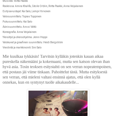
Musiikki: Riitta Paakki
Rooleissa: Amira Khalifa, Cécile Orblin, Riitta Paakki, Anna Veijalainen
Esitysavustajat: Kai Salo, Lempi Hirvonen
Valosuunnittelu: Topias Toppinen
Pukusuunnittelu: Kai Salo
Äänisuunnittelu: Anssi Vättö
Koreografia: Anna Veijalainen
Yleisötyö ja oheisohjelma: Jenni Hoppi
Valokuvat ja graafinen suunnittelu: Heidi Bergström
Viestintä ja markkinointi: Sini Salo
Mie kuulkaa tykkäsin! Tarvitsin kylläkin jotenkin kauan aikaa
pureskella näkemääni ja kokemaani, mutta sen katson olevan ihan
hyvä asia. Tosin teoksen esitystahti on sen verran nopeatempoinen,
että postaus jäi viime tinkaan. Pahoittelut tästä. Mutta esityksestä
sen verran, että mieleni valtasi ensinnä ajatus, että olen kyllä
onnekas, kun en syntynyt tuolle aikakaudelle...