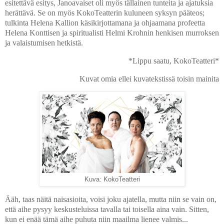
esitettävä esitys, Janoavaiset oli myös tällainen tunteita ja ajatuksia
herättävä. Se on myös KokoTeatterin kuluneen syksyn pääteos;
tulkinta Helena Kallion käsikirjottamana ja ohjaamana profeetta
Helena Konttisen ja spiritualisti Helmi Krohnin henkisen murroksen
ja valaistumisen hetkistä.
*Lippu saatu, KokoTeatteri*
Kuvat omia ellei kuvatekstissä toisin mainita
Kuva: KokoTeatteri
Ääh, taas näitä naisasioita, voisi joku ajatella, mutta niin se vain on,
että aihe pysyy keskusteluissa tavalla tai toisella aina vain. Sitten,
kun ei enää tämä aihe puhuta niin maailma lienee valmis...