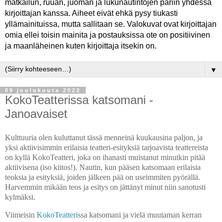
matkailun, ruuan, juoman ja lukunautintojen pariin yhdessä
kirjoittajan kanssa. Aiheet eivät ehkä pysy tiukasti
yllämainituissa, mutta sallitaan se. Valokuvat ovat kirjoittajan
omia ellei toisin mainita ja postauksissa ote on positiivinen
ja maanläheinen kuten kirjoittaja itsekin on.
▼
09 joulukuuta 2022
KokoTeatterissa katsomani -
Janoavaiset
Kulttuuria olen kuluttanut tässä menneinä kuukausina paljon, ja
yksi aktiivisimmin erilaisia teatteri-esityksiä tarjoavista teattereista
on kyllä KokoTeatteri, joka on ihanasti muistanut minutkin pitää
aktiivisena (iso kiitos!). Nautin, kun pääsen katsomaan erilaisia
teoksia ja esityksiä, joiden jälkeen pää on useimmiten pyörällä.
Harvemmin mikään teos ja esitys on jättänyt minut niin sanotusti
kylmäksi.
Viimeisin
KokoTeatteri
ssa katsomani ja vielä muutaman kerran