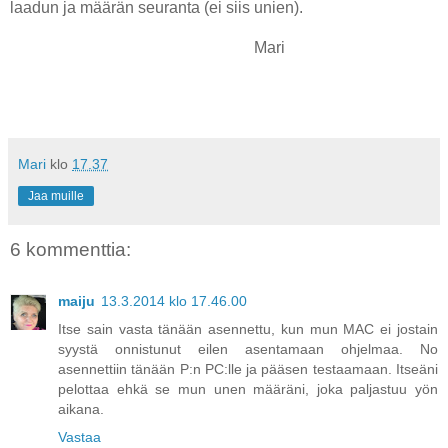
laadun ja määrän seuranta (ei siis unien).
Mari
Mari
klo
17.37
Jaa muille
6 kommenttia:
maiju
13.3.2014 klo 17.46.00
Itse sain vasta tänään asennettu, kun mun MAC ei jostain
syystä onnistunut eilen asentamaan ohjelmaa. No
asennettiin tänään P:n PC:lle ja pääsen testaamaan. Itseäni
pelottaa ehkä se mun unen määräni, joka paljastuu yön
aikana.
Vastaa