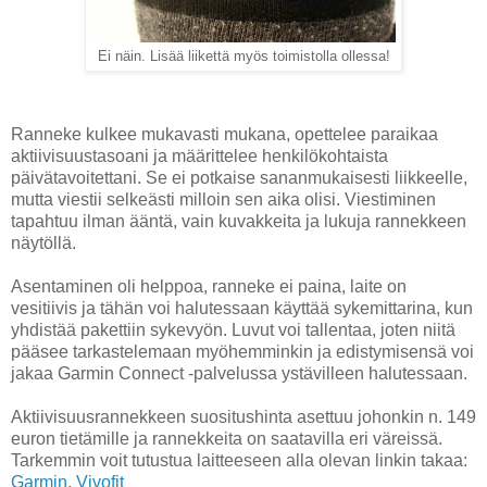
Ei näin. Lisää liikettä myös toimistolla ollessa!
Ranneke kulkee mukavasti mukana, opettelee paraikaa
aktiivisuustasoani ja määrittelee henkilökohtaista
päivätavoitettani. Se ei potkaise sananmukaisesti liikkeelle,
mutta viestii selkeästi milloin sen aika olisi. Viestiminen
tapahtuu ilman ääntä, vain kuvakkeita ja lukuja rannekkeen
näytöllä.
Asentaminen oli helppoa, ranneke ei paina, laite on
vesitiivis ja tähän voi halutessaan käyttää sykemittarina, kun
yhdistää pakettiin sykevyön. Luvut voi tallentaa, joten niitä
pääsee tarkastelemaan myöhemminkin ja edistymisensä voi
jakaa Garmin Connect -palvelussa ystävilleen halutessaan.
Aktiivisuusrannekkeen suositushinta asettuu johonkin n. 149
euron tietämille ja rannekkeita on saatavilla eri väreissä.
Tarkemmin voit tutustua laitteeseen alla olevan linkin takaa:
Garmin, Vivofit