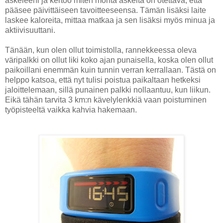
askeleeni ja kertoo miten monta askelta on otettava, että
pääsee päivittäiseen tavoitteeseensa. Tämän lisäksi laite
laskee kaloreita, mittaa matkaa ja sen lisäksi myös minua ja
aktiivisuuttani.
Tänään, kun olen ollut toimistolla, rannekkeessa oleva
väripalkki on ollut liki koko ajan punaisella, koska olen ollut
paikoillani enemmän kuin tunnin verran kerrallaan. Tästä on
helppo katsoa, että nyt tulisi poistua paikaltaan hetkeksi
jaloittelemaan, sillä punainen palkki nollaantuu, kun liikun.
Eikä tähän tarvita 3 km:n kävelylenkkiä vaan poistuminen
työpisteeltä vaikka kahvia hakemaan.