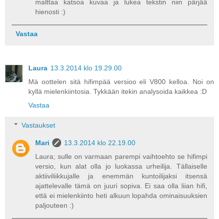
malttaa katsoa kuvaa ja lukea tekstin niin pärjää
hienosti :)
Vastaa
Laura
13.3.2014 klo 19.29.00
Mä oottelen sitä hifimpää versioo eli V800 kelloa. Noi on
kyllä mielenkiintosia. Tykkään itekin analysoida kaikkea :D
Vastaa
Vastaukset
Mari
13.3.2014 klo 22.19.00
Laura; sulle on varmaan parempi vaihtoehto se hifimpi
versio, kun alat olla jo luokassa urheilija. Tällaiselle
aktiiviliikkujalle ja enemmän kuntoilijaksi itsensä
ajattelevalle tämä on juuri sopiva. Ei saa olla liian hifi,
että ei mielenkiinto heti alkuun lopahda ominaisuuksien
paljouteen :)