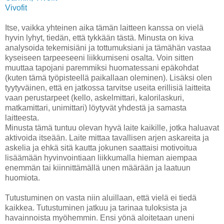
Vivofit
Itse, vaikka yhteinen aika tämän laitteen kanssa on vielä
hyvin lyhyt, tiedän, että tykkään tästä. Minusta on kiva
analysoida tekemisiäni ja tottumuksiani ja tämähän vastaa
kyseiseen tarpeeseeni liikkumiseni osalta. Voin sitten
muuttaa tapojani paremmiksi huomatessani epäkohdat
(kuten tämä työpisteellä paikallaan oleminen). Lisäksi olen
tyytyväinen, että en jatkossa tarvitse useita erillisiä laitteita
vaan perustarpeet (kello, askelmittari, kalorilaskuri,
matkamittari, unimittari) löytyvät yhdestä ja samasta
laitteesta.
Minusta tämä tuntuu olevan hyvä laite kaikille, jotka haluavat
aktivoida itseään. Laite mittaa tavallisen arjen askareita ja
askelia ja ehkä sitä kautta jokunen saattaisi motivoitua
lisäämään hyvinvointiaan liikkumalla hieman aiempaa
enemmän tai kiinnittämällä unen määrään ja laatuun
huomiota.
Tutustuminen on vasta niin aluillaan, että vielä ei tiedä
kaikkea. Tutustuminen jatkuu ja tarinaa tuloksista ja
havainnoista myöhemmin. Ensi yönä aloitetaan uneni