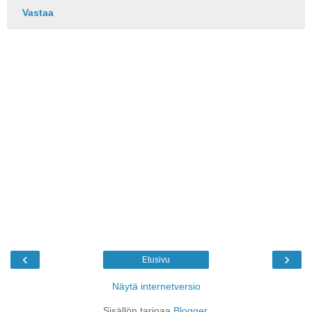
Vastaa
‹
›
Etusivu
Näytä internetversio
Sisällön tarjoaa
Blogger
.