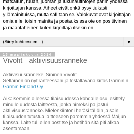
matkailun, ruuan, juoman ja lukunautintojen pariin yhdessä
kirjoittajan kanssa. Aiheet eivät ehkä pysy tiukasti
yllämainituissa, mutta sallitaan se. Valokuvat ovat kirjoittajan
omia ellei toisin mainita ja postauksissa ote on positiivinen
ja maanläheinen kuten kirjoittaja itsekin on.
▼
13 maaliskuuta 2014
Vivofit - aktiivisuusranneke
Aktiivisuusranneke. Sininen Vivofit.
Sellainen on nyt ranteessani ja testattavana kiitos Garminin.
Garmin Finland Oy
Aikaisemmin olleessa tilaisuudessa kohdalle osui esittely
minulle uudesta laitteesta, jonka nimeksi paljastui
aktiivisuusranneke. Mielenkiintoni heräsi tällöin ja sain
tilaisuuden tutustua laitteeseen paremmin yhdessä Maijun
kanssa. Laite tuli eilen postitse ja hetihän sitä piti alkaa
asentamaan.