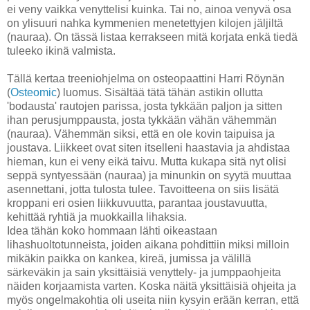
ei veny vaikka venyttelisi kuinka. Tai no, ainoa venyvä osa
on ylisuuri nahka kymmenien menetettyjen kilojen jäljiltä
(nauraa). On tässä listaa kerrakseen mitä korjata enkä tiedä
tuleeko ikinä valmista.
Tällä kertaa treeniohjelma on osteopaattini Harri Röynän
(
Osteomic
) luomus. Sisältää tätä tähän astikin ollutta
'bodausta' rautojen parissa, josta tykkään paljon ja sitten
ihan perusjumppausta, josta tykkään vähän vähemmän
(nauraa). Vähemmän siksi, että en ole kovin taipuisa ja
joustava. Liikkeet ovat siten itselleni haastavia ja ahdistaa
hieman, kun ei veny eikä taivu. Mutta kukapa sitä nyt olisi
seppä syntyessään (nauraa) ja minunkin on syytä muuttaa
asennettani, jotta tulosta tulee. Tavoitteena on siis lisätä
kroppani eri osien liikkuvuutta, parantaa joustavuutta,
kehittää ryhtiä ja muokkailla lihaksia.
Idea tähän koko hommaan lähti oikeastaan
lihashuoltotunneista, joiden aikana pohdittiin miksi milloin
mikäkin paikka on kankea, kireä, jumissa ja välillä
särkeväkin ja sain yksittäisiä venyttely- ja jumppaohjeita
näiden korjaamista varten. Koska näitä yksittäisiä ohjeita ja
myös ongelmakohtia oli useita niin kysyin erään kerran, että