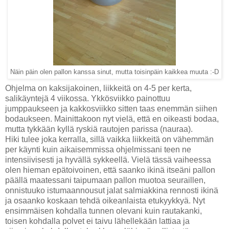
Näin päin olen pallon kanssa sinut, mutta toisinpäin kaikkea muuta :-D
Ohjelma on kaksijakoinen, liikkeitä on 4-5 per kerta,
salikäyntejä 4 viikossa. Ykkösviikko painottuu
jumppaukseen ja kakkosviikko sitten taas enemmän siihen
bodaukseen. Mainittakoon nyt vielä, että en oikeasti bodaa,
mutta tykkään kyllä ryskiä rautojen parissa (nauraa).
Hiki tulee joka kerralla, sillä vaikka liikkeitä on vähemmän
per käynti kuin aikaisemmissa ohjelmissani teen ne
intensiivisesti ja hyvällä sykkeellä. Vielä tässä vaiheessa
olen hieman epätoivoinen, että saanko ikinä itseäni pallon
päällä maatessani taipumaan pallon muotoa seuraillen,
onnistuuko istumaannousut jalat salmiakkina rennosti ikinä
ja osaanko koskaan tehdä oikeanlaista etukyykkyä. Nyt
ensimmäisen kohdalla tunnen olevani kuin rautakanki,
toisen kohdalla polvet ei taivu lähellekään lattiaa ja