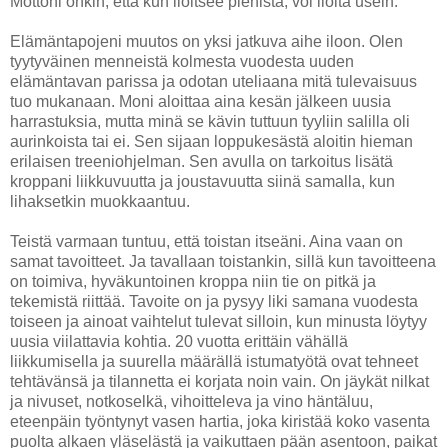
Mottoni onkin, että kun iloitsee pienistä, voi iloita usein.
Elämäntapojeni muutos on yksi jatkuva aihe iloon. Olen
tyytyväinen menneistä kolmesta vuodesta uuden
elämäntavan parissa ja odotan uteliaana mitä tulevaisuus
tuo mukanaan. Moni aloittaa aina kesän jälkeen uusia
harrastuksia, mutta minä se kävin tuttuun tyyliin salilla oli
aurinkoista tai ei. Sen sijaan loppukesästä aloitin hieman
erilaisen treeniohjelman. Sen avulla on tarkoitus lisätä
kroppani liikkuvuutta ja joustavuutta siinä samalla, kun
lihaksetkin muokkaantuu.
Teistä varmaan tuntuu, että toistan itseäni. Aina vaan on
samat tavoitteet. Ja tavallaan toistankin, sillä kun tavoitteena
on toimiva, hyväkuntoinen kroppa niin tie on pitkä ja
tekemistä riittää. Tavoite on ja pysyy liki samana vuodesta
toiseen ja ainoat vaihtelut tulevat silloin, kun minusta löytyy
uusia viilattavia kohtia. 20 vuotta erittäin vähällä
liikkumisella ja suurella määrällä istumatyötä ovat tehneet
tehtävänsä ja tilannetta ei korjata noin vain. On jäykät nilkat
ja nivuset, notkoselkä, vihoitteleva ja vino häntäluu,
eteenpäin työntynyt vasen hartia, joka kiristää koko vasenta
puolta alkaen yläselästä ja vaikuttaen pään asentoon, paikat