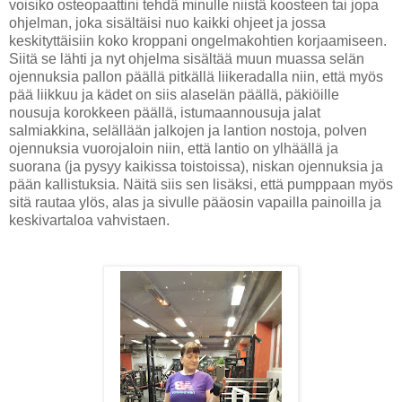
voisiko osteopaattini tehdä minulle niistä koosteen tai jopa
ohjelman, joka sisältäisi nuo kaikki ohjeet ja jossa
keskityttäisiin koko kroppani ongelmakohtien korjaamiseen.
Siitä se lähti ja nyt ohjelma sisältää muun muassa selän
ojennuksia pallon päällä pitkällä liikeradalla niin, että myös
pää liikkuu ja kädet on siis alaselän päällä, päkiöille
nousuja korokkeen päällä, istumaannousuja jalat
salmiakkina, selällään jalkojen ja lantion nostoja, polven
ojennuksia vuorojaloin niin, että lantio on ylhäällä ja
suorana (ja pysyy kaikissa toistoissa), niskan ojennuksia ja
pään kallistuksia. Näitä siis sen lisäksi, että pumppaan myös
sitä rautaa ylös, alas ja sivulle pääosin vapailla painoilla ja
keskivartaloa vahvistaen.