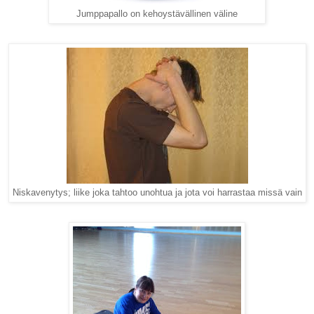
Jumppapallo on kehoystävällinen väline
Niskavenytys; liike joka tahtoo unohtua ja jota voi harrastaa missä vain