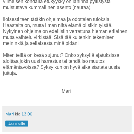
viimeisen kohdalla etukyykky on lähinnä pyllistystä
muistuttava kummallinen asento (nauraa).
Iloisesti teen tätäkin ohjelmaa ja odottelen tuloksia.
Haasteita on, mutta ilman niitä elämä olisikin tylsää.
Nykyinen ohjelma on edellisiin verrattuna hieman erilainen,
mutta vaihtelu virkistää. Sisältää kuitenkin tekemisen
meininkiä ja sellaisesta minä pidän!
Miten teillä on kesä sujunut? Onko syksyllä ajatuksissa
aloittaa jokin uusi harrastus tai tehdä iso muutos
elämäntavoissa? Syksy kun on hyvä aika startata uusia
juttuja.
Mari
Mari
klo
13.00
Jaa muille