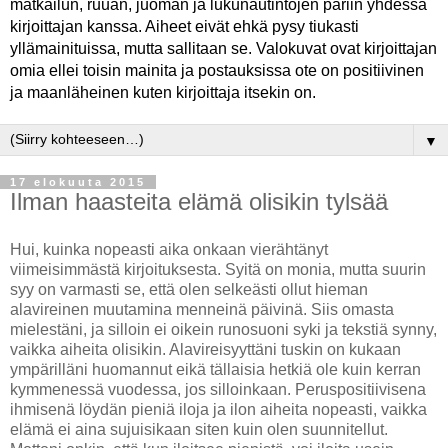
matkailun, ruuan, juoman ja lukunautintojen pariin yhdessä
kirjoittajan kanssa. Aiheet eivät ehkä pysy tiukasti
yllämainituissa, mutta sallitaan se. Valokuvat ovat kirjoittajan
omia ellei toisin mainita ja postauksissa ote on positiivinen
ja maanläheinen kuten kirjoittaja itsekin on.
▼
17 elokuuta 2015
Ilman haasteita elämä olisikin tylsää
Hui, kuinka nopeasti aika onkaan vierähtänyt
viimeisimmästä kirjoituksesta. Syitä on monia, mutta suurin
syy on varmasti se, että olen selkeästi ollut hieman
alavireinen muutamina menneinä päivinä. Siis omasta
mielestäni, ja silloin ei oikein runosuoni syki ja tekstiä synny,
vaikka aiheita olisikin. Alavireisyyttäni tuskin on kukaan
ympärilläni huomannut eikä tällaisia hetkiä ole kuin kerran
kymmenessä vuodessa, jos silloinkaan. Peruspositiivisena
ihmisenä löydän pieniä iloja ja ilon aiheita nopeasti, vaikka
elämä ei aina sujuisikaan siten kuin olen suunnitellut.