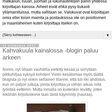
matkailun, ruuan, juoman ja lukunautintojen pariin yhdessä
kirjoittajan kanssa. Aiheet eivät ehkä pysy tiukasti
yllämainituissa, mutta sallitaan se. Valokuvat ovat kirjoittajan
omia ellei toisin mainita ja postauksissa ote on positiivinen
ja maanläheinen kuten kirjoittaja itsekin on.
▼
11 elokuuta 2017
Kahvakuula kainalossa -blogin paluu
arkeen
Nonni, nyt ollaan vauhdilla vietetty kesää ja siirrytään
pikkuhiljaa syksyä kohden! Vietin kesälomaa myös täältä
blogista ja nyt onkin sellainen tilanne, että tuli liki ahdistus,
kun on paljon juttuja, joista kirjoittaa ja vähän aikaa niitä
työntää eetteriin. Mutta lomalla on kuitenkin levätty, joten
eiköhän kirjoituskone taas tästä käynnisty (nauraa).