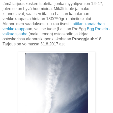
tämä tarjous koskee tuotetta, jonka myyntipvm on 1.9.17,
joten se on hyvä huomioida. Mikäli tuote ja maku
kiinnostavat, saat sen tilattua Laitilan kanatarhan
verkkokaupasta hintaan 18€/750gr + toimituskulut.
Alennuksen saadaksesi klikkaa itsesi
Laitilan kanatarhan
verkkokauppa
an, valitse tuote (Laitilan ProEgg
Egg Protein -
valkuaisjauhe
(maku lemon) ostoskoriin ja kirjaa
ostoskorissa alennuskuponki -kohtaan
Proeggjauhe18
Tarjous on voimassa 31.8.2017 asti.