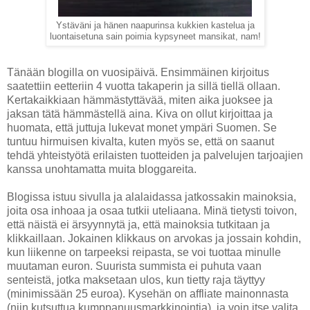
Ystäväni ja hänen naapurinsa kukkien kastelua ja
luontaisetuna sain poimia kypsyneet mansikat, nam!
Tänään blogilla on vuosipäivä. Ensimmäinen kirjoitus
saatettiin eetteriin 4 vuotta takaperin ja sillä tiellä ollaan.
Kertakaikkiaan hämmästyttävää, miten aika juoksee ja
jaksan tätä hämmästellä aina. Kiva on ollut kirjoittaa ja
huomata, että juttuja lukevat monet ympäri Suomen. Se
tuntuu hirmuisen kivalta, kuten myös se, että on saanut
tehdä yhteistyötä erilaisten tuotteiden ja palvelujen tarjoajien
kanssa unohtamatta muita bloggareita.
Blogissa istuu sivulla ja alalaidassa jatkossakin mainoksia,
joita osa inhoaa ja osaa tutkii uteliaana. Minä tietysti toivon,
että näistä ei ärsyynnytä ja, että mainoksia tutkitaan ja
klikkaillaan. Jokainen klikkaus on arvokas ja jossain kohdin,
kun liikenne on tarpeeksi reipasta, se voi tuottaa minulle
muutaman euron. Suurista summista ei puhuta vaan
senteistä, jotka maksetaan ulos, kun tietty raja täyttyy
(minimissään 25 euroa). Kysehän on affliate mainonnasta
(niin kutsuttua kumppanuusmarkkinointia), ja voin itse valita