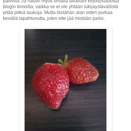
päivistä. Ja nautin myös omalla tavallani kirjoitustauosta
blogin tiimoilta, vaikka se ei ole yhtään lukijaystävällistä
pitää pitkiä taukoja. Mutta tästähän alan sitten purkaa
kesällä tapahtunutta, joten ette jää mistään paitsi.