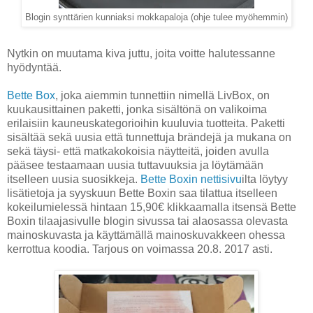
Blogin synttärien kunniaksi mokkapaloja (ohje tulee myöhemmin)
Nytkin on muutama kiva juttu, joita voitte halutessanne
hyödyntää.
Bette Box
, joka aiemmin tunnettiin nimellä LivBox, on
kuukausittainen paketti, jonka sisältönä on valikoima
erilaisiin kauneuskategorioihin kuuluvia tuotteita. Paketti
sisältää sekä uusia että tunnettuja brändejä ja mukana on
sekä täysi- että matkakokoisia näytteitä, joiden avulla
pääsee testaamaan uusia tuttavuuksia ja löytämään
itselleen uusia suosikkeja.
Bette Boxin nettisivu
ilta löytyy
lisätietoja ja syyskuun Bette Boxin saa tilattua itselleen
kokeilumielessä hintaan 15,90€ klikkaamalla itsensä Bette
Boxin tilaajasivulle blogin sivussa tai alaosassa olevasta
mainoskuvasta ja käyttämällä mainoskuvakkeen ohessa
kerrottua koodia. Tarjous on voimassa 20.8. 2017 asti.