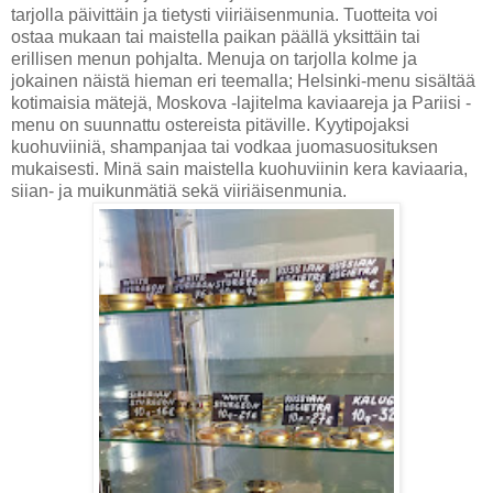
tarjolla päivittäin ja tietysti viiriäisenmunia. Tuotteita voi
ostaa mukaan tai maistella paikan päällä yksittäin tai
erillisen menun pohjalta. Menuja on tarjolla kolme ja
jokainen näistä hieman eri teemalla; Helsinki-menu sisältää
kotimaisia mätejä, Moskova -lajitelma kaviaareja ja Pariisi -
menu on suunnattu ostereista pitäville. Kyytipojaksi
kuohuviiniä, shampanjaa tai vodkaa juomasuosituksen
mukaisesti. Minä sain maistella kuohuviinin kera kaviaaria,
siian- ja muikunmätiä sekä viiriäisenmunia.