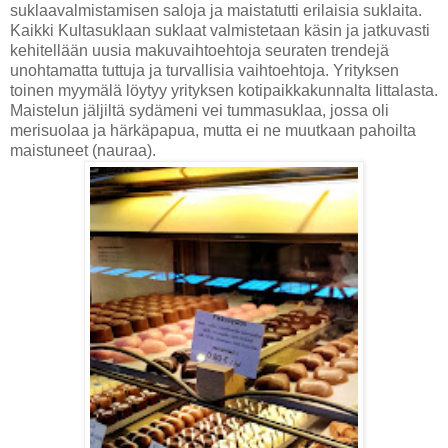
suklaavalmistamisen saloja ja maistatutti erilaisia suklaita.
Kaikki Kultasuklaan suklaat valmistetaan käsin ja jatkuvasti
kehitellään uusia makuvaihtoehtoja seuraten trendejä
unohtamatta tuttuja ja turvallisia vaihtoehtoja. Yrityksen
toinen myymälä löytyy yrityksen kotipaikkakunnalta Iittalasta.
Maistelun jäljiltä sydämeni vei tummasuklaa, jossa oli
merisuolaa ja härkäpapua, mutta ei ne muutkaan pahoilta
maistuneet (nauraa).