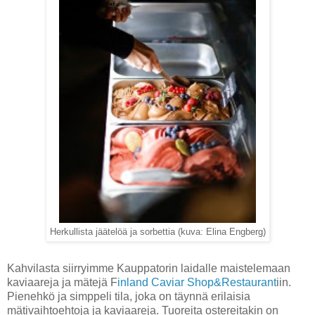
Herkullista jäätelöä ja sorbettia (kuva: Elina Engberg)
Kahvilasta siirryimme Kauppatorin laidalle maistelemaan
kaviaareja ja mätejä F
inland Caviar Shop&Restaurant
iin.
Pienehkö ja simppeli tila, joka on täynnä erilaisia
mätivaihtoehtoja ja kaviaareja. Tuoreita ostereitakin on