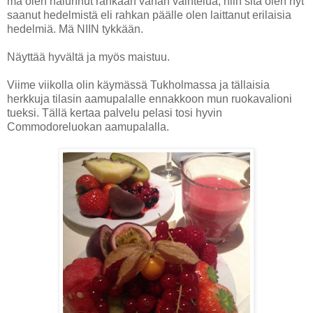
mä olen halunnut rahkaan vähän vaihtelua, niin sitä olen nyt
saanut hedelmistä eli rahkan päälle olen laittanut erilaisia
hedelmiä. Mä NIIN tykkään.
Näyttää hyvältä ja myös maistuu.
Viime viikolla olin käymässä Tukholmassa ja tällaisia
herkkuja tilasin aamupalalle ennakkoon mun ruokavalioni
tueksi. Tällä kertaa palvelu pelasi tosi hyvin
Commodoreluokan aamupalalla.