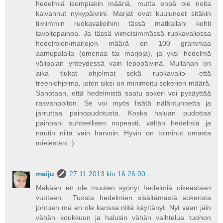
hedelmiä isompiakin määriä, mutta enpä ole noita
kaivannut nykypäiviini. Marjat ovat kuuluneet sitäkin
tiiviimmin ruokavalioihini tässä matkallani kohti
tavoitepainoa. Ja tässä viimeisimmässä ruokavaliossa
hedelmien/marjojen määrä on 100 grammaa
aamupalalla (omenaa tai marjoja), ja yksi hedelmä
välipalan yhteydessä vain lepopäivinä. Mullahan on
aika tiukat ohjelmat sekä ruokavalio- että
treeniohjelma, joten siksi on minimoitu sokerien määrä.
Sanotaan, että hedelmistä saatu sokeri voi pysäyttää
rasvanpolton. Se voi myös lisätä näläntunnetta ja
jarruttaa painopudotusta. Koska haluan pudottaa
painoani suhteellisen nopeasti, vältän hedelmiä ja
nautin niitä vain harvoin. Hyvin on toiminut omasta
mielestäni :)
maiju
27.11.2013 klo 16.26.00
Mäkään en ole muuten syönyt hedelmiä oikeastaan
vuoteen... Tuosta hedelmien sisältämästä sokerista
johtuen mä en ole kanssa niitä käyttänyt. Nyt vaan jäin
vähän koukkuun ja halusin vähän vaihtelua tuohon