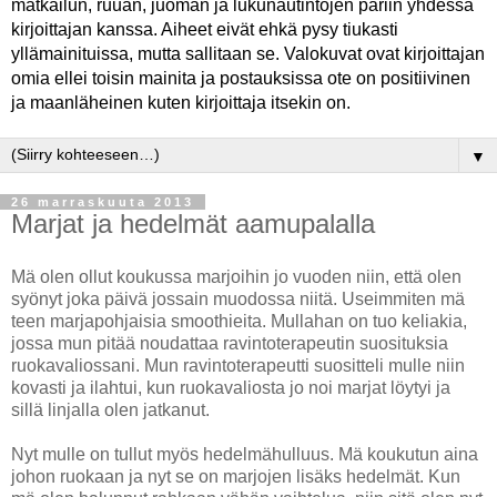
matkailun, ruuan, juoman ja lukunautintojen pariin yhdessä
kirjoittajan kanssa. Aiheet eivät ehkä pysy tiukasti
yllämainituissa, mutta sallitaan se. Valokuvat ovat kirjoittajan
omia ellei toisin mainita ja postauksissa ote on positiivinen
ja maanläheinen kuten kirjoittaja itsekin on.
▼
26 marraskuuta 2013
Marjat ja hedelmät aamupalalla
Mä olen ollut koukussa marjoihin jo vuoden niin, että olen
syönyt joka päivä jossain muodossa niitä. Useimmiten mä
teen marjapohjaisia smoothieita. Mullahan on tuo keliakia,
jossa mun pitää noudattaa ravintoterapeutin suosituksia
ruokavaliossani. Mun ravintoterapeutti suositteli mulle niin
kovasti ja ilahtui, kun ruokavaliosta jo noi marjat löytyi ja
sillä linjalla olen jatkanut.
Nyt mulle on tullut myös hedelmähulluus. Mä koukutun aina
johon ruokaan ja nyt se on marjojen lisäks hedelmät. Kun