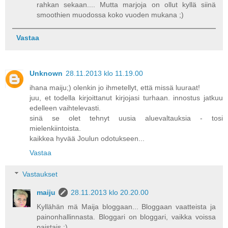
rahkan sekaan.... Mutta marjoja on ollut kyllä siinä
smoothien muodossa koko vuoden mukana ;)
Vastaa
Unknown
28.11.2013 klo 11.19.00
ihana maiju;) olenkin jo ihmetellyt, että missä luuraat!
juu, et todella kirjoittanut kirjojasi turhaan. innostus jatkuu
edelleen vaihtelevasti.
sinä se olet tehnyt uusia aluevaltauksia - tosi
mielenkiintoista.
kaikkea hyvää Joulun odotukseen...
Vastaa
Vastaukset
maiju
28.11.2013 klo 20.20.00
Kyllähän mä Maija bloggaan... Bloggaan vaatteista ja
painonhallinnasta. Bloggari on bloggari, vaikka voissa
paistais ;)