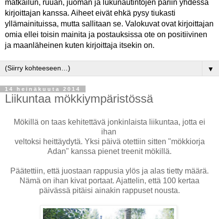
matkailun, ruuan, juoman ja lukunautintojen pariin yhdessä
kirjoittajan kanssa. Aiheet eivät ehkä pysy tiukasti
yllämainituissa, mutta sallitaan se. Valokuvat ovat kirjoittajan
omia ellei toisin mainita ja postauksissa ote on positiivinen
ja maanläheinen kuten kirjoittaja itsekin on.
▼
14 heinäkuuta 2014
Liikuntaa mökkiympäristössä
Mökillä on taas kehitettävä jonkinlaista liikuntaa, jotta ei
ihan
veltoksi heittäydytä. Yksi päivä otettiin sitten "mökkiorja
Adan" kanssa pienet treenit mökillä.
Päätettiin, että juostaan rappusia ylös ja alas tietty määrä.
Nämä on ihan kivat portaat. Ajattelin, että 100 kertaa
päivässä pitäisi ainakin rappuset nousta.