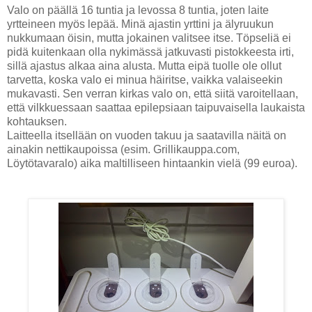
Valo on päällä 16 tuntia ja levossa 8 tuntia, joten laite
yrtteineen myös lepää. Minä ajastin yrttini ja älyruukun
nukkumaan öisin, mutta jokainen valitsee itse. Töpseliä ei
pidä kuitenkaan olla nykimässä jatkuvasti pistokkeesta irti,
sillä ajastus alkaa aina alusta. Mutta eipä tuolle ole ollut
tarvetta, koska valo ei minua häiritse, vaikka valaiseekin
mukavasti. Sen verran kirkas valo on, että siitä varoitellaan,
että vilkkuessaan saattaa epilepsiaan taipuvaisella laukaista
kohtauksen.
Laitteella itsellään on vuoden takuu ja saatavilla näitä on
ainakin nettikaupoissa (esim. Grillikauppa.com,
Löytötavaralo) aika maltilliseen hintaankin vielä (99 euroa).