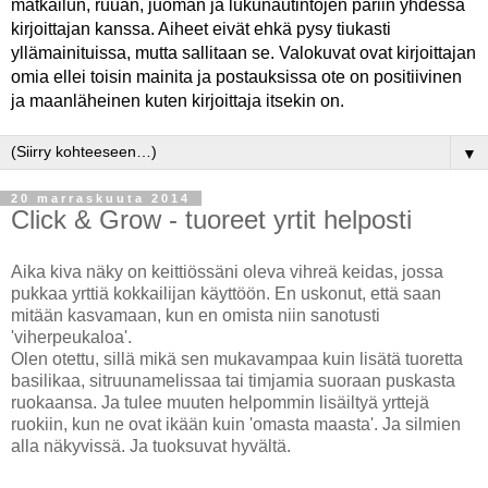
matkailun, ruuan, juoman ja lukunautintojen pariin yhdessä
kirjoittajan kanssa. Aiheet eivät ehkä pysy tiukasti
yllämainituissa, mutta sallitaan se. Valokuvat ovat kirjoittajan
omia ellei toisin mainita ja postauksissa ote on positiivinen
ja maanläheinen kuten kirjoittaja itsekin on.
▼
20 marraskuuta 2014
Click & Grow - tuoreet yrtit helposti
Aika kiva näky on keittiössäni oleva vihreä keidas, jossa
pukkaa yrttiä kokkailijan käyttöön. En uskonut, että saan
mitään kasvamaan, kun en omista niin sanotusti
'viherpeukaloa'.
Olen otettu, sillä mikä sen mukavampaa kuin lisätä tuoretta
basilikaa, sitruunamelissaa tai timjamia suoraan puskasta
ruokaansa. Ja tulee muuten helpommin lisäiltyä yrttejä
ruokiin, kun ne ovat ikään kuin 'omasta maasta'. Ja silmien
alla näkyvissä. Ja tuoksuvat hyvältä.