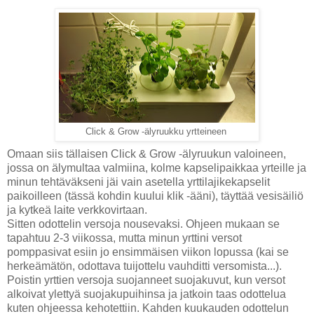
Click & Grow -älyruukku yrtteineen
Omaan siis tällaisen Click & Grow -älyruukun valoineen,
jossa on älymultaa valmiina, kolme kapselipaikkaa yrteille ja
minun tehtäväkseni jäi vain asetella yrttilajikekapselit
paikoilleen (tässä kohdin kuului klik -ääni), täyttää vesisäiliö
ja kytkeä laite verkkovirtaan.
Sitten odottelin versoja nousevaksi. Ohjeen mukaan se
tapahtuu 2-3 viikossa, mutta minun yrttini versot
pomppasivat esiin jo ensimmäisen viikon lopussa (kai se
herkeämätön, odottava tuijottelu vauhditti versomista...).
Poistin yrttien versoja suojanneet suojakuvut, kun versot
alkoivat ylettyä suojakupuihinsa ja jatkoin taas odottelua
kuten ohjeessa kehotettiin. Kahden kuukauden odottelun