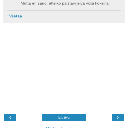
Mutta en sano, etteikö palstaviljelyä voisi kokeilla.
Vastaa
‹
›
Etusivu