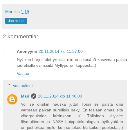
Mari
klo
1.19
Jaa muille
2 kommenttia:
Anonyymi
20.11.2014 klo 11.37.00
Nyt kun harjoittelet yrteillä, niin ens kesänä kasvimaa palsta
juureksille esim.siitä Myllypuron kupeesta :)
Vastaa
Vastaukset
Mari
20.11.2014 klo 11.46.00
Voi se olisikin hauska juttu! Tosin se palsta olisi
varmaan paikan surullisin näky. En tosiaan omaa sitä
viherpeukaloa laisinkaan :( Tällainen älylaite
älymultineen ja NASA huipputeknologiaa hyödyntäen
on just oikea mulle, kun se tekee liki kaiken puolesta ;-)