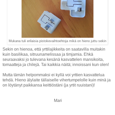
Mukana tuli erilaisia pistokevaihtoehtoja mikä on hieno juttu sekin
Sekin on hienoa, että yrttilajikkeita on saatavilla muitakin
kuin basilikaa, sitruunamelissaa ja timjamia. Ehkä
seuraavaksi jo tulevana kesänä kasvattelen mansikoita,
tomaatteja ja chilejä. Tai kaikkia näitä; innoissani kun olen!
Mutta tämän helpommaksi ei kyllä voi yrttien kasvattelua
tehdä. Hieno älylaite tällaiselle vihertumpelolle kuin minä ja
on löytänyt paikkansa keittiöstäni (ja yrtit ruuistani)!
Mari