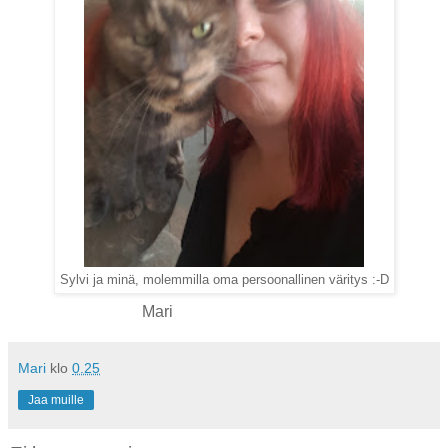
Sylvi ja minä, molemmilla oma persoonallinen väritys :-D
Mari
Mari
klo
0.25
Jaa muille