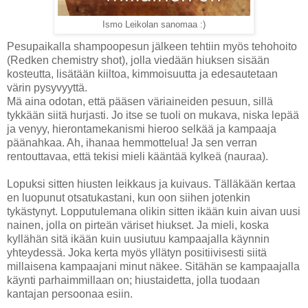
Ismo Leikolan sanomaa :)
Pesupaikalla shampoopesun jälkeen tehtiin myös tehohoito
(Redken chemistry shot), jolla viedään hiuksen sisään
kosteutta, lisätään kiiltoa, kimmoisuutta ja edesautetaan
värin pysyvyyttä.
Mä aina odotan, että pääsen väriaineiden pesuun, sillä
tykkään siitä hurjasti. Jo itse se tuoli on mukava, niska lepää
ja venyy, hierontamekanismi hieroo selkää ja kampaaja
päänahkaa. Ah, ihanaa hemmottelua! Ja sen verran
rentouttavaa, että tekisi mieli kääntää kylkeä (nauraa).
Lopuksi sitten hiusten leikkaus ja kuivaus. Tälläkään kertaa
en luopunut otsatukastani, kun oon siihen jotenkin
tykästynyt. Lopputulemana olikin sitten ikään kuin aivan uusi
nainen, jolla on pirteän väriset hiukset. Ja mieli, koska
kyllähän sitä ikään kuin uusiutuu kampaajalla käynnin
yhteydessä. Joka kerta myös yllätyn positiivisesti siitä
millaisena kampaajani minut näkee. Sitähän se kampaajalla
käynti parhaimmillaan on; hiustaidetta, jolla tuodaan
kantajan persoonaa esiin.