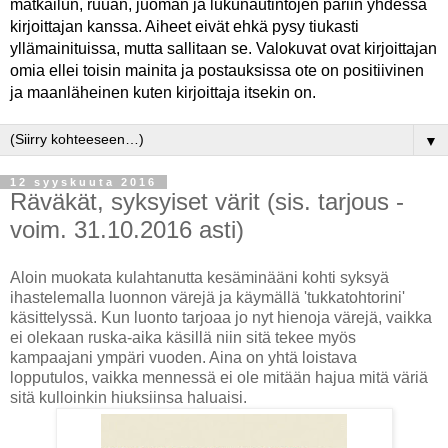
matkailun, ruuan, juoman ja lukunautintojen pariin yhdessä
kirjoittajan kanssa. Aiheet eivät ehkä pysy tiukasti
yllämainituissa, mutta sallitaan se. Valokuvat ovat kirjoittajan
omia ellei toisin mainita ja postauksissa ote on positiivinen
ja maanläheinen kuten kirjoittaja itsekin on.
▼
12 syyskuuta 2016
Räväkät, syksyiset värit (sis. tarjous -
voim. 31.10.2016 asti)
Aloin muokata kulahtanutta kesäminääni kohti syksyä
ihastelemalla luonnon värejä ja käymällä 'tukkatohtorini'
käsittelyssä. Kun luonto tarjoaa jo nyt hienoja värejä, vaikka
ei olekaan ruska-aika käsillä niin sitä tekee myös
kampaajani ympäri vuoden. Aina on yhtä loistava
lopputulos, vaikka mennessä ei ole mitään hajua mitä väriä
sitä kulloinkin hiuksiinsa haluaisi.