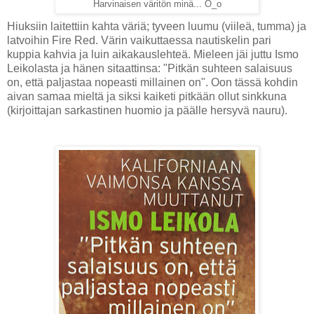
Harvinaisen väritön minä... O_o
Hiuksiin laitettiin kahta väriä; tyveen luumu (viileä, tumma) ja
latvoihin Fire Red. Värin vaikuttaessa nautiskelin pari
kuppia kahvia ja luin aikakauslehteä. Mieleen jäi juttu Ismo
Leikolasta ja hänen sitaattinsa: "Pitkän suhteen salaisuus
on, että paljastaa nopeasti millainen on". Oon tässä kohdin
aivan samaa mieltä ja siksi kaiketi pitkään ollut sinkkuna
(kirjoittajan sarkastinen huomio ja päälle hersyvä nauru).