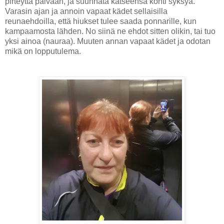
pirteyttä päivään, ja suunnata katseensa kohti syksyä.
Varasin ajan ja annoin vapaat kädet sellaisilla
reunaehdoilla, että hiukset tulee saada ponnarille, kun
kampaamosta lähden. No siinä ne ehdot sitten olikin, tai tuo
yksi ainoa (nauraa). Muuten annan vapaat kädet ja odotan
mikä on lopputulema.