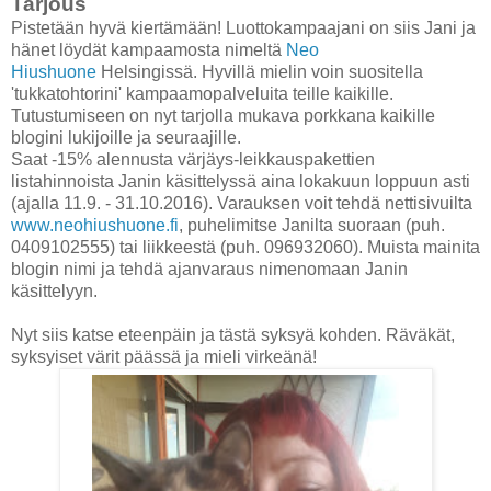
Tarjous
Pistetään hyvä kiertämään! Luottokampaajani on siis Jani ja
hänet löydät kampaamosta nimeltä
Neo
Hiushuone
Helsingissä. Hyvillä mielin voin suositella
'tukkatohtorini' kampaamopalveluita teille kaikille.
Tutustumiseen on nyt tarjolla mukava porkkana kaikille
blogini lukijoille ja seuraajille.
Saat -15% alennusta värjäys-leikkauspakettien
listahinnoista Janin käsittelyssä aina lokakuun loppuun asti
(ajalla 11.9. - 31.10.2016). Varauksen voit tehdä nettisivuilta
www.neohiushuone.fi
, puhelimitse Janilta suoraan (puh.
0409102555) tai liikkeestä (puh. 096932060). Muista mainita
blogin nimi ja tehdä ajanvaraus nimenomaan Janin
käsittelyyn.
Nyt siis katse eteenpäin ja tästä syksyä kohden. Räväkät,
syksyiset värit päässä ja mieli virkeänä!