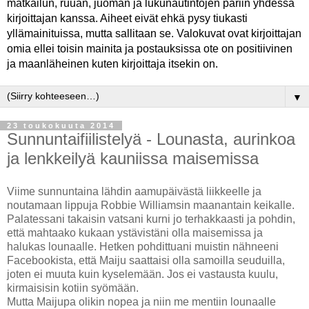
matkailun, ruuan, juoman ja lukunautintojen pariin yhdessä
kirjoittajan kanssa. Aiheet eivät ehkä pysy tiukasti
yllämainituissa, mutta sallitaan se. Valokuvat ovat kirjoittajan
omia ellei toisin mainita ja postauksissa ote on positiivinen
ja maanläheinen kuten kirjoittaja itsekin on.
▼
23 toukokuuta 2014
Sunnuntaifiilistelyä - Lounasta, aurinkoa
ja lenkkeilyä kauniissa maisemissa
Viime sunnuntaina lähdin aamupäivästä liikkeelle ja
noutamaan lippuja Robbie Williamsin maanantain keikalle.
Palatessani takaisin vatsani kurni jo terhakkaasti ja pohdin,
että mahtaako kukaan ystävistäni olla maisemissa ja
halukas lounaalle. Hetken pohdittuani muistin nähneeni
Facebookista, että Maiju saattaisi olla samoilla seuduilla,
joten ei muuta kuin kyselemään. Jos ei vastausta kuulu,
kirmaisisin kotiin syömään.
Mutta Maijupa olikin nopea ja niin me mentiin lounaalle