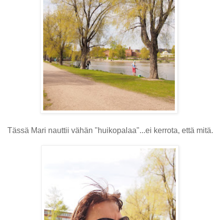
Tässä Mari nauttii vähän "huikopalaa"...ei kerrota, että mitä.