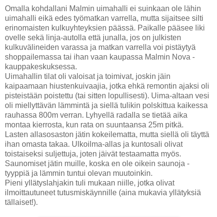
Omalla kohdallani Malmin uimahalli ei suinkaan ole lähin
uimahalli eikä edes työmatkan varrella, mutta sijaitsee silti
erinomaisten kulkuyhteyksien päässä. Paikalle pääsee liki
ovelle sekä linja-autolla että junalla, jos on julkisten
kulkuvälineiden varassa ja matkan varrella voi pistäytyä
shoppailemassa tai ihan vaan kaupassa Malmin Nova -
kauppakeskuksessa.
Uimahallin tilat oli valoisat ja toimivat, joskin jäin
kaipaamaan hiustenkuivaajia, jotka ehkä remontin ajaksi oli
pisteistään poistettu (tai sitten lopullisesti). Uima-altaan vesi
oli miellyttävän lämmintä ja siellä tulikin polskittua kaikessa
rauhassa 800m verran. Lyhyellä radalla se tietää aika
montaa kierrosta, kun rata on suuntaansa 25m pitkä.
Lasten allasosaston jätin kokeilematta, mutta siellä oli täyttä
ihan omasta takaa. Ulkoilma-allas ja kuntosali olivat
toistaiseksi suljettuja, joten jäivät testaamatta myös.
Saunomiset jätin muille, koska en ole oikein saunoja -
tyyppiä ja lämmin tuntui olevan muutoinkin.
Pieni yllätyslahjakin tuli mukaan niille, jotka olivat
ilmoittautuneet tutusmiskäynnille (aina mukavia yllätyksiä
tällaiset!).