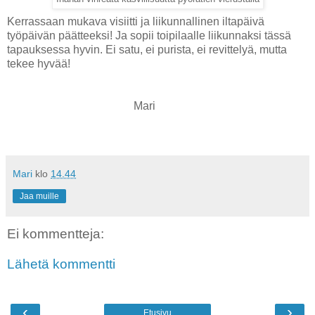
Kerrassaan mukava visiitti ja liikunnallinen iltapäivä
työpäivän päätteeksi! Ja sopii toipilaalle liikunnaksi tässä
tapauksessa hyvin. Ei satu, ei purista, ei revittelyä, mutta
tekee hyvää!
Mari
Mari
klo
14.44
Jaa muille
Ei kommentteja:
Lähetä kommentti
‹
›
Etusivu