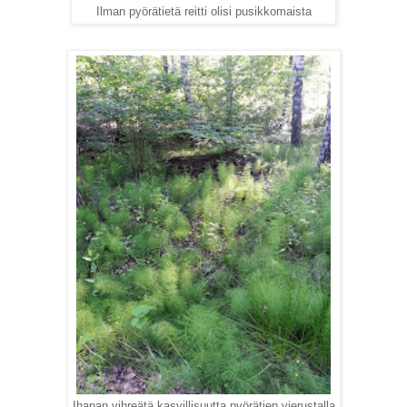
Ilman pyörätietä reitti olisi pusikkomaista
Ihanan vihreätä kasvillisuutta pyörätien vierustalla