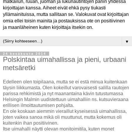
matkailun, ruuan, juoman ja lukunautintojen pariin yhdessä
kirjoittajan kanssa. Aiheet eivät ehkä pysy tiukasti
yllämainituissa, mutta sallitaan se. Valokuvat ovat kirjoittajan
omia ellei toisin mainita ja postauksissa ote on positiivinen
ja maanläheinen kuten kirjoittaja itsekin on.
▼
24 kesäkuuta 2014
Polskintaa uimahallissa ja pieni, urbaani
metsäretki
Edelleen olen toipilaana, mutta se ei estä minua kuitenkaan
täysin liikkumasta. Olen kokeillut varovaisesti salilla rautojen
parissa rehkimistä ja nyt maanantaina kävin tutustumassa
Helsingin Malmin uudistettuun uimahalliin ns. kutsuvieraana
erillisen ilmoittautumisen pohjalta.
En ole koskaan aiemmin vieraillut kyseisessä uimahallissa,
joten vaikea sanoa mikä oli muuttunut, mutta kokemus oli
kuitenkin ihan positiivinen.
Itse uimahalli näytti olevan monitoimitila, kuten monet