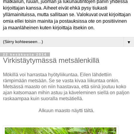
matkailun, ruuan, juoman ja lukunautintojen pariin yhdessä
kirjoittajan kanssa. Aiheet eivät ehkä pysy tiukasti
yllämainituissa, mutta sallitaan se. Valokuvat ovat kirjoittajan
omia ellei toisin mainita ja postauksissa ote on positiivinen
ja maanläheinen kuten kirjoittaja itsekin on.
▼
22 kesäkuuta 2014
Virkistäytymässä metsälenkillä
Mökillä voi harrastaa hyötyliikuntaa. Eilen lähdettiin
rämpimään metsään. Se se vasta kivaa liikuntaa onkin.
Metsässä maasto on niin haastavaa, että siinä joutuu koko
ajan katsomaan mihin astuu ja käveleminen siellä on paljon
raskaampaa kuin suoralla metsätiellä.
Alkuun maasto näytti tältä.