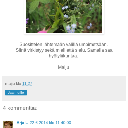
Suosittelen lähtemään välillä umpimetsään.
Siinä virkistyy sekä mieli että sielu. Samalla saa
hyötyliikuntaa.
Maiju
maiju
klo
11.27
Jaa muille
4 kommenttia:
Arja L
22.6.2014 klo 11.40.00