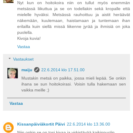
Nyt kun on hoitokoira niin on tullut myös enemmän
metsässä liikuttua ja se on todellakin sekä kropalle että
mielelle hyväksi. Metsässä rauhoittuu ja aistit heräävät
näkemään, kuulemaan, haistamaan ja tuntemaan ihan
erilailla kuin siellä missä liikenne jyrää ja ihmisiä on joka
puolella.
Kivoja kuvia!
Vastaa
Vastaukset
maiju
22.6.2014 klo 17.51.00
Mustakin metsä on paikka, jossa mieli lepää. Se onkin
ihana se sun hoitokoirasi. Voisin tulla hakemaan sen
vaikka meille ;)
Vastaa
Kissanpäiviäkortit Päivi
22.6.2014 klo 13.36.00
Niin onkin se on tosi kivaa ja virkistävää kaikinpuolin.