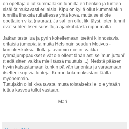
on opettaja ollut kummallakin tunnilla eri henkilö ja tuntien
sisällöt mukavasti erilaisia. Kipu on kyllä ollut kummallakin
tunnilla lihaksia rullaillessa yhtä kova, mutta se ei ole
opettajien vika (nauraa). Ja sali on ollut liki täysi, joten tunnit
ovat suhteellisen suosittuja ajankohdasta riippumatta.
Jatkan testailua ja pyrin kokeilemaan itseäni kiinnostavia
erilaisia jumppia ja muita Helsingin seudun Motivus -
kuntokeskuksia. Ilolla ja avoimin mielin, vaikka
ryhmäjumppaukset eivät ole olleet tähän asti se 'mun juttuni'
(tiedä sitten vaikka mieli tässä muuttuisi...). Netistä pääsen
hyvin katsastamaan kunkin päivän tarjontaa ja varaamaan
itselleni sopivia tunteja. Kerron kokemuksistani täällä
myöhemmin.
Tuttujakin olisi kiva tavata, mutta toistaiseksi ei ole yhtään
tuttua kasvoa tullut vastaan...
Mari