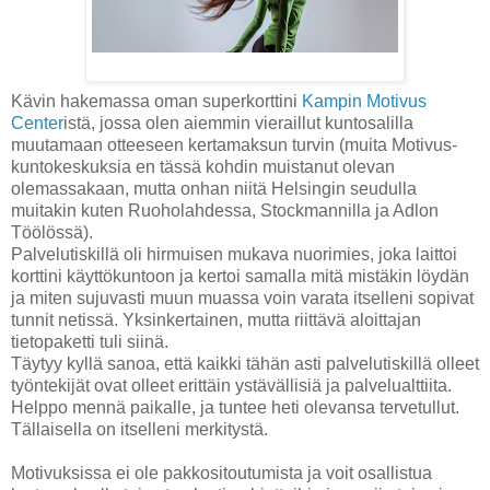
Kävin hakemassa oman superkorttini
Kampin Motivus
Center
istä, jossa olen aiemmin vieraillut kuntosalilla
muutamaan otteeseen kertamaksun turvin (muita Motivus-
kuntokeskuksia en tässä kohdin muistanut olevan
olemassakaan, mutta onhan niitä Helsingin seudulla
muitakin kuten Ruoholahdessa, Stockmannilla ja Adlon
Töölössä).
Palvelutiskillä oli hirmuisen mukava nuorimies, joka laittoi
korttini käyttökuntoon ja kertoi samalla mitä mistäkin löydän
ja miten sujuvasti muun muassa voin varata itselleni sopivat
tunnit netissä. Yksinkertainen, mutta riittävä aloittajan
tietopaketti tuli siinä.
Täytyy kyllä sanoa, että kaikki tähän asti palvelutiskillä olleet
työntekijät ovat olleet erittäin ystävällisiä ja palvelualttiita.
Helppo mennä paikalle, ja tuntee heti olevansa tervetullut.
Tällaisella on itselleni merkitystä.
Motivuksissa ei ole pakkositoutumista ja voit osallistua