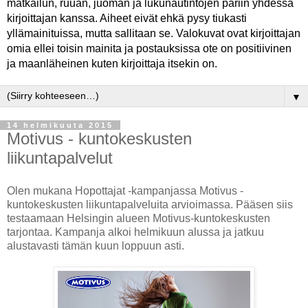
matkailun, ruuan, juoman ja lukunautintojen pariin yhdessä
kirjoittajan kanssa. Aiheet eivät ehkä pysy tiukasti
yllämainituissa, mutta sallitaan se. Valokuvat ovat kirjoittajan
omia ellei toisin mainita ja postauksissa ote on positiivinen
ja maanläheinen kuten kirjoittaja itsekin on.
▼
14 helmikuuta 2015
Motivus - kuntokeskusten
liikuntapalvelut
Olen mukana Hopottajat -kampanjassa Motivus -
kuntokeskusten liikuntapalveluita arvioimassa. Pääsen siis
testaamaan Helsingin alueen Motivus-kuntokeskusten
tarjontaa. Kampanja alkoi helmikuun alussa ja jatkuu
alustavasti tämän kuun loppuun asti.