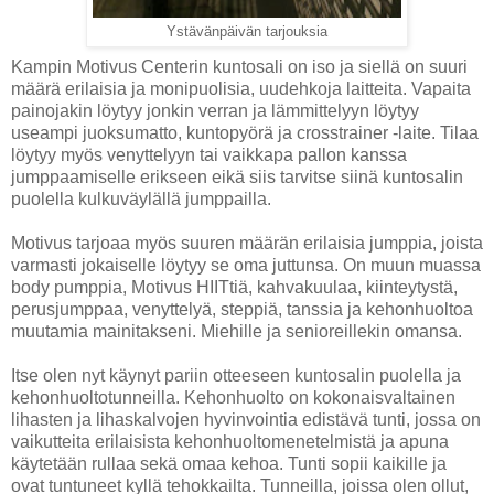
Ystävänpäivän tarjouksia
Kampin Motivus Centerin kuntosali on iso ja siellä on suuri
määrä erilaisia ja monipuolisia, uudehkoja laitteita. Vapaita
painojakin löytyy jonkin verran ja lämmittelyyn löytyy
useampi juoksumatto, kuntopyörä ja crosstrainer -laite. Tilaa
löytyy myös venyttelyyn tai vaikkapa pallon kanssa
jumppaamiselle erikseen eikä siis tarvitse siinä kuntosalin
puolella kulkuväylällä jumppailla.
Motivus tarjoaa myös suuren määrän erilaisia jumppia, joista
varmasti jokaiselle löytyy se oma juttunsa. On muun muassa
body pumppia, Motivus HIITtiä, kahvakuulaa, kiinteytystä,
perusjumppaa, venyttelyä, steppiä, tanssia ja kehonhuoltoa
muutamia mainitakseni. Miehille ja senioreillekin omansa.
Itse olen nyt käynyt pariin otteeseen kuntosalin puolella ja
kehonhuoltotunneilla. Kehonhuolto on kokonaisvaltainen
lihasten ja lihaskalvojen hyvinvointia edistävä tunti, jossa on
vaikutteita erilaisista kehonhuoltomenetelmistä ja apuna
käytetään rullaa sekä omaa kehoa. Tunti sopii kaikille ja
ovat tuntuneet kyllä tehokkailta. Tunneilla, joissa olen ollut,