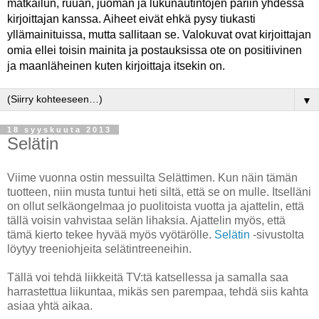
matkailun, ruuan, juoman ja lukunautintojen pariin yhdessä
kirjoittajan kanssa. Aiheet eivät ehkä pysy tiukasti
yllämainituissa, mutta sallitaan se. Valokuvat ovat kirjoittajan
omia ellei toisin mainita ja postauksissa ote on positiivinen
ja maanläheinen kuten kirjoittaja itsekin on.
▼
18 syyskuuta 2013
Selätin
Viime vuonna ostin messuilta Selättimen. Kun näin tämän
tuotteen, niin musta tuntui heti siltä, että se on mulle. Itselläni
on ollut selkäongelmaa jo puolitoista vuotta ja ajattelin, että
tällä voisin vahvistaa selän lihaksia. Ajattelin myös, että
tämä kierto tekee hyvää myös vyötärölle.
Selätin
-sivustolta
löytyy treeniohjeita selätintreeneihin.
Tällä voi tehdä liikkeitä TV:tä katsellessa ja samalla saa
harrastettua liikuntaa, mikäs sen parempaa, tehdä siis kahta
asiaa yhtä aikaa.