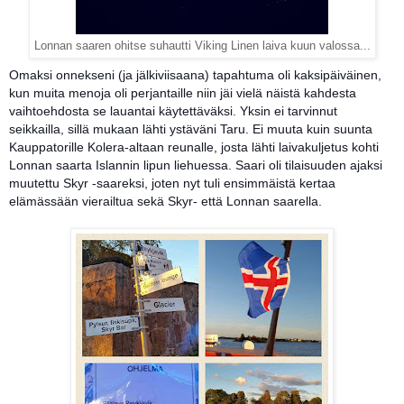
Lonnan saaren ohitse suhautti Viking Linen laiva kuun valossa...
Omaksi onnekseni (ja jälkiviisaana) tapahtuma oli kaksipäiväinen,
kun muita menoja oli perjantaille niin jäi vielä näistä kahdesta
vaihtoehdosta se lauantai käytettäväksi. Yksin ei tarvinnut
seikkailla, sillä mukaan lähti ystäväni Taru. Ei muuta kuin suunta
Kauppatorille Kolera-altaan reunalle, josta lähti laivakuljetus kohti
Lonnan saarta Islannin lipun liehuessa. Saari oli tilaisuuden ajaksi
muutettu Skyr -saareksi, joten nyt tuli ensimmäistä kertaa
elämässään vierailtua sekä Skyr- että Lonnan saarella.