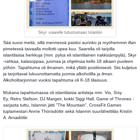
Skyr -saarelle tutustumaan Islantiin
Sää suosi meitä, sillä mennessä paistoi aurinko ja myöhemmin illan
pimetessä taivaalla mollotti upea kuu. Saarella oli tarjolla
islantilaisia herkkuja (mm. pylsa eli islantilainen nakkisämpylä), Skyr
-rahkaa, kalasoppaa, juomaa ja ohjelmaa kello 18 alkaen puoleen
yöhön. Tapahtuma oli ilmainen, mikä yllätti positiivisesti. Siis kuljetus
ja tarjottavat lukuunottamatta juomia alkoholilla ja ilman.
Alkoholitarjonnan vuoksi tapahtuma oli K-18 tilaisuus.
Mukana tapahtumassa oli islantilaisia artisteja mm.
Vio,
Sísy
Ey,
Retro Stefson, DJ Margeir, kokki Siggi Hall, Game of Thrones -
sarjasta tuttu, Islannin jätti "The Mountain", CrossFit Games
tuplamestari Anníe Thórisdóttir sekä Islannin suurlähettiläs Kristín
A. Arnadóttir.