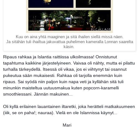
Kuu on aina yhtä maaginen ja sitä ihailen siellä missä näen.
Ja sitähän tuli ihailtua jakuvattua puhelimen kameralla Lonnan saarelta
käsin.
Ripaus rahkaa ja Islantia raittiissa ulkoilmassa! Onnistunut
tapahtuma kaikkine järjestelyineen. Vaivaa oli nähty, mutta ei pilattu
turhalla tärkeydellä. Itsessä oli vikaa, jos ei viihtynyt tai osannut
pukeutua sään mukaisesti. Rahkaa oli tarjolla enemmän kuin
ripaus. Sai syödä niin paljon kuin napa veti ja kyllähän sitä tuli
minunkin maisteltua uutuusmakua kuten popcorn-karamelli
smoothiessani. Jännän makuinen...
Oli kyllä erilainen lauantainen iltaretki, joka herätteli matkakuumeen
(iiik, se on paha!; nauraa). Vielä en ole Islannissa käynyt...
Mari