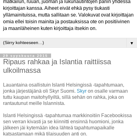
matkailun, ruuan, juoman ja lukunautintojen pariin yhdessä
kirjoittajan kanssa. Aiheet eivät ehkä pysy tiukasti
yllämainituissa, mutta sallitaan se. Valokuvat ovat kirjoittajan
omia ellei toisin mainita ja postauksissa ote on positiivinen
ja maanläheinen kuten kirjoittaja itsekin on.
▼
29 syyskuuta 2015
Ripaus rahkaa ja Islantia raittiissa
ulkoilmassa
Lauantaina osallistuin Islanti Helsingissä -tapahtumaan,
jonka järjestäjänä oli Skyr Suomi.
Skyr
on osalle varmaan
tuttu kaupan maitohyllyiltä, sillä sehän on rahka, joka on
rantautunut meille Islannista.
Islanti Helsingissä -tapahtumaa markkinoitiin Facebookissa
sen verran kivasti ja se kiinnitti ensinnä huomioni, jonka
jälkeen jäi kytemään idea lähteä tapahtumapaikalle
katsastamaan mikä tilaisuuden anti on.