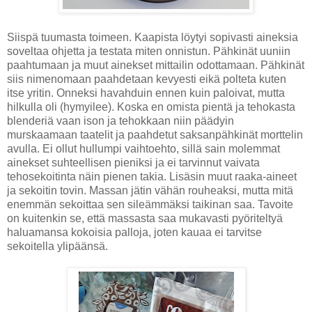
Siispä tuumasta toimeen. Kaapista löytyi sopivasti aineksia
soveltaa ohjetta ja testata miten onnistun. Pähkinät uuniin
paahtumaan ja muut ainekset mittailin odottamaan. Pähkinät
siis nimenomaan paahdetaan kevyesti eikä polteta kuten
itse yritin. Onneksi havahduin ennen kuin paloivat, mutta
hilkulla oli (hymyilee). Koska en omista pientä ja tehokasta
blenderiä vaan ison ja tehokkaan niin päädyin
murskaamaan taatelit ja paahdetut saksanpähkinät morttelin
avulla. Ei ollut hullumpi vaihtoehto, sillä sain molemmat
ainekset suhteellisen pieniksi ja ei tarvinnut vaivata
tehosekoitinta näin pienen takia. Lisäsin muut raaka-aineet
ja sekoitin tovin. Massan jätin vähän rouheaksi, mutta mitä
enemmän sekoittaa sen sileämmäksi taikinan saa. Tavoite
on kuitenkin se, että massasta saa mukavasti pyöriteltyä
haluamansa kokoisia palloja, joten kauaa ei tarvitse
sekoitella ylipäänsä.