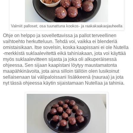
Valmiit palloset; osa tuunattuna kookos- ja raakakaakaojauheella
Ohje on helppo ja sovellettavissa ja pallot terveellinen
vaihtoehto herkutteluun. Tehdä voi, vaikka ei blenderiä
omistaisikaan. Itse sovelsin, koska kaapissani ei ole Nutella
-merkkistä suklaalevitettä eikä tahiniakaan, jota voi käyttää
myös suklaalevitteen sijasta ja joka oli alkuperäisessä
ohjeessa. Sen sijaan kaapistani löytyy maustamatonta
maapähkinävoita, jota aina silloin tällöin olen lusikoinut
sellaisenaan tai välipaloissani lisäkkeenä (nauraa) ja jota
nyt tässä ohjeessa käytin sijaistamaan Nutellaa ja tahinia.