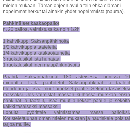
mielen mukaan. Tämän ohjeen avulla tein ehkä elämäni
nopeimmat herkut tai ainakin yhdet nopeimmista (nauraa).
Pähkinäiset kaakaopallot
n. 20 palloa, valmistusaika noin 1/2h
1 kahvikuppi Saksanpähkinöitä
1/2 kahvikuppia taateleita
1/4 kahvikuppia kaakaojauhetta
3 ruokalusikallista hunajaa
1 ruokalusikallinen maapähkinävoita
Paahda Saksanpähkinät 180 asteisessa uunissa 10
minuuttia. Laita paahdetut Saksanpähkinät ja taatelit
blenderiin ja lisää muut ainekset päälle. Sekoita tasaiseksi
massaksi. Jos valmistat massan kulhossa murskaa ensin
pähkinät ja taatelit, lisää muut ainekset päälle ja sekoita
kaikki tasaiseksi massaksi.
Lopulta pyörittele valmistamasi massa palloiksi.
Koristele/tuunaa oman mielen mukaan ja nautiskele pois tai
tarjoa muille.