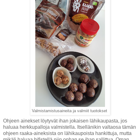
Valmistamistusaineita ja valmiit tuotokset
Ohjeen ainekset löytyvät ihan jokaisen lähikaupasta, jos
haluaa herkkupalloja valmistella. Itsellänikin valtaosa tämän
ohjeen raaka-aineksista on lähikaupoista hankittuja, mutta
mikäli haluaa hifistellä niin onhan se ihan sallittua. Oman