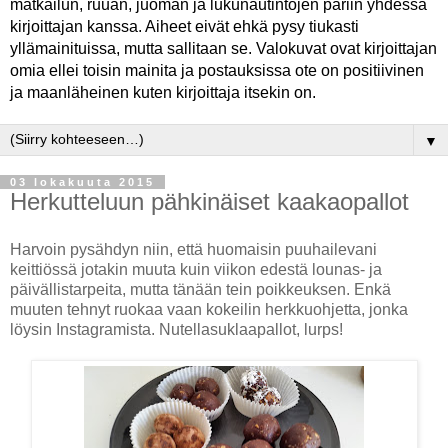
matkailun, ruuan, juoman ja lukunautintojen pariin yhdessä
kirjoittajan kanssa. Aiheet eivät ehkä pysy tiukasti
yllämainituissa, mutta sallitaan se. Valokuvat ovat kirjoittajan
omia ellei toisin mainita ja postauksissa ote on positiivinen
ja maanläheinen kuten kirjoittaja itsekin on.
▼
03 lokakuuta 2015
Herkutteluun pähkinäiset kaakaopallot
Harvoin pysähdyn niin, että huomaisin puuhailevani
keittiössä jotakin muuta kuin viikon edestä lounas- ja
päivällistarpeita, mutta tänään tein poikkeuksen. Enkä
muuten tehnyt ruokaa vaan kokeilin herkkuohjetta, jonka
löysin Instagramista. Nutellasuklaapallot, lurps!