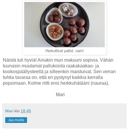
Herkulliset pallot, nam!
Näistä tuli hyviä! Ainakin mun makuuni sopivia. Vähän
tuunasin muutamat pallukoista raakakaakao- ja
kookospäällysteellä ja silleenkin maistuivat. Sen verran
tuhtia tavaraa on, että en pystynyt kaikkia kerralla
popsimaan. Kolme riitti ensi herkkuhätääni (nauraa).
Mari
Mari
klo
18.45
Jaa muille