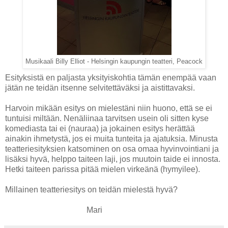
Musikaali Billy Elliot - Helsingin kaupungin teatteri, Peacock
Esityksistä en paljasta yksityiskohtia tämän enempää vaan
jätän ne teidän itsenne selvitettäväksi ja aistittavaksi.
Harvoin mikään esitys on mielestäni niin huono, että se ei
tuntuisi miltään. Nenäliinaa tarvitsen usein oli sitten kyse
komediasta tai ei (nauraa) ja jokainen esitys herättää
ainakin ihmetystä, jos ei muita tunteita ja ajatuksia. Minusta
teatteriesityksien katsominen on osa omaa hyvinvointiani ja
lisäksi hyvä, helppo taiteen laji, jos muutoin taide ei innosta.
Hetki taiteen parissa pitää mielen virkeänä (hymyilee).
Millainen teatteriesitys on teidän mielestä hyvä?
Mari