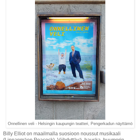
Onnellinen veli - Helsingin kaupungin teatteri, Pengerkadun näyttämö
Billy Elliot on maailmalla suosioon noussut musikaali
(Linnanmäen Peacock). Viihdyttävä, hauska, huumorin