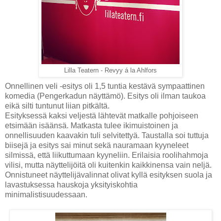
Lilla Teatern - Revyy á la Ahlfors
Onnellinen veli -esitys oli 1,5 tuntia kestävä sympaattinen
komedia (Pengerkadun näyttämö). Esitys oli ilman taukoa
eikä silti tuntunut liian pitkältä.
Esityksessä kaksi veljestä lähtevät matkalle pohjoiseen
etsimään isäänsä. Matkasta tulee ikimuistoinen ja
onnellisuuden kaavakin tuli selvitettyä. Taustalla soi tuttuja
biisejä ja esitys sai minut sekä nauramaan kyyneleet
silmissä, että liikuttumaan kyyneliin. Erilaisia roolihahmoja
vilisi, mutta näyttelijöitä oli kuitenkin kaikkinensa vain neljä.
Onnistuneet näyttelijävalinnat olivat kyllä esityksen suola ja
lavastuksessa hauskoja yksityiskohtia
minimalistisuudessaan.