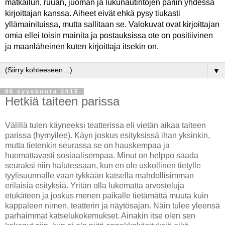
matkailun, ruuan, juoman ja lukunautintojen pariin yhdessä
kirjoittajan kanssa. Aiheet eivät ehkä pysy tiukasti
yllämainituissa, mutta sallitaan se. Valokuvat ovat kirjoittajan
omia ellei toisin mainita ja postauksissa ote on positiivinen
ja maanläheinen kuten kirjoittaja itsekin on.
▼
06 syyskuuta 2015
Hetkiä taiteen parissa
Välillä tulen käyneeksi teatterissa eli vietän aikaa taiteen
parissa (hymyilee). Käyn joskus esityksissä ihan yksinkin,
mutta tietenkin seurassa se on hauskempaa ja
huomattavasti sosiaalisempaa. Minut on helppo saada
seuraksi niin halutessaan, kun en ole uskollinen tietylle
tyylisuunnalle vaan tykkään katsella mahdollisimman
erilaisia esityksiä. Yritän olla lukematta arvosteluja
etukäteen ja joskus menen paikalle tietämättä muuta kuin
kappaleen nimen, teatterin ja näytösajan. Näin tulee yleensä
parhaimmat katselukokemukset. Ainakin itse olen sen