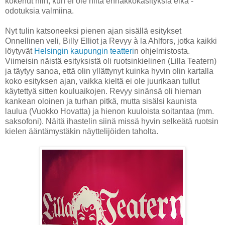
kokenut niin, kun ei ole niitä ennakkokäsityksiä eikä -
odotuksia valmiina.
Nyt tulin katsoneeksi pienen ajan sisällä esitykset
Onnellinen veli, Billy Elliot ja Revyy à la Ahlfors, jotka kaikki
löytyvät
Helsingin kaupungin teatteri
n ohjelmistosta.
Viimeisin näistä esityksistä oli ruotsinkielinen (Lilla Teatern)
ja täytyy sanoa, että olin yllättynyt kuinka hyvin olin kartalla
koko esityksen ajan, vaikka kieltä ei ole juurikaan tullut
käytettyä sitten kouluaikojen. Revyy sinänsä oli hieman
kankean oloinen ja turhan pitkä, mutta sisälsi kaunista
laulua (Vuokko Hovatta) ja hienon kuuloista soitantaa (mm.
saksofoni). Näitä ihastelin siinä missä hyvin selkeätä ruotsin
kielen ääntämystäkin näyttelijöiden taholta.