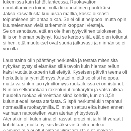
lukemissa kuin lähtötilanteessa. Ruokavalion
noudattaminen toimi, mutta liikunnallinen puoli kärsi.
Jakso kasvatti sitä kuuluisaa malttia, koska oikeasti
toipumiseen piti antaa aikaa. Se ei ollut helppoa, mutta opin
kuuntelemaan vielä tarkemmin kroppani viestejä.
Se on sanottava, että en ole ihan tyytyväinen tulokseen ja
fiilis on hieman pettynyt. Kai se kertoo siitä, että olen tottunut
siihen, että muutokset ovat suuria jatkuvasti ja niinhän se ei
voi olla.
Lauantaina olin päättänyt herkutella ja testata miten sitä
nykyään pystyisi elämään sillä tavoin kuin hieman reilun
kaksi vuotta takaperin tuli elettyä. Kyseisen päivän teema oli
herkuttelu ja rytmittömyys. Ajattelin, että se olisi helppoa,
mutta varsinkin tuo rytmittömyys ruokailuissa ei onnistunut.
Niin on selkärankaan rakentunut ruokarytmi ja vatsa alkaa
huudella ruokaa viimeistään siinä kohdin, kun on 3,5h
kulunut edellisestä ateriasta. Siispä herkuttelukin tapahtui
normaalilla ruokarytmillä. Ei miten sattuu eikä kuten ennen
vanhaan napostellen vaan aterian yhteydessä.
Ateriatkin oli kuten aina eli rasvat, proteiinit ja hiilihydraatit
kohdillaan, mutta nyt siis lisäksi vielä joku herkku.
Aamupalalla ei ollut mitään ylimääräistä eikä makeaa,