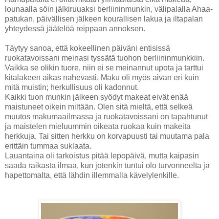
lounaalla söin jälkiruuaksi berliininmunkin, välipalalla Ahaa-
patukan, päivällisen jälkeen kourallisen lakua ja iltapalan
yhteydessä jäätelöä reippaan annoksen.
Täytyy sanoa, että kokeellinen päiväni entisissä
ruokatavoissani meinasi tyssätä tuohon berliininmunkkiin.
Vaikka se olikin tuore, niin ei se meinannut upota ja tarttui
kitalakeen aikas nahevasti. Maku oli myös aivan eri kuin
mitä muistin; herkullisuus oli kadonnut.
Kaikki tuon munkin jälkeen syödyt makeat eivät enää
maistuneet oikein miltään. Olen sitä mieltä, että selkeä
muutos makumaailmassa ja ruokatavoissani on tapahtunut
ja maistelen mieluummin oikeata ruokaa kuin makeita
herkkuja. Tai sitten herkku on korvapuusti tai muutama pala
erittäin tummaa suklaata.
Lauantaina oli tarkoistus pitää lepopäivä, mutta kaipasin
saada raikasta ilmaa, kun jotenkin tuntui olo turvonneelta ja
hapettomalta, että lähdin illemmalla kävelylenkille.