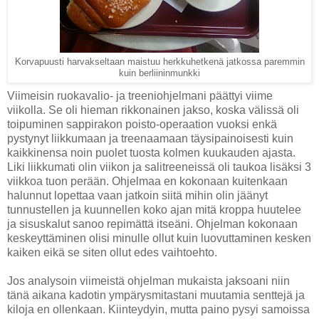
Korvapuusti harvakseltaan maistuu herkkuhetkenä jatkossa paremmin
kuin berliininmunkki
Viimeisin ruokavalio- ja treeniohjelmani päättyi viime
viikolla. Se oli hieman rikkonainen jakso, koska välissä oli
toipuminen sappirakon poisto-operaation vuoksi enkä
pystynyt liikkumaan ja treenaamaan täysipainoisesti kuin
kaikkinensa noin puolet tuosta kolmen kuukauden ajasta.
Liki liikkumati olin viikon ja salitreeneissä oli taukoa lisäksi 3
viikkoa tuon perään. Ohjelmaa en kokonaan kuitenkaan
halunnut lopettaa vaan jatkoin siitä mihin olin jäänyt
t
unnustellen ja kuunnellen koko ajan mitä kroppa huutelee
ja sisuskalut sanoo repimättä itseäni. Ohjelman kokonaan
keskeyttäminen olisi minulle ollut kuin luovuttaminen kesken
kaiken eikä se siten ollut edes vaihtoehto.
Jos analysoin viimeistä ohjelman mukaista jaksoani niin
tänä aikana kadotin ympärysmitastani muutamia senttejä ja
kiloja en ollenkaan. Kiinteydyin, mutta paino pysyi samoissa