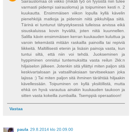
Sairauslomaa oli viikko (mikäli työ on fyysistä niin tulee
varmasti pidempi sairausloma) ja toipuminen kesti n. 2
kuukautta. Ensimmäisen viikon lopulla kyllä kävelin
pienehköjä matkoja ja pidensin niitä pikkuhiljaa siitä.
Tärinä ei tuntunut tähystyksessä tulleissa arvissa eikä
sisuskaluissa kovin hyvältä, joten niitä kuunnellen.
Salilla kävin ensimmäisen kerran kuukauden kuluttua ja
varoin tekemästä mitään raskailla painoilla tai repiviä
liikkeitä. Maltillisesti etenin ja lisäsin painoja vasta, kun
tuntui siltä, että niin voi tehdä. Juokseminen ja
hyppiminen onnistui tuntemuksitta vasta reilun 2kk:n
hiljaiselon jälkeen. Jotenkin sitä yllättyi miten paljon sitä
keskivartaloaan ja vatsalihaksiaan tarvitseekaan joka
lajissa :) Tai miten paljon sitä ihminen tärähtää hiljaakin
kävellessään. Toipuminen on kyllä yksilöllistä, mutta
ehkä on hyvä varautua ainakin kuukauden taukoon ja
sitten vasta kokeilla zumbailla. Tsemppiä operaatioon!
Vastaa
paula
29.8.2014 klo 20.09.00