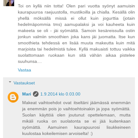
Toi on kyllä niin totta! Olen pari vuotta syönyt aamuisin
kaurapuuroa raejuustolla, mustikoilla ja chialla. Kesällä olin
yhellä möksällä missä ei ollut kuin jogurttia (jotain
hedelmäpommia tms) aamupalaksi ja voi kauheeta kuin
makeeta se oli - jäi syömättä. Samoin kesäreissulla ostin
jonkun valmiin smoothien joka kans jäi juomatta. Itse kun
smoothieta tehdessä en lisää muuta makeutta kuin mitä
marjoista tai hedelmistä tulee. Kyllä makuaisti tottuu vaikka
suolattomaan ruokaan kun sitä vähän aikaa pistelee
suuhunsa....
Vastaa
Vastaukset
Mari
1.9.2014 klo 0.03.00
Makeat vaihtoehdot ovat itseltäni jäämässä enemmän
ja enemmän pois jo vaihtoehtoinakin ja jopa syömättä.
Suolan käyttöä olen joutunut opettelemaan, mutta
mikäli ruoka on suolatonta se ei jää kuitenkaan
syömättä. Aamuinen kaurapuurosi lisukkeineen
kuulostaa kokeilemisen arvoiselta! :)