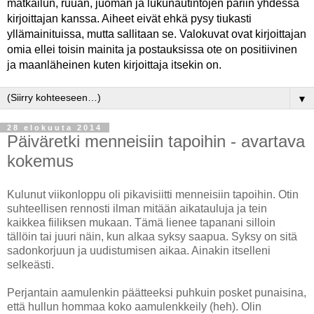
matkailun, ruuan, juoman ja lukunautintojen pariin yhdessä
kirjoittajan kanssa. Aiheet eivät ehkä pysy tiukasti
yllämainituissa, mutta sallitaan se. Valokuvat ovat kirjoittajan
omia ellei toisin mainita ja postauksissa ote on positiivinen
ja maanläheinen kuten kirjoittaja itsekin on.
▼
28 elokuuta 2014
Päiväretki menneisiin tapoihin - avartava
kokemus
Kulunut viikonloppu oli pikavisiitti menneisiin tapoihin. Otin
suhteellisen rennosti ilman mitään aikatauluja ja tein
kaikkea fiiliksen mukaan. Tämä lienee tapanani silloin
tällöin tai juuri näin, kun alkaa syksy saapua. Syksy on sitä
sadonkorjuun ja uudistumisen aikaa. Ainakin itselleni
selkeästi.
Perjantain aamulenkin päätteeksi puhkuin posket punaisina,
että hullun hommaa koko aamulenkkeily (heh). Olin