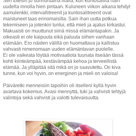
Sen totesin jo sunnuntaina illalla, kun kuntosalilla hain
uudella innolla hien pintaan. Kuluneen viikon aikana tehdyt
aamulenkki, intervallitreenit ja kuntosalitreenit ovat
maistuneet taas erinomaisilta. Sain ihan uutta potkua
tekemiseen ja jotenkin tuntui, että mieli ja ajatus kirkastui.
Makuaisti on muuttunut siinä missä elämäntapakin. Ja
oikeasti ei ole kaipuuta eikä paluuta siihen vanhaan
elämään. Ero näiden välillä on huomattava ja kallistuu
vahvasti nimenomaan uuden elämäntavan puolelle.
Ei ole vaikeata löytää motivaatiota tuunata itseään tässä
kohti kiinteämpää, kestävämpää kehoa ja terveellistä
elämää. Ja ylläpitää sitä mikä on jo saavutettu. On kiva
tunne, kun voi hyvin, on energinen ja mieli on valoisa!
Päiväretki menneisiin tapoihin oli itselleni kyllä hyvin
avartava kokemus. Avasi mennyttä, tuki ja vahvisti tehtyjä
valintoja sekä vahvisti ja valotti tulevaisuutta.