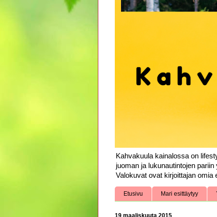
Kahvakuula kainalossa on lifesty
juoman ja lukunautintojen pariin 
Valokuvat ovat kirjoittajan omia e
Etusivu
Mari esittäytyy
19 maaliskuuta 2015