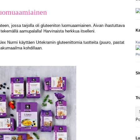
 luomuaamiainen
teen, jossa tarjolla oli gluteeniton luomuaamiainen. Aivan ihastuttava
Ka
tekemällä aamupalalla! Harvinaista herkkua itselleni.
Alex Nurmi käyttäen Urtekramin gluteenittomia tuotteita (puuro, pastat
Ka
 makumaailma kohdillaan.
Pr
Si
Tr
P
Lu