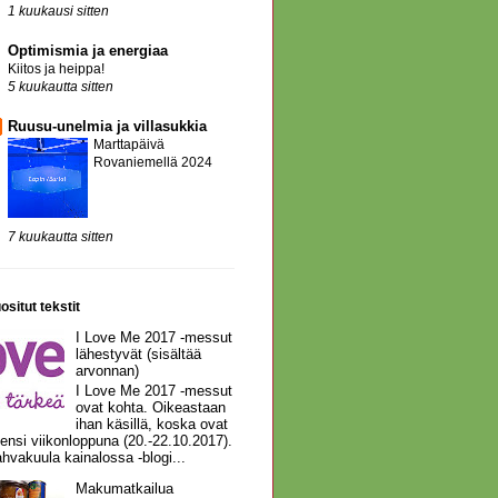
1 kuukausi sitten
Optimismia ja energiaa
Kiitos ja heippa!
5 kuukautta sitten
Ruusu-unelmia ja villasukkia
Marttapäivä
Rovaniemellä 2024
7 kuukautta sitten
ositut tekstit
I Love Me 2017 -messut
lähestyvät (sisältää
arvonnan)
I Love Me 2017 -messut
ovat kohta. Oikeastaan
ihan käsillä, koska ovat
 ensi viikonloppuna (20.-22.10.2017).
hvakuula kainalossa -blogi...
Makumatkailua