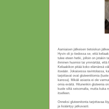
Aamiaisen jälkeisen tietoiskun jälk
Hyvin oli jo tiedossa se, että kelia
tulee eteen hetki, jolloin on jotakin 
ihminen huomioi tai ymmärtää, että 
Keliaakikon pitää koko elämänsä vält
itseään. Jokaisessa ravintolassa, k
tarjottavat ovat gluteenittomia (tuot
kanssa). Mikäli asiasta ei ole varmuu
omia eväitä. Hitunenkin gluteenia on 
kuole siltä seisomalta, mutta kuka 
itselleen.
Onneksi gluteenitonta tarjottavaa löy
ja lisääntyy jatkuvasti.