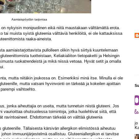
Aamiaispöydän tarjontaa
a on nykyisin monipuolinen eikä niitä maustakaan välttämättä erota.
 tai muista syistä gluteenia välttäviä henkilöitä, ei ole kattauksissa
teenittomista raaka-aineista.
 aamiaistarjottavista pullolleen olikin hyvä siirtyä kuuntelemaan
gluteenittomista tuotteistaan, Keliakialiiton tietopaketti ja Helsingin
utkimusta ruokatrendeistä ja mikä niissä vetoaa. Hyvät setit ja omalla
ui.
ta, mutta niitäkin joukossa on. Esimerkiksi minä itse. Minulla ei ole
luteenille, mutta vatsani hyvinvointi on tärkeää ja kokeilen ajoittain
Su
 parempi vaihtoehto.
s, jonka aiheuttajia on useita, mutta tunnetuin niistä gluteeni. Jos
i vaurioittaa ohutsuolessa toimintoja, jotka huolehtivat siitä, että
t ravintoaineet. Ehdottoman tärkeää on välttää gluteenia
jo
Ka
 gluteenille. Tällaisesta kärsivän allergikon elimistössä aiheutuu
, johon immuunijärjestelmä osallistuu. Gluteeniallergikon ei tarvitse