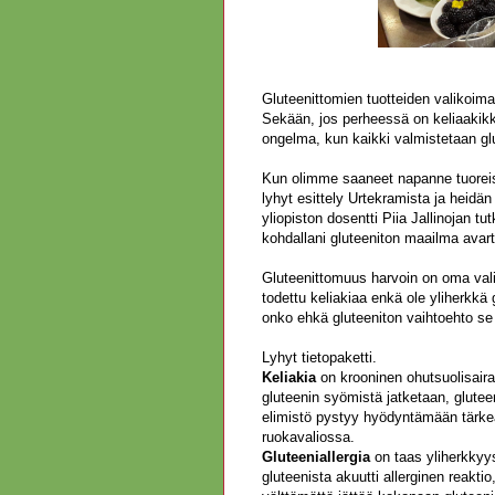
Gluteenittomien tuotteiden valikoim
Sekään, jos perheessä on keliaakikko
ongelma, kun kaikki valmistetaan glu
Kun olimme saaneet napanne tuoreista
lyhyt esittely Urtekramista ja heidän 
yliopiston dosentti Piia Jallinojan t
kohdallani gluteeniton maailma avart
Gluteenittomuus harvoin on oma valin
todettu keliakiaa enkä ole yliherkkä g
onko ehkä gluteeniton vaihtoehto se
Lyhyt tietopaketti.
Keliakia
on krooninen ohutsuolisairau
gluteenin syömistä jatketaan, gluteen
elimistö pystyy hyödyntämään tärkeä
ruokavaliossa.
Gluteeniallergia
on taas yliherkkyys
gluteenista akuutti allerginen reaktio