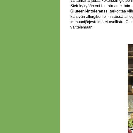
välttämättä jättää kokonaan gluteeni
Sietokykyään voi testata asteittain.
Gluteeni-intoleranssi
tarkoittaa yli
kärsivän allergikon elimistössä aiheu
immuunijärjestelmä ei osallistu. Glu
välttelemään.