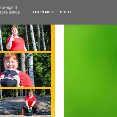
user-agent
erate usage
LEARN MORE
GOT IT