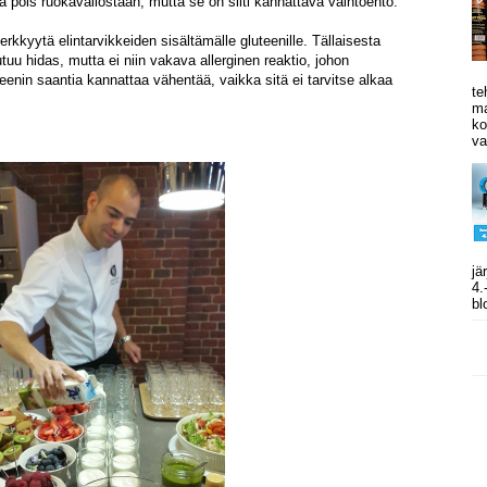
a pois ruokavaliostaan, mutta se on silti kannattava vaihtoehto.
herkkyytä elintarvikkeiden sisältämälle gluteenille. Tällaisesta
tuu hidas, mutta ei niin vakava allerginen reaktio, johon
teenin saantia kannattaa vähentää, vaikka sitä ei tarvitse alkaa
te
ma
ko
va
jä
4.
bl