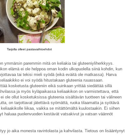
Tarjolla olleet pastavaihtoehdot
een ymmärsin paremmin mitä on keliakia tai gluteeniyliherkkyys.
akikon elämä ei ole helppoa oman kodin ulkopuolella siinä kohdin, kun
tarjottavaa tai tekisi mieli syödä (eikä eväitä ole matkassa). Harva
keliaakikko ei voi syödä hitustakaan gluteenia ruuassaan.
tää kosketusta gluteeniin eikä suinkaan yrittää siedättää sillä
ahvilassa ja myös kyläpaikassa keliaakikon on varmistettava, että
e ei ole ollut kosketuksissa gluteenia sisältävän tuotteen tai välineen
tta, on tarjottavat jätettävä syömättä, ruoka tilaamatta ja syötävä
keliaakikolle liikaa, vaikka se mitättömältä kuulostaakin. Ei siihen
nyt haluaa puolenvuoden kestävät vatsakivut ja vatsan väännöt
tyy jo aika monesta ravintolasta ja kahvilasta. Tietous on lisääntynyt