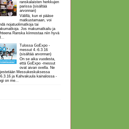
ranskalaisten herkkujen
parissa (sisältää
arvonnan)
Välillä, kun ei pääse
matkustamaan, voi
hdä nojatuolimatkoja tai
kumatkoja. Jos makumatkailu ja
hteena Ranska kiinnostaa niin hyvä
l...
Tulossa GoExpo -
messut 4.-6.3.16
(sisältää arvonnan)
On se aika vuodesta,
että GoExpo -messut
ovat aivan ovella. Ne
rjestetään Messukeskuksessa
-6.3.16 ja Kahvakuula kainalossa -
ogi on me...