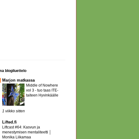
a blogiluettelo
Marjon matkassa
Middle of Nowhere
vol 3 - tuo taas ITE-
taiteen Hyvinkäälle
1 viikko sitten
Lifted.fi
Liftcast #64: Kasvun ja
menestymisen mentaliteetti │
Monika Liikamaa