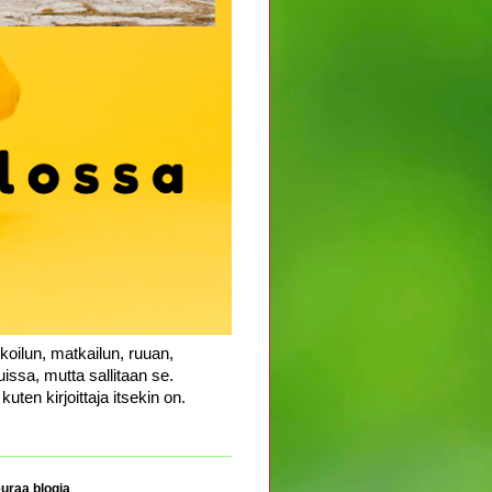
koilun, matkailun, ruuan,
uissa, mutta sallitaan se.
uten kirjoittaja itsekin on.
uraa blogia