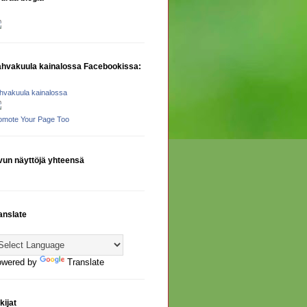
hvakuula kainalossa Facebookissa:
hvakuula kainalossa
omote Your Page Too
vun näyttöjä yhteensä
anslate
owered by
Translate
kijat