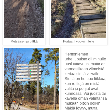
Portaat hyppyrimäelle
Metsäisempi pätkä
Herttoniemen
urheilupuisto oli minulle
uusi tuttavuus, mutta en
varmastikaan viimeistä
kertaa siellä vieraile.
Siellä on helppo liikkua,
kun reittejä on mistä
valita ja pohjat ovat
kunnossa. Voi juosta tai
kävellä oman valintansa
mukaan pitkin poikin.
Mäkiä löytyy, mutta