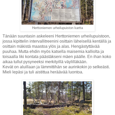
Herttoniemen urheilupuiston kartta
Tänään suuntasin askeleeni Herttoniemen urheilupuistoon,
jossa kipittelin intervallitreenini osittain läheisellä kentällä ja
osittain mäkistä maastoa ylös ja alas. Hengästyttävää
puuhaa. Mutta ehdin myös katsella maisemia kalliolta ja
toisaalla liki kontata päästäkseni mäen päälle. En ihan koko
aikaa tullut pysyneeksi merkityillä väylilläkään.
Kevät on aluillaan ja lämmittihän se aurinkokin jo selkeästi.
Mieli lepäsi ja tuli aistittua heräävää luontoa.