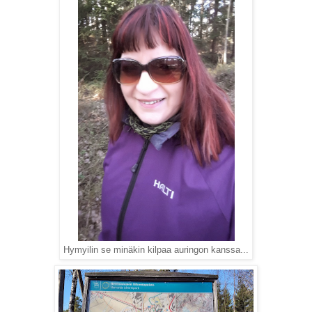
Hymyilin se minäkin kilpaa auringon kanssa...