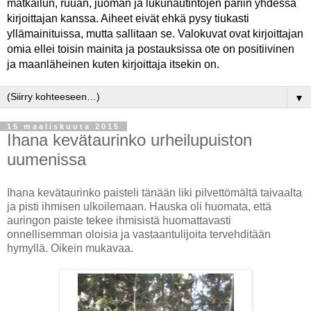
matkailun, ruuan, juoman ja lukunautintojen pariin yhdessä
kirjoittajan kanssa. Aiheet eivät ehkä pysy tiukasti
yllämainituissa, mutta sallitaan se. Valokuvat ovat kirjoittajan
omia ellei toisin mainita ja postauksissa ote on positiivinen
ja maanläheinen kuten kirjoittaja itsekin on.
▼
15 maaliskuuta 2015
Ihana kevätaurinko urheilupuiston
uumenissa
Ihana kevätaurinko paisteli tänään liki pilvettömältä taivaalta
ja pisti ihmisen ulkoilemaan. Hauska oli huomata, että
auringon paiste tekee ihmisistä huomattavasti
onnellisemman oloisia ja vastaantulijoita tervehditään
hymyllä. Oikein mukavaa.