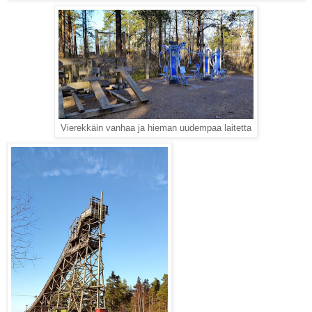
Vierekkäin vanhaa ja hieman uudempaa laitetta