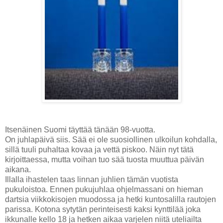
Itsenäinen Suomi täyttää tänään 98-vuotta.
On juhlapäivä siis. Sää ei ole suosiollinen ulkoilun kohdalla,
sillä tuuli puhaltaa kovaa ja vettä piskoo. Näin nyt tätä
kirjoittaessa, mutta voihan tuo sää tuosta muuttua päivän
aikana.
Illalla ihastelen taas linnan juhlien tämän vuotista
pukuloistoa.
Ennen pukujuhlaa ohjelmassani on hieman
dartsia viikkokisojen muodossa ja hetki kuntosalilla rautojen
parissa. Kotona sytytän perinteisesti kaksi kynttilää joka
ikkunalle kello 18 ja hetken aikaa varjelen niitä uteliailta