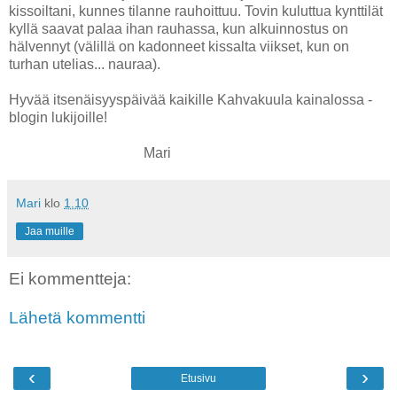
kissoiltani, kunnes tilanne rauhoittuu. Tovin kuluttua kynttilät
kyllä saavat palaa ihan rauhassa, kun alkuinnostus on
hälvennyt (välillä on kadonneet kissalta viikset, kun on
turhan utelias... nauraa).
Hyvää itsenäisyyspäivää kaikille Kahvakuula kainalossa -
blogin lukijoille!
Mari
Mari
klo
1.10
Jaa muille
Ei kommentteja:
Lähetä kommentti
‹
›
Etusivu