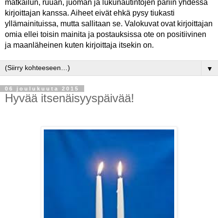
matkailun, ruuan, juoman ja lukunautintojen pariin yhdessä
kirjoittajan kanssa. Aiheet eivät ehkä pysy tiukasti
yllämainituissa, mutta sallitaan se. Valokuvat ovat kirjoittajan
omia ellei toisin mainita ja postauksissa ote on positiivinen
ja maanläheinen kuten kirjoittaja itsekin on.
▼
06 joulukuuta 2015
Hyvää itsenäisyyspäivää!