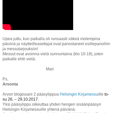
Upea juttu, kun paikalla oli runsaasti väkeä molempina
päivinä ja näytteilleasettajat ovat panostaneet esillepanoihin
ja messutarjouksiin!
Messut ovat avoinna vielä sunnuntaina (klo 10-18), joten
paikalle ehtii vielä.
Mari
Ps.
Arvonta
Arvon blogissani 2 pääsylippua
Helsingin Kirjamessu
ille
to-
su 26. – 29.10.2017
.
Yksi pääsylippu oikeuttaa yhden hengen sisäänpääsyn
Helsingin Kirjamessuille yhtenä päivänä.