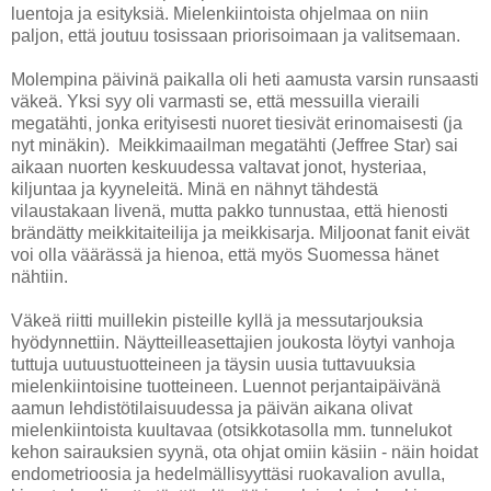
luentoja ja esityksiä. Mielenkiintoista ohjelmaa on niin
paljon, että joutuu tosissaan priorisoimaan ja valitsemaan.
Molempina päivinä paikalla oli heti aamusta varsin runsaasti
väkeä. Yksi syy oli varmasti se, että messuilla vieraili
megatähti, jonka erityisesti nuoret tiesivät erinomaisesti (ja
nyt minäkin). Meikkimaailman megatähti (Jeffree Star) sai
aikaan nuorten keskuudessa valtavat jonot, hysteriaa,
kiljuntaa ja kyyneleitä. Minä en nähnyt tähdestä
vilaustakaan livenä, mutta pakko tunnustaa, että hienosti
brändätty meikkitaiteilija ja meikkisarja. Miljoonat fanit eivät
voi olla väärässä ja hienoa, että myös Suomessa hänet
nähtiin.
Väkeä riitti muillekin pisteille kyllä ja messutarjouksia
hyödynnettiin. Näytteilleasettajien joukosta löytyi vanhoja
tuttuja uutuustuotteineen ja täysin uusia tuttavuuksia
mielenkiintoisine tuotteineen. Luennot perjantaipäivänä
aamun lehdistötilaisuudessa ja päivän aikana olivat
mielenkiintoista kuultavaa (otsikkotasolla mm. tunnelukot
kehon sairauksien syynä, ota ohjat omiin käsiin - näin hoidat
endometrioosia ja hedelmällisyyttäsi ruokavalion avulla,