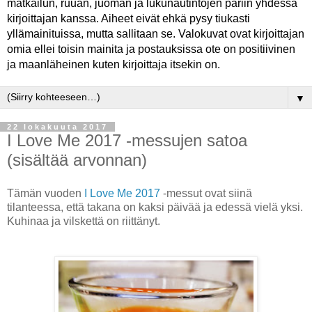
matkailun, ruuan, juoman ja lukunautintojen pariin yhdessä
kirjoittajan kanssa. Aiheet eivät ehkä pysy tiukasti
yllämainituissa, mutta sallitaan se. Valokuvat ovat kirjoittajan
omia ellei toisin mainita ja postauksissa ote on positiivinen
ja maanläheinen kuten kirjoittaja itsekin on.
▼
22 lokakuuta 2017
I Love Me 2017 -messujen satoa
(sisältää arvonnan)
Tämän vuoden
I Love Me 2017
-messut ovat siinä
tilanteessa, että takana on kaksi päivää ja edessä vielä yksi.
Kuhinaa ja vilskettä on riittänyt.