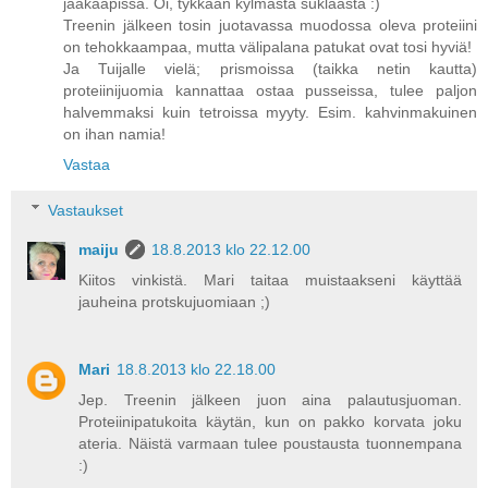
jääkaapissa. Oi, tykkään kylmästä suklaasta :)
Treenin jälkeen tosin juotavassa muodossa oleva proteiini
on tehokkaampaa, mutta välipalana patukat ovat tosi hyviä!
Ja Tuijalle vielä; prismoissa (taikka netin kautta)
proteiinijuomia kannattaa ostaa pusseissa, tulee paljon
halvemmaksi kuin tetroissa myyty. Esim. kahvinmakuinen
on ihan namia!
Vastaa
Vastaukset
maiju
18.8.2013 klo 22.12.00
Kiitos vinkistä. Mari taitaa muistaakseni käyttää
jauheina protskujuomiaan ;)
Mari
18.8.2013 klo 22.18.00
Jep. Treenin jälkeen juon aina palautusjuoman.
Proteiinipatukoita käytän, kun on pakko korvata joku
ateria. Näistä varmaan tulee poustausta tuonnempana
:)