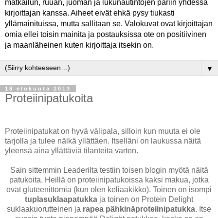
matkailun, ruuan, juoman ja lukunautintojen pariin yhdessä
kirjoittajan kanssa. Aiheet eivät ehkä pysy tiukasti
yllämainituissa, mutta sallitaan se. Valokuvat ovat kirjoittajan
omia ellei toisin mainita ja postauksissa ote on positiivinen
ja maanläheinen kuten kirjoittaja itsekin on.
▼
18 elokuuta 2013
Proteiinipatukoita
Proteiinipatukat on hyvä välipala, silloin kun muuta ei ole
tarjolla ja tulee nälkä yllättäen. Itselläni on laukussa näitä
yleensä aina yllättäviä tilanteita varten.
Sain sittemmin Leaderilta testiin toisen blogin myötä näitä
patukoita. Heillä on proteiinipatukoissa kaksi makua, jotka
ovat gluteenittomia (kun olen keliaakikko). Toinen on isompi
tuplasuklaapatukka
ja toinen on Protein Delight
suklaakuorutteinen ja
rapea pähkinäproteiinipatukka
. Itse