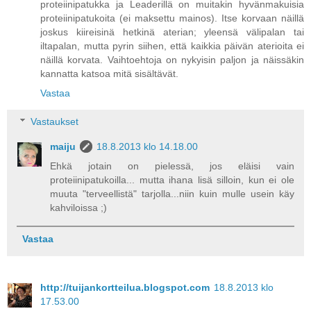
proteiinipatukka ja Leaderillä on muitakin hyvänmakuisia
proteiinipatukoita (ei maksettu mainos). Itse korvaan näillä
joskus kiireisinä hetkinä aterian; yleensä välipalan tai
iltapalan, mutta pyrin siihen, että kaikkia päivän aterioita ei
näillä korvata. Vaihtoehtoja on nykyisin paljon ja näissäkin
kannatta katsoa mitä sisältävät.
Vastaa
Vastaukset
maiju
18.8.2013 klo 14.18.00
Ehkä jotain on pielessä, jos eläisi vain
proteiinipatukoilla... mutta ihana lisä silloin, kun ei ole
muuta "terveellistä" tarjolla...niin kuin mulle usein käy
kahviloissa ;)
Vastaa
http://tuijankortteilua.blogspot.com
18.8.2013 klo
17.53.00