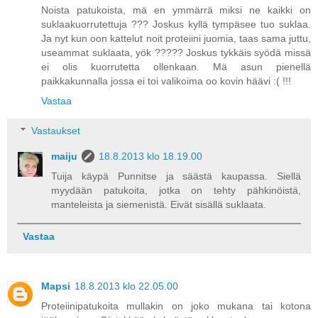
Noista patukoista, mä en ymmärrä miksi ne kaikki on
suklaakuorrutettuja ??? Joskus kyllä tympäsee tuo suklaa.
Ja nyt kun oon kattelut noit proteiini juomia, taas sama juttu,
useammat suklaata, yök ????? Joskus tykkäis syödä missä
ei olis kuorrutetta ollenkaan. Mä asun pienellä
paikkakunnalla jossa ei toi valikoima oo kovin häävi :( !!!
Vastaa
Vastaukset
maiju
18.8.2013 klo 18.19.00
Tuija käypä Punnitse ja säästä kaupassa. Siellä
myydään patukoita, jotka on tehty pähkinöistä,
manteleista ja siemenistä. Eivät sisällä suklaata.
Vastaa
Mapsi
18.8.2013 klo 22.05.00
Proteiinipatukoita mullakin on joko mukana tai kotona