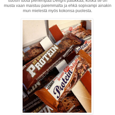
suosin tuota pienempää Delight patukkaa, koska se on
musta vaan maistuu paremmalta ja ehkä sopivampi ainakin
mun mielestä myös kokonsa puolesta.