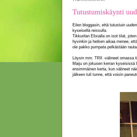
Tutustumiskäynti uude
Eilen bloggasin, että tutustuin uuden
kyseisellä reissulla.
Tikkurilan Elixialla on isot tilat, jo
hyvinkin ja hetken aikaa menee, että p
ole pakko pumpata pelkästään rautaa t
Löysin mm. TRX -välineet omassa ti
Maiju on jokusen kerran kyseisissä la
ensimmäinen kerta, kun välineet näin
jälkeen tuli tunne, että voisin pane