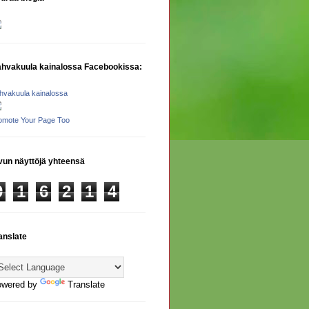
hvakuula kainalossa Facebookissa:
hvakuula kainalossa
omote Your Page Too
vun näyttöjä yhteensä
9
1
6
2
1
4
anslate
owered by
Translate