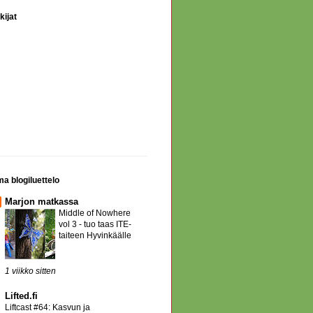
kijat
a blogiluettelo
Marjon matkassa
Middle of Nowhere
vol 3 - tuo taas ITE-
taiteen Hyvinkäälle
1 viikko sitten
Lifted.fi
Liftcast #64: Kasvun ja