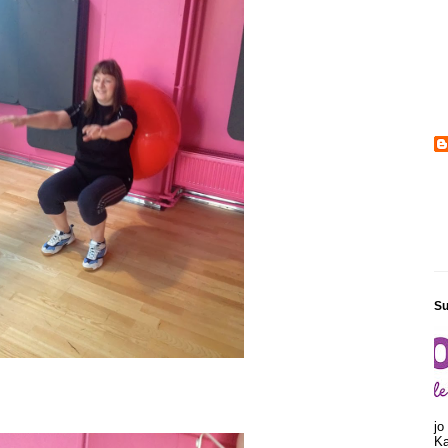
Su
jo
Ka