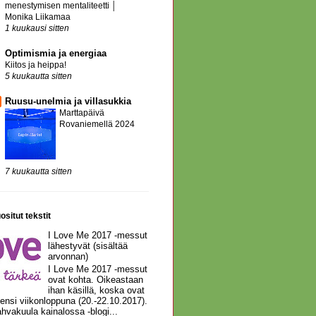
menestymisen mentaliteetti │
Monika Liikamaa
1 kuukausi sitten
Optimismia ja energiaa
Kiitos ja heippa!
5 kuukautta sitten
Ruusu-unelmia ja villasukkia
Marttapäivä
Rovaniemellä 2024
7 kuukautta sitten
ositut tekstit
I Love Me 2017 -messut
lähestyvät (sisältää
arvonnan)
I Love Me 2017 -messut
ovat kohta. Oikeastaan
ihan käsillä, koska ovat
 ensi viikonloppuna (20.-22.10.2017).
hvakuula kainalossa -blogi...