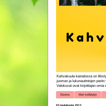
Kahvakuula kainalossa on lifesty
juoman ja lukunautintojen pariin 
Valokuvat ovat kirjoittajan omia e
Etusivu
Mari esittäytyy
03 joulukuuta 2013