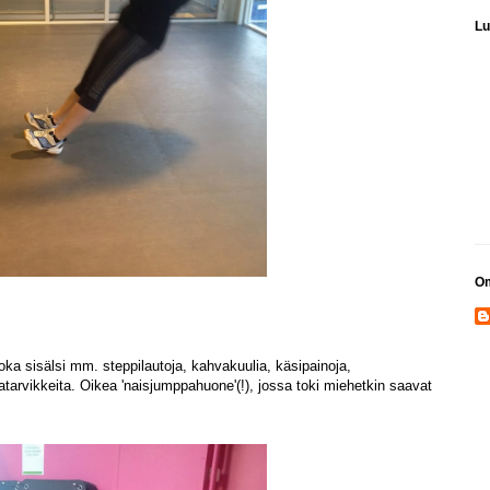
Lu
Om
oka sisälsi mm. steppilautoja, kahvakuulia, käsipainoja,
tarvikkeita. Oikea 'naisjumppahuone'(!), jossa toki miehetkin saavat