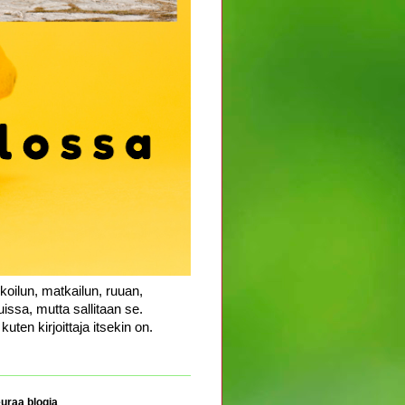
koilun, matkailun, ruuan,
uissa, mutta sallitaan se.
uten kirjoittaja itsekin on.
uraa blogia