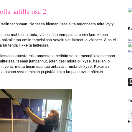
lla salilla osa 2
 salin tarjontaan. No tässä hieman lisää siitä tarjonnasta mitä löytyi
Ka
ten sinne mahtuu laitteita, välineitä ja vempaimia pariin kerrokseen
aikallistaa omiin tarpeisiinsa soveltuvat laitteet ja välineet. Aina ei
Ka
ai tehdä liikkeitä laitteissa.
Pr
lassaan katosta roikkumassa ja hetihän se piti mennä kokeilemaan.
itteissa itseään jumpannut, joten tiesi mistä oli kyse. Itselläni oli
 livenä, mutta tiesin suuntaa antavasti mistä oli kyse. Kokeilun
Si
utua asiaan syvemminkin ja pistää koko kropan koville näinkin.
Tr
P