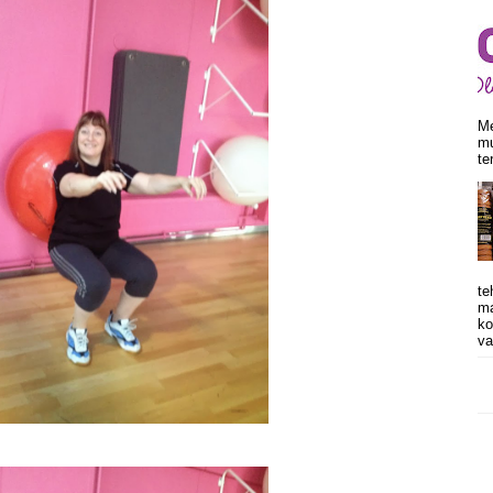
Me
mu
te
te
ma
ko
va