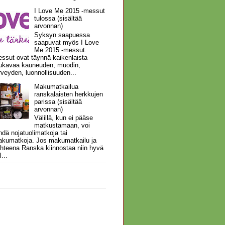
I Love Me 2015 -messut
tulossa (sisältää
arvonnan)
Syksyn saapuessa
saapuvat myös I Love
Me 2015 -messut.
ssut ovat täynnä kaikenlaista
kavaa kauneuden, muodin,
rveyden, luonnollisuuden...
Makumatkailua
ranskalaisten herkkujen
parissa (sisältää
arvonnan)
Välillä, kun ei pääse
matkustamaan, voi
hdä nojatuolimatkoja tai
kumatkoja. Jos makumatkailu ja
hteena Ranska kiinnostaa niin hyvä
l...