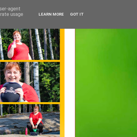
user-agent
erate usage
LEARN MORE
GOT IT