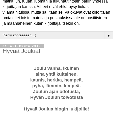
matkailun, ruuan, juoman ja lukunautintojen pariin yhdessä
kirjoittajan kanssa. Aiheet eivät ehkä pysy tiukasti
yllämainituissa, mutta sallitaan se. Valokuvat ovat kirjoittajan
omia ellei toisin mainita ja postauksissa ote on positiivinen
ja maanläheinen kuten kirjoittaja itsekin on.
▼
24 joulukuuta 2013
Hyvää Joulua!
Joulu vanha, ikuinen
aina yhtä kultainen,
kaunis, herkkä, hempeä,
pyhä, lämmin, lempeä.
Joulun ajan odotusta,
Hyvän Joulun toivotusta
Hyvää Joulua blogin lukijoille!