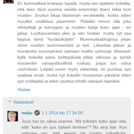
En kummallisia koskaan lupaile, mutta sen ajattelin kokeilla,
että teen tänä vuonna asioita enemmän itseni takia kuin
muiden. Joudun liikaa tilanteisiin verukkeella, koska sitten
muutkin osallistuu paremmin. Pitäiskö minun olla joku
viihdyttäjä ja tsemppari ja muiden tukija koko ajan - en
jaksa. Luottamusmies olen ja sen hoidan, mutta nyt saa
loppua tämä "hyväksikäyttö". Mummukkablogissa jotain
viime vuoden summaamista jo tein. Liikuntaa jatkan ja
muutenkin suurinpiirtein samaan malliin syömisiä. Meinasin
kyllä kokeilla paria keittopäivää pitää viikossa ja syödä
muutenkin vatsaystävällistä ruokaa, jospa tuo vatsa
rauhottuisi. Leipää voisin myös vähentää, en juurikaa syö
vaaleaa enää, mutta nyt kokeilin muutaman päivänä etten
syö ruisleipää ja sekin saattaa tehdä vatsaani kipeäksi.
Vastaa
Vastaukset
maiju
1.1.2014 klo 17.34.00
Juuri tuo on oikea asenne. Mä toitotan koko ajan sitä,
että "kuka on sun tärkein ihminen"? No sinä itse. Kun
opimme sen, että emme ole toisten palvelijoita,