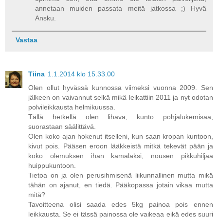
annetaan muiden passata meitä jatkossa ;) Hyvä
Ansku.
Vastaa
Tiina
1.1.2014 klo 15.33.00
Olen ollut hyvässä kunnossa viimeksi vuonna 2009. Sen
jälkeen on vaivannut selkä mikä leikattiin 2011 ja nyt odotan
polvileikkausta helmikuussa.
Tällä hetkellä olen lihava, kunto pohjalukemisaa,
suorastaan säälittävä.
Olen koko ajan hokenut itselleni, kun saan kropan kuntoon,
kivut pois. Pääsen eroon lääkkeistä mitkä tekevät pään ja
koko olemuksen ihan kamalaksi, nousen pikkuhiljaa
huippukuntoon.
Tietoa on ja olen perusihmisenä liikunnallinen mutta mikä
tähän on ajanut, en tiedä. Pääkopassa jotain vikaa mutta
mitä?
Tavoitteena olisi saada edes 5kg painoa pois ennen
leikkausta. Se ei tässä painossa ole vaikeaa eikä edes suuri