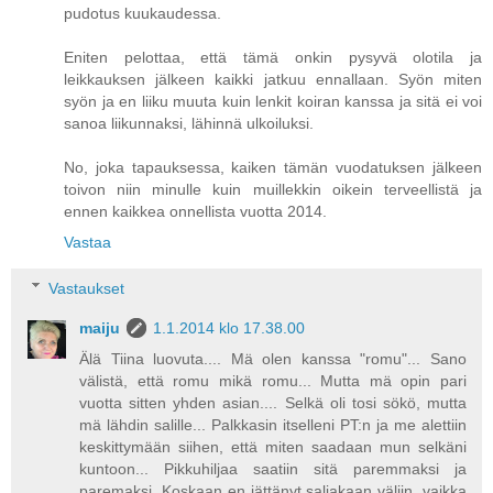
pudotus kuukaudessa.
Eniten pelottaa, että tämä onkin pysyvä olotila ja
leikkauksen jälkeen kaikki jatkuu ennallaan. Syön miten
syön ja en liiku muuta kuin lenkit koiran kanssa ja sitä ei voi
sanoa liikunnaksi, lähinnä ulkoiluksi.
No, joka tapauksessa, kaiken tämän vuodatuksen jälkeen
toivon niin minulle kuin muillekkin oikein terveellistä ja
ennen kaikkea onnellista vuotta 2014.
Vastaa
Vastaukset
maiju
1.1.2014 klo 17.38.00
Älä Tiina luovuta.... Mä olen kanssa "romu"... Sano
välistä, että romu mikä romu... Mutta mä opin pari
vuotta sitten yhden asian.... Selkä oli tosi sökö, mutta
mä lähdin salille... Palkkasin itselleni PT:n ja me alettiin
keskittymään siihen, että miten saadaan mun selkäni
kuntoon... Pikkuhiljaa saatiin sitä paremmaksi ja
paremaksi. Koskaan en jättänyt saliakaan väliin, vaikka