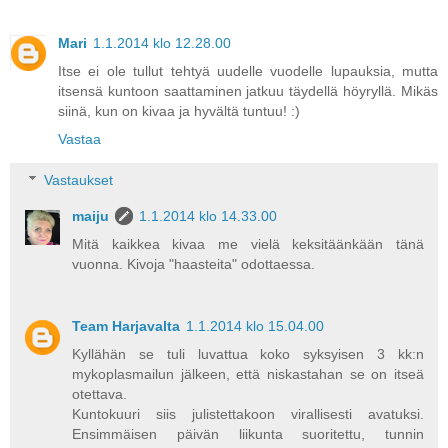
Mari
1.1.2014 klo 12.28.00
Itse ei ole tullut tehtyä uudelle vuodelle lupauksia, mutta
itsensä kuntoon saattaminen jatkuu täydellä höyryllä. Mikäs
siinä, kun on kivaa ja hyvältä tuntuu! :)
Vastaa
Vastaukset
maiju
1.1.2014 klo 14.33.00
Mitä kaikkea kivaa me vielä keksitäänkään tänä
vuonna. Kivoja "haasteita" odottaessa.
Team Harjavalta
1.1.2014 klo 15.04.00
Kyllähän se tuli luvattua koko syksyisen 3 kk:n
mykoplasmailun jälkeen, että niskastahan se on itseä
otettava.
Kuntokuuri siis julistettakoon virallisesti avatuksi.
Ensimmäisen päivän liikunta suoritettu, tunnin