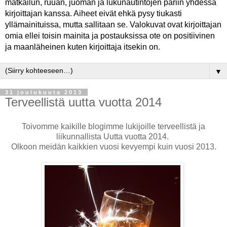
matkailun, ruuan, juoman ja lukunautintojen pariin yhdessä
kirjoittajan kanssa. Aiheet eivät ehkä pysy tiukasti
yllämainituissa, mutta sallitaan se. Valokuvat ovat kirjoittajan
omia ellei toisin mainita ja postauksissa ote on positiivinen
ja maanläheinen kuten kirjoittaja itsekin on.
▼
31 joulukuuta 2013
Terveellistä uutta vuotta 2014
Toivomme kaikille blogimme lukijoille terveellistä ja
liikunnallista Uutta vuotta 2014.
Olkoon meidän kaikkien vuosi kevyempi kuin vuosi 2013.