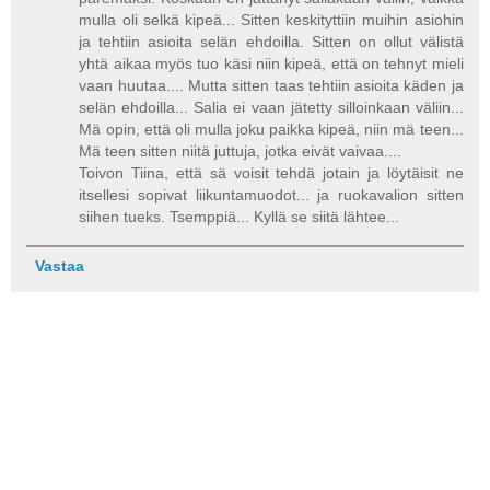
mulla oli selkä kipeä... Sitten keskityttiin muihin asiohin
ja tehtiin asioita selän ehdoilla. Sitten on ollut välistä
yhtä aikaa myös tuo käsi niin kipeä, että on tehnyt mieli
vaan huutaa.... Mutta sitten taas tehtiin asioita käden ja
selän ehdoilla... Salia ei vaan jätetty silloinkaan väliin...
Mä opin, että oli mulla joku paikka kipeä, niin mä teen...
Mä teen sitten niitä juttuja, jotka eivät vaivaa....
Toivon Tiina, että sä voisit tehdä jotain ja löytäisit ne
itsellesi sopivat liikuntamuodot... ja ruokavalion sitten
siihen tueks. Tsemppiä... Kyllä se siitä lähtee...
Vastaa