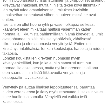
Toimistotyöläisenä runsas istuminen ja yksipuoliset asennot
kireyttävät lihaksiani, mutta niin sitä tekee kova liikuntakin.
Iän myötä tulee omanlaisensa jumitukset kuvioihin.
Lihaksethan sopeutuvat siihen pituuteen missä ne ovat
eniten.
Itselläni on ollut huono ryhti ja vasen olkapää selkeästi
kääntynyt eteen mikä taas haittasi vasemman käden
normaalia liikkumista pahimmillaan. Nämä kireydet ja jumit
ovat johtuneet pitkälti pitkistä työpäivistä, vähäisestä
liikunnasta ja olemattomasta venyttelystä. Eniten on
kiristänyt rintalihaksia, lonkan koukistajia, hartioita ja reiden
takaosia.
Lonkan koukistajien kireyden huomasin hyvin
kävelylenkeilläni, kun jalka ei niin sanotusti tuntunut
normaalilta askeltaessa, mutta nyt kuntoremontin aikana
olen saanut niihin lisää liikkuvuutta venytellen ja
osteopaattini avustuksella.
Venyttely palauttaa lihakset lepopituuteensa, parantaa
niiden verenkiertoa ja tietty myös rentouttaa. Lisäksi nivelet
tulee huollettua samalla. Venytellä voi vaikka tv:tä
katsellessa.