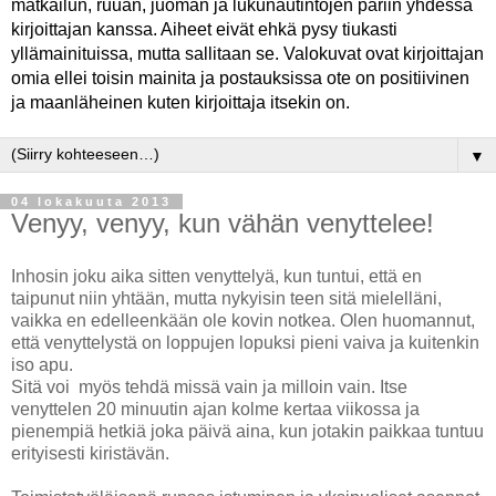
matkailun, ruuan, juoman ja lukunautintojen pariin yhdessä
kirjoittajan kanssa. Aiheet eivät ehkä pysy tiukasti
yllämainituissa, mutta sallitaan se. Valokuvat ovat kirjoittajan
omia ellei toisin mainita ja postauksissa ote on positiivinen
ja maanläheinen kuten kirjoittaja itsekin on.
▼
04 lokakuuta 2013
Venyy, venyy, kun vähän venyttelee!
Inhosin joku aika sitten venyttelyä, kun tuntui, että en
taipunut niin yhtään, mutta nykyisin teen sitä mielelläni,
vaikka en edelleenkään ole kovin notkea. Olen huomannut,
että venyttelystä on loppujen lopuksi pieni vaiva ja kuitenkin
iso apu.
Sitä voi myös tehdä missä vain ja milloin vain. Itse
venyttelen 20 minuutin ajan kolme kertaa viikossa ja
pienempiä hetkiä joka päivä aina, kun jotakin paikkaa tuntuu
erityisesti kiristävän.