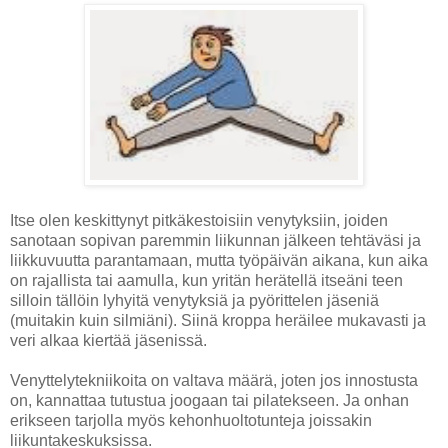
Itse olen keskittynyt pitkäkestoisiin venytyksiin, joiden
sanotaan sopivan paremmin liikunnan jälkeen tehtäväsi ja
liikkuvuutta parantamaan, mutta työpäivän aikana, kun aika
on rajallista tai aamulla, kun yritän herätellä itseäni teen
silloin tällöin lyhyitä venytyksiä ja pyörittelen jäseniä
(muitakin kuin silmiäni). Siinä kroppa heräilee mukavasti ja
veri alkaa kiertää jäsenissä.
Venyttelytekniikoita on valtava määrä, joten jos innostusta
on, kannattaa tutustua joogaan tai pilatekseen. Ja onhan
erikseen tarjolla myös kehonhuoltotunteja joissakin
liikuntakeskuksissa.