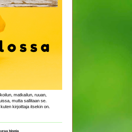
koilun, matkailun, ruuan,
uissa, mutta sallitaan se.
uten kirjoittaja itsekin on.
uraa blogia