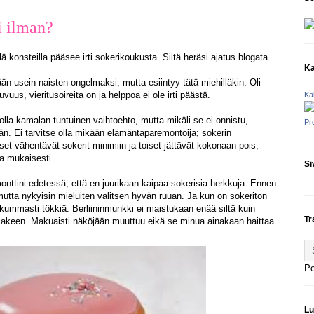
i ilman?
llä konsteilla pääsee irti sokerikoukusta. Siitä heräsi ajatus blogata
Ka
ään usein naisten ongelmaksi, mutta esiintyy tätä miehilläkin. Oli
us, vieritusoireita on ja helppoa ei ole irti päästä.
Ka
lla kamalan tuntuinen vaihtoehto, mutta mikäli se ei onnistu,
Pr
n. Ei tarvitse olla mikään elämäntaparemontoija; sokerin
set vähentävät sokerit minimiin ja toiset jättävät kokonaan pois;
sa mukaisesti.
Si
ttini edetessä, että en juurikaan kaipaa sokerisia herkkuja. Ennen
a, mutta nykyisin mieluiten valitsen hyvän ruuan. Ja kun on sokeriton
kummasti tökkiä. Berliininmunkki ei maistukaan enää siltä kuin
Tr
talakeen. Makuaisti näköjään muuttuu eikä se minua ainakaan haittaa.
P
Lu