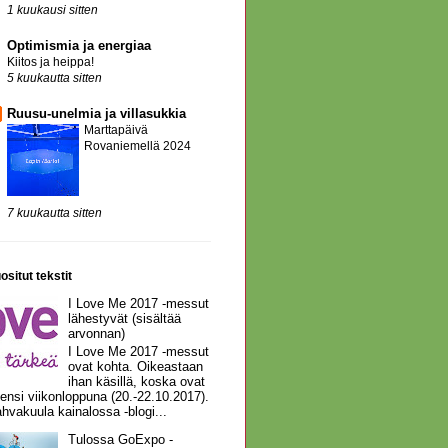
1 kuukausi sitten
Optimismia ja energiaa
Kiitos ja heippa!
5 kuukautta sitten
Ruusu-unelmia ja villasukkia
Marttapäivä
Rovaniemellä 2024
7 kuukautta sitten
ositut tekstit
I Love Me 2017 -messut
lähestyvät (sisältää
arvonnan)
I Love Me 2017 -messut
ovat kohta. Oikeastaan
ihan käsillä, koska ovat
 ensi viikonloppuna (20.-22.10.2017).
hvakuula kainalossa -blogi...
Tulossa GoExpo -