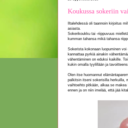
Koukussa sokeriin va
Iltalehdessä oli taannoin kirjoitus mi
asiasta.
Sokerikoukku tai -riippuvuus miellet
kumman tahansa mikä tahansa riippuvu
Sokerista kokonaan luopuminen voi o
kannattaa pyrkiä ainakin vähentämää
vähentäminen on eduksi kaikille. Toi
kukin omalla tyylillään ja tavoitteen
Olen itse huomannut elämäntaparemon
palkitsin itseni sokerisilla herkuill
vaihtoehto pitkään, alkaa se makea 
ennen ja on niin imelää, että jää ki