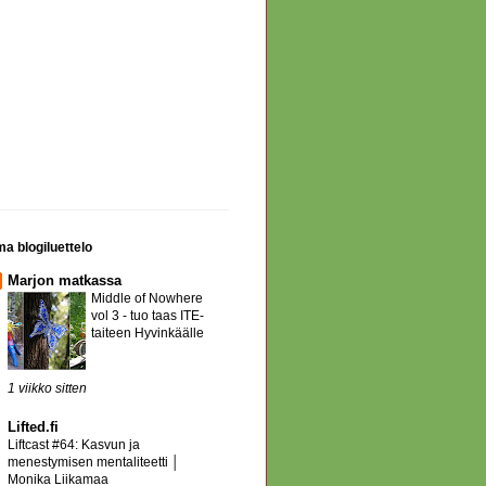
a blogiluettelo
Marjon matkassa
Middle of Nowhere
vol 3 - tuo taas ITE-
taiteen Hyvinkäälle
1 viikko sitten
Lifted.fi
Liftcast #64: Kasvun ja
menestymisen mentaliteetti │
Monika Liikamaa