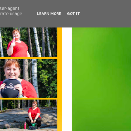
user-agent
erate usage
LEARN MORE
GOT IT