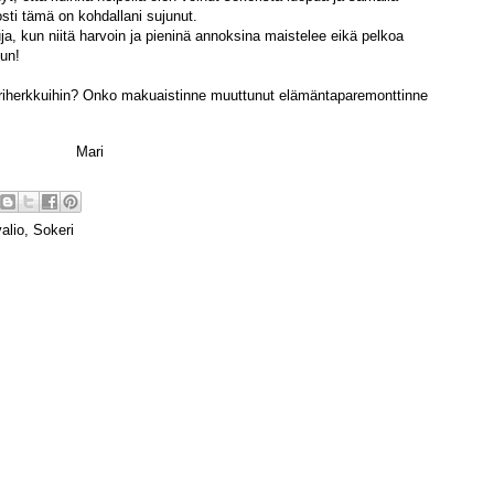
osti tämä on kohdallani sujunut.
a, kun niitä harvoin ja pieninä annoksina maistelee eikä pelkoa
uun!
keriherkkuihin? Onko makuaistinne muuttunut elämäntaparemonttinne
ri
alio
,
Sokeri