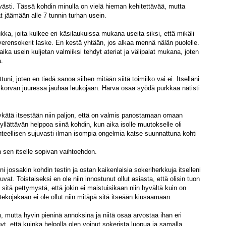
ttävästi. Tässä kohdin minulla on vielä hieman kehitettävää, mutta
 jäämään alle 7 tunnin turhan usein.
kka, joita kulkee eri käsilaukuissa mukana useita siksi, että mikäli
verensokerit laske. En kestä yhtään, jos alkaa mennä nälän puolelle.
aika usein kuljetan valmiiksi tehdyt ateriat ja välipalat mukana, joten
a.
ni, joten en tiedä sanoa siihen mitään siitä toimiiko vai ei. Itselläni
u korvan juuressa jauhaa leukojaan. Harva osaa syödä purkkaa nätisti
tykätä itsestään niin paljon, että on valmis panostamaan omaan
 yllättävän helppoa siinä kohdin, kun aika isolle muutokselle oli
teellisen sujuvasti ilman isompia ongelmia katse suunnattuna kohti
 sen itselle sopivan vaihtoehdon.
leni jossakin kohdin testin ja ostan kaikenlaisia sokeriherkkuja itselleni
at. Toistaiseksi en ole niin innostunut ollut asiasta, että olisin tuon
 sitä pettymystä, että jokin ei maistuisikaan niin hyvältä kuin on
ekojakaan ei ole ollut niin mitäpä sitä itseään kiusaamaan.
, mutta hyvin pieninä annoksina ja niitä osaa arvostaa ihan eri
, että kuinka helpolla olen voinut sokerista luopua ja samalla