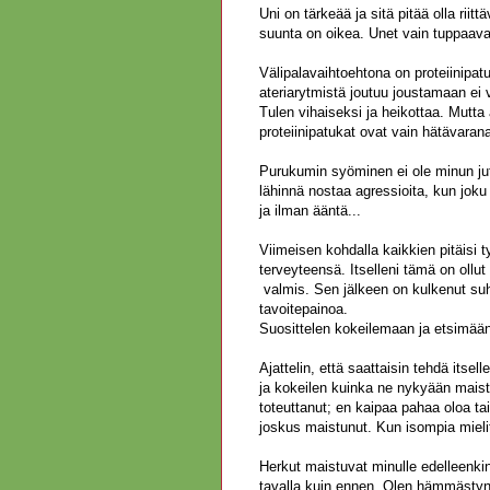
Uni on tärkeää ja sitä pitää olla rii
suunta on oikea. Unet vain tuppaavat
Välipalavaihtoehtona on proteiinipatu
ateriarytmistä joutuu joustamaan ei 
Tulen vihaiseksi ja heikottaa. Mutta 
proteiinipatukat ovat vain hätävaran
Purukumin syöminen ei ole minun juttu
lähinnä nostaa agressioita, kun jok
ja ilman ääntä...
Viimeisen kohdalla kaikkien pitäisi 
terveyteensä. Itselleni tämä on ollut
valmis. Sen jälkeen on kulkenut suh
tavoitepainoa.
Suosittelen kokeilemaan ja etsimään
Ajattelin, että saattaisin tehdä itsel
ja kokeilen kuinka ne nykyään maistuv
toteuttanut; en kaipaa pahaa oloa tai
joskus maistunut. Kun isompia mielit
Herkut maistuvat minulle edelleenkin
tavalla kuin ennen. Olen hämmästynyt