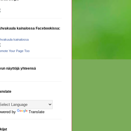
hvakuula kainalossa Facebookissa:
hvakuula kainalossa
omote Your Page Too
vun näyttöjä yhteensä
anslate
owered by
Translate
kijat