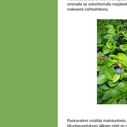
omenalla tai sokerittomalla marjake
makeasta vaihtoehdosta.
Ruokavalioni sisältää maitotuotteita 
liikuntasuorituksen jälkeen mieli on n