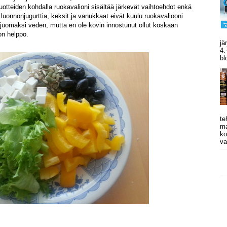
uotteiden kohdalla ruokavalioni sisältää järkevät vaihtoehdot enkä
n luonnonjugurttia, keksit ja vanukkaat eivät kuulu ruokavaliooni
 juomaksi veden, mutta en ole kovin innostunut ollut koskaan
 on helppo.
jä
4.
bl
te
ma
ko
va