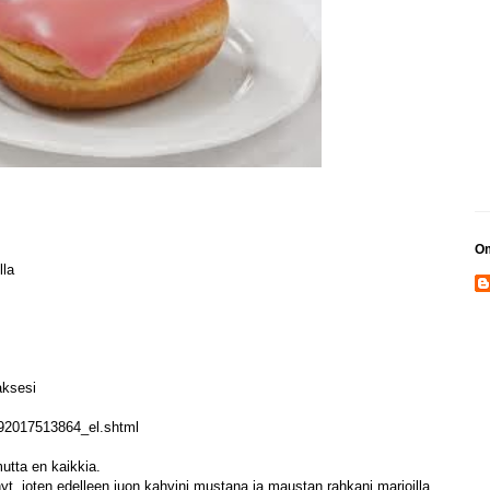
Om
lla
aksesi
13092017513864_el.shtml
 mutta en kaikkia.
yt, joten edelleen juon kahvini mustana ja maustan rahkani marjoilla,