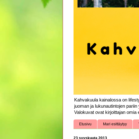
Kahvakuula kainalossa on lifesty
juoman ja lukunautintojen pariin 
Valokuvat ovat kirjoittajan omia e
Etusivu
Mari esittäytyy
23 syyskuuta 2013