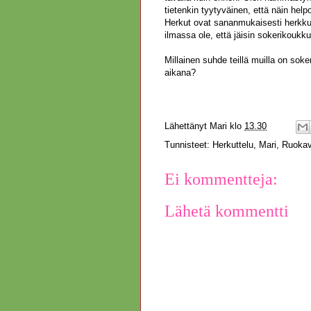
tietenkin tyytyväinen, että näin help
Herkut ovat sananmukaisesti herkkuj
ilmassa ole, että jäisin sokerikoukk
Millainen suhde teillä muilla on so
aikana?
Ma
Lähettänyt
Mari
klo
13.30
Tunnisteet:
Herkuttelu
,
Mari
,
Ruokav
Ei kommentteja:
Lähetä kommentti