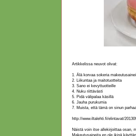
Artikkelissa neuvot olivat:
1. Älä korvaa sokeria makeutusainei
2. Liikuntaa ja maitotuotteita
3. Sano ei kevyttuotteille
4. Nuku riittävästi
5. Pidä välipalaa käsillä
6. Jauha purukumia
7. Muista, että tämä on sinun parha
http://www.iltalehti.fi/elintavat/20
Näistä voin itse allekirjoittaa osan,
Makeutusaineita en ole ikinä käyttän