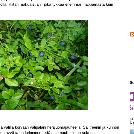
itolla. Kiitän makuaistiani, joka tykkää enemmän happamasta kuin
Su
jo
Ka
ja välillä korvaan välipalani herajuomajauheella. Salitreenin ja kunnon
iin hyvä ja endorfiininen, että siitä nauttii ilman sokeria.