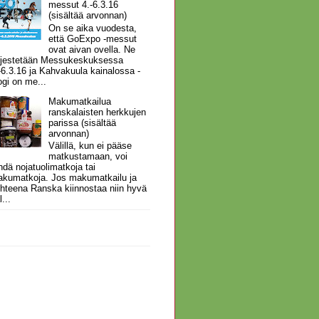
messut 4.-6.3.16
(sisältää arvonnan)
On se aika vuodesta,
että GoExpo -messut
ovat aivan ovella. Ne
rjestetään Messukeskuksessa
-6.3.16 ja Kahvakuula kainalossa -
ogi on me...
Makumatkailua
ranskalaisten herkkujen
parissa (sisältää
arvonnan)
Välillä, kun ei pääse
matkustamaan, voi
hdä nojatuolimatkoja tai
kumatkoja. Jos makumatkailu ja
hteena Ranska kiinnostaa niin hyvä
l...